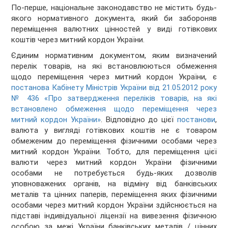
По-перше, національне законодавство не містить будь-
якого нормативного документа, який би забороняв
переміщення валютних цінностей у виді готівкових
коштів через митний кордон України.
Єдиним нормативним документом, яким визначений
перелік товарів, на які встановлюються обмеження
щодо переміщення через митний кордон України, є
постанова Кабінету Міністрів України від 21.05.2012 року
№ 436 «Про затвердження переліків товарів, на які
встановлено обмеження щодо переміщення через
митний кордон України»
. Відповідно до цієї
постанови
,
валюта у вигляді готівкових коштів не є товаром
обмеженим до переміщення фізичними особами через
митний кордон України. Тобто, для переміщення цієї
валюти через митний кордон України фізичними
особами не потребується будь-яких дозволів
уповноважених органів, на відміну від банківських
металів та цінних паперів, переміщення яких фізичними
особами через митний кордон України здійснюється на
підставі індивідуальної ліцензії на вивезення фізичною
особою за межі України банківських металів / цінних