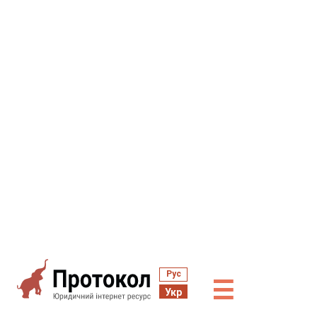
Рус
☰
Укр