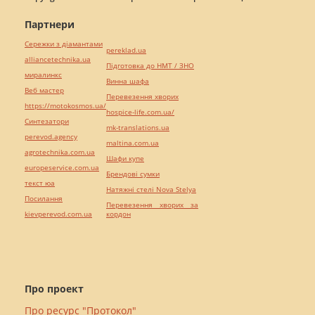
Партнери
Сережки з діамантами
pereklad.ua
alliancetechnika.ua
Підготовка до НМТ / ЗНО
миралинкс
Винна шафа
Веб мастер
Перевезення хворих
https://motokosmos.ua/
hospice-life.com.ua/
Синтезатори
mk-translations.ua
perevod.agency
maltina.com.ua
agrotechnika.com.ua
Шафи купе
europeservice.com.ua
Брендові сумки
текст юа
Натяжні стелі Nova Stelya
Посилання
Перевезення хворих за
kievperevod.com.ua
кордон
Про проект
Про ресурс "Протокол"