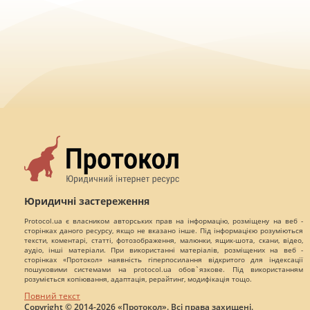
Юридичні застереження
Protocol.ua є власником авторських прав на інформацію, розміщену на веб -
сторінках даного ресурсу, якщо не вказано інше. Під інформацією розуміються
тексти, коментарі, статті, фотозображення, малюнки, ящик-шота, скани, відео,
аудіо, інші матеріали. При використанні матеріалів, розміщених на веб -
сторінках «Протокол» наявність гіперпосилання відкритого для індексації
пошуковими системами на protocol.ua обов`язкове. Під використанням
розуміється копіювання, адаптація, рерайтинг, модифікація тощо.
Повний текст
Copyright © 2014-2026 «Протокол». Всі права захищені.