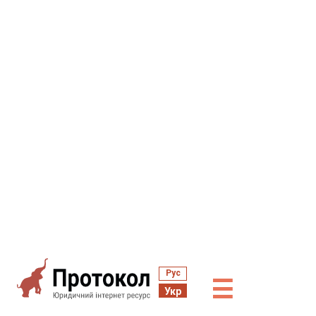
Рус
☰
Укр