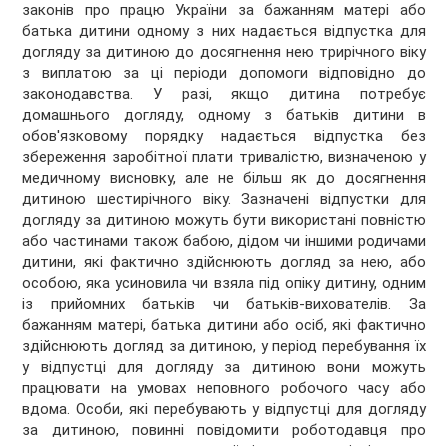
законів про працю України за бажанням матері або
батька дитини одному з них надається відпустка для
догляду за дитиною до досягнення нею трирічного віку
з виплатою за ці періоди допомоги відповідно до
законодавства. У разі, якщо дитина потребує
домашнього догляду, одному з батьків дитини в
обов'язковому порядку надається відпустка без
збереження заробітної плати тривалістю, визначеною у
медичному висновку, але не більш як до досягнення
дитиною шестирічного віку. Зазначені відпустки для
догляду за дитиною можуть бути використані повністю
або частинами також бабою, дідом чи іншими родичами
дитини, які фактично здійснюють догляд за нею, або
особою, яка усиновила чи взяла під опіку дитину, одним
із прийомних батьків чи батьків-вихователів. За
бажанням матері, батька дитини або осіб, які фактично
здійснюють догляд за дитиною, у період перебування їх
у відпустці для догляду за дитиною вони можуть
працювати на умовах неповного робочого часу або
вдома. Особи, які перебувають у відпустці для догляду
за дитиною, повинні повідомити роботодавця про