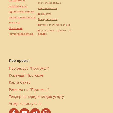
Синтезатори
mk-translations.ua
perevod.agency
maltina.com.ua
agrotechnika.com.ua
Шафи купе
europeservice.com.ua
Брендові сумки
текст юа
Натяжні стелі Nova Stelya
Посилання
Перевезення хворих за
kievperevod.com.ua
кордон
Про проект
Про ресурс "Протокол"
Команда "Протокол"
Карта Сайту
Реклама на "Протокол"
Тендер на юридическую услугу
Угода користувача