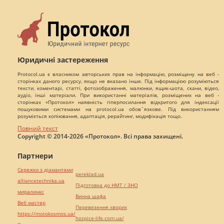
Юридичні застереження
Protocol.ua є власником авторських прав на інформацію, розміщену на веб -
сторінках даного ресурсу, якщо не вказано інше. Під інформацією розуміються
тексти, коментарі, статті, фотозображення, малюнки, ящик-шота, скани, відео,
аудіо, інші матеріали. При використанні матеріалів, розміщених на веб -
сторінках «Протокол» наявність гіперпосилання відкритого для індексації
пошуковими системами на protocol.ua обов`язкове. Під використанням
розуміється копіювання, адаптація, рерайтинг, модифікація тощо.
Повний текст
Copyright © 2014-2026 «Протокол». Всі права захищені.
Партнери
Сережки з діамантами
pereklad.ua
alliancetechnika.ua
Підготовка до НМТ / ЗНО
миралинкс
Винна шафа
Веб мастер
Перевезення хворих
https://motokosmos.ua/
hospice-life.com.ua/