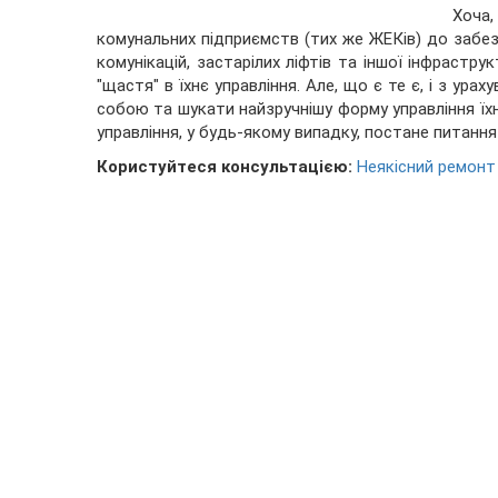
Хоча,
комунальних підприємств (тих же ЖЕКів) до забезп
комунікацій, застарілих ліфтів та іншої інфрастр
"щастя" в їхнє управління. Але, що є те є, і з ур
собою та шукати найзручнішу форму управління їх
управління, у будь-якому випадку, постане питання
Користуйтеся консультацією:
Неякісний ремонт 