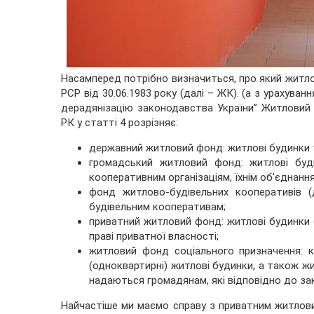
Насамперед потрібно визначиться, про який житл
РСР від 30.06.1983 року (далі – ЖК). (а з урахув
дерадянізацію законодавства України” Житловий 
РК у статті 4 розрізняє:
державний житловий фонд: житлові будинки т
громадський житловий фонд: житлові буд
кооперативним організаціям, їхнім об'єднанн
фонд житлово-будівельних кооперативів 
будівельним кооперативам;
приватний житловий фонд: житлові будинки 
праві приватної власності;
житловий фонд соціального призначення: к
(одноквартирні) житлові будинки, а також жи
надаються громадянам, які відповідно до за
Найчастіше ми маємо справу з приватним житлов