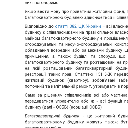
них і поговоримо.
Якщо вести мову про приватний житловий фонд, т
багатоквартирною будівлею здійснюється її співв
Відповідно до
статті 382 ЦК України
– всі власни
будинку є співвласниками на праві спільної власн
майном багатоквартирного будинку є приміщення з
огороджувальні та несучо-огороджувальні констру
обладнання всередині або за межами будинку, 
приміщення, а також будівлі та споруди, що 
багатоквартирного будинку та розташовані на при
на якій розташований багатоквартирний будин
реєстрації таких прав. Статтею 151 ЖК передб
житловий будинок (квартиру), зобов'язані за
поточний та капітальний ремонт, утримувати в по
Саме за рішенням співвласників всі або частин
передаватися управителю або ж - всі функції п
будинку (далі - ОСББ) (асоціації ОСББ).
Багатоквартирний будинок
- це житловий будин
багатоквартирному будинку можуть також бути
нерухомого майна.