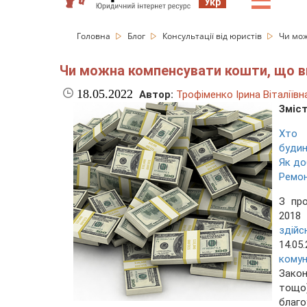
☰
Укр
Головна
Блог
Консультації від юристів
Чи мож
Чи можна компенсувати кошти, що ви
18.05.2022
Автор:
Трофіменко Ірина Віталіївн
Зміст
Хто 
будин
Як до
Ремон
З пр
2018
здійс
14.05
комун
Закон
тощо
благо