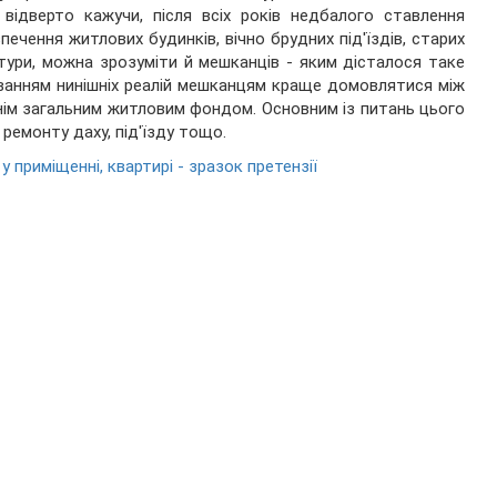
 відверто кажучи, після всіх років недбалого ставлення
ечення житлових будинків, вічно брудних під'їздів, старих
уктури, можна зрозуміти й мешканців - яким дісталося таке
ахуванням нинішніх реалій мешканцям краще домовлятися між
нім загальним житловим фондом. Основним із питань цього
 ремонту даху, під'їзду тощо.
у приміщенні, квартирі - зразок претензії