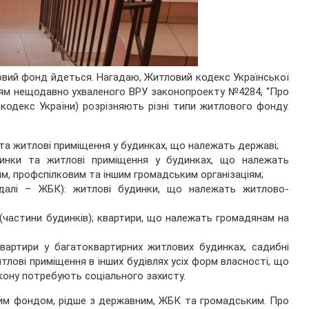
овий фонд йдеться. Нагадаю, Житловий кодекс Української
анням нещодавно ухваленого ВРУ законопроекту №4284, “Про
кодекс України) розрізняють різні типи житлового фонду.
а житлові приміщення у будинках, що належать державі;
инки та житлові приміщення у будинках, що належать
ям, профспілковим та іншим громадським організаціям;
(далі – ЖБК): житлові будинки, що належать житлово-
(частини будинків); квартири, що належать громадянам на
вартири у багатоквартирних житлових будинках, садибні
тлові приміщення в інших будівлях усіх форм власності, що
кону потребують соціального захисту.
им фондом, рідше з державним, ЖБК та громадським. Про