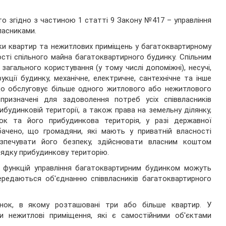
о згідно з частиною 1 статті 9 Закону №417 – управління
ласниками.
ки квартир та нежитлових приміщень у багатоквартирному
ості спільного майна багатоквартирного будинку. Спільним
агального користування (у тому числі допоміжні), несучі,
кції будинку, механічне, електричне, сантехнічне та інше
що обслуговує більше одного житлового або нежитлового
призначені для задоволення потреб усіх співвласників
будинковій території, а також права на земельну ділянку,
ок та його прибудинкова територія, у разі державної
ачено, що громадяни, які мають у приватній власності
безпечувати його безпеку, здійснювати власним коштом
рядку прибудинкову територію.
а функцій управління багатоквартирним будинком можуть
ередаються об'єднанню співвласників багатоквартирного
ок, в якому розташовані три або більше квартир. У
 нежитлові приміщення, які є самостійними об'єктами