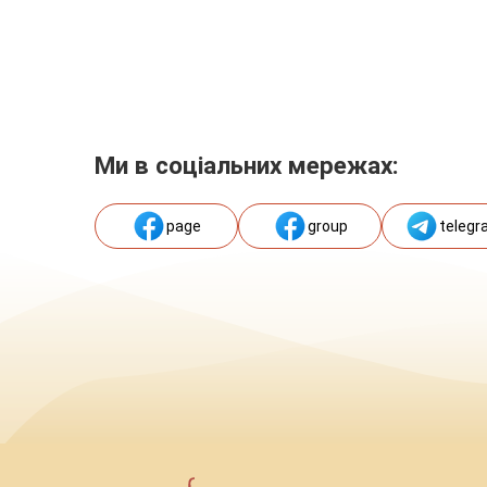
Ми в соціальних мережах:
page
group
telegr