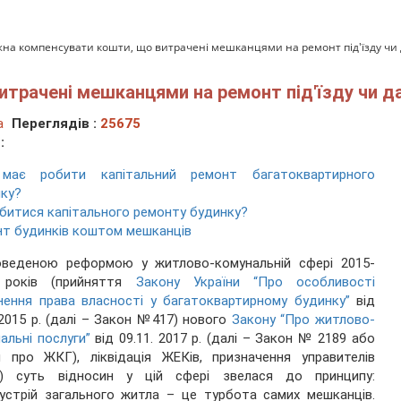
на компенсувати кошти, що витрачені мешканцями на ремонт під'їзду чи 
трачені мешканцями на ремонт під'їзду чи д
а
Переглядів :
25675
:
має робити капітальний ремонт багатоквартирного
ку?
битися капітального ремонту будинку?
т будинків коштом мешканців
оведеною реформою у житлово-комунальній сфері 2015-
 років (прийняття
Закону України “Про особливості
нення права власності у багатоквартирному будинку”
від
.2015 р. (далі – Закон №417) нового
Закону “Про житлово-
альні послуги”
від 09.11. 2017 р. (далі – Закон № 2189 або
 про ЖКГ), ліквідація ЖЕКів, призначення управителів
) суть відносин у цій сфері звелася до принципу:
устрій загального житла – це турбота самих мешканців.