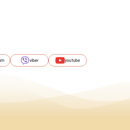
am
viber
youtube