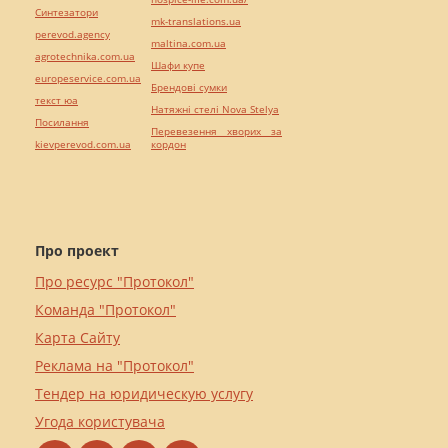
Синтезатори
mk-translations.ua
perevod.agency
maltina.com.ua
agrotechnika.com.ua
Шафи купе
europeservice.com.ua
Брендові сумки
текст юа
Натяжні стелі Nova Stelya
Посилання
Перевезення хворих за
kievperevod.com.ua
кордон
Про проект
Про ресурс "Протокол"
Команда "Протокол"
Карта Сайту
Реклама на "Протокол"
Тендер на юридическую услугу
Угода користувача