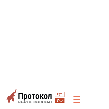
Рус
☰
Укр