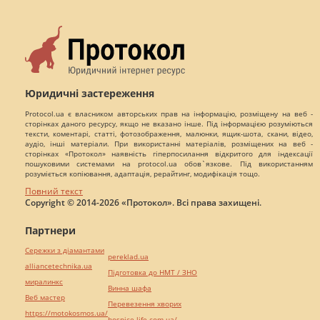
Юридичні застереження
Protocol.ua є власником авторських прав на інформацію, розміщену на веб -
сторінках даного ресурсу, якщо не вказано інше. Під інформацією розуміються
тексти, коментарі, статті, фотозображення, малюнки, ящик-шота, скани, відео,
аудіо, інші матеріали. При використанні матеріалів, розміщених на веб -
сторінках «Протокол» наявність гіперпосилання відкритого для індексації
пошуковими системами на protocol.ua обов`язкове. Під використанням
розуміється копіювання, адаптація, рерайтинг, модифікація тощо.
Повний текст
Copyright © 2014-2026 «Протокол». Всі права захищені.
Партнери
Сережки з діамантами
pereklad.ua
alliancetechnika.ua
Підготовка до НМТ / ЗНО
миралинкс
Винна шафа
Веб мастер
Перевезення хворих
https://motokosmos.ua/
hospice-life.com.ua/