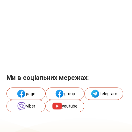
Ми в соціальних мережах:
page
group
telegram
viber
youtube