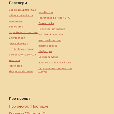
Партнери
Сережки з діамантами
pereklad.ua
alliancetechnika.ua
Підготовка до НМТ / ЗНО
миралинкс
Винна шафа
Веб мастер
Перевезення хворих
https://motokosmos.ua/
hospice-life.com.ua/
Синтезатори
mk-translations.ua
perevod.agency
maltina.com.ua
agrotechnika.com.ua
Шафи купе
europeservice.com.ua
Брендові сумки
текст юа
Натяжні стелі Nova Stelya
Посилання
Перевезення хворих за
kievperevod.com.ua
кордон
Про проект
Про ресурс "Протокол"
Команда "Протокол"