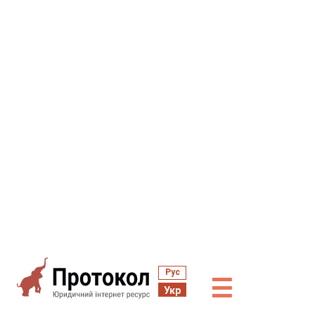
Рус
☰
Укр