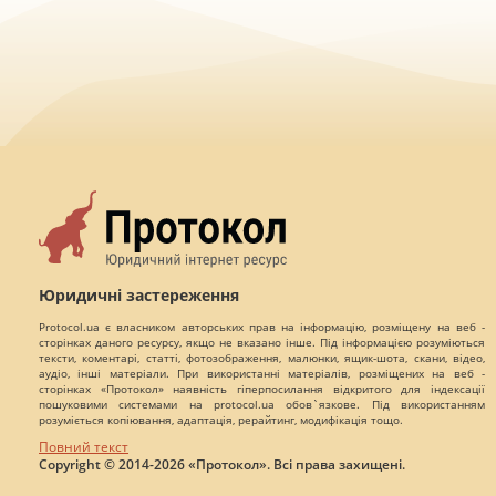
Юридичні застереження
Protocol.ua є власником авторських прав на інформацію, розміщену на веб -
сторінках даного ресурсу, якщо не вказано інше. Під інформацією розуміються
тексти, коментарі, статті, фотозображення, малюнки, ящик-шота, скани, відео,
аудіо, інші матеріали. При використанні матеріалів, розміщених на веб -
сторінках «Протокол» наявність гіперпосилання відкритого для індексації
пошуковими системами на protocol.ua обов`язкове. Під використанням
розуміється копіювання, адаптація, рерайтинг, модифікація тощо.
Повний текст
Copyright © 2014-2026 «Протокол». Всі права захищені.