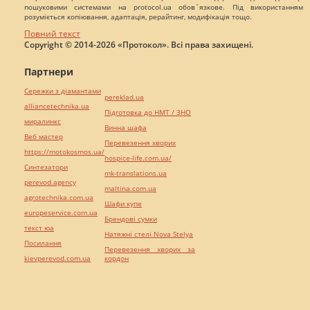
пошуковими системами на protocol.ua обов`язкове. Під використанням
розуміється копіювання, адаптація, рерайтинг, модифікація тощо.
Повний текст
Copyright © 2014-2026 «Протокол». Всі права захищені.
Партнери
Сережки з діамантами
pereklad.ua
alliancetechnika.ua
Підготовка до НМТ / ЗНО
миралинкс
Винна шафа
Веб мастер
Перевезення хворих
https://motokosmos.ua/
hospice-life.com.ua/
Синтезатори
mk-translations.ua
perevod.agency
maltina.com.ua
agrotechnika.com.ua
Шафи купе
europeservice.com.ua
Брендові сумки
текст юа
Натяжні стелі Nova Stelya
Посилання
Перевезення хворих за
kievperevod.com.ua
кордон