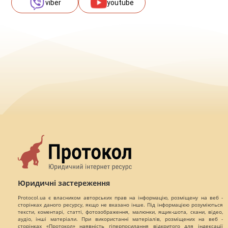
viber
youtube
Юридичні застереження
Protocol.ua є власником авторських прав на інформацію, розміщену на веб -
сторінках даного ресурсу, якщо не вказано інше. Під інформацією розуміються
тексти, коментарі, статті, фотозображення, малюнки, ящик-шота, скани, відео,
аудіо, інші матеріали. При використанні матеріалів, розміщених на веб -
сторінках «Протокол» наявність гіперпосилання відкритого для індексації