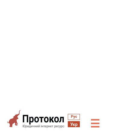
Рус
☰
Укр