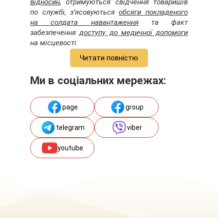
відносин
, отримуються свідчення товаришів
по службі, з’ясовуються
обсяги покладеного
на солдата навантаження
та факт
забезпечення
доступу до медичної допомоги
на місцевості.
Читати повністю
Ми в соціальних мережах:
page
group
telegram
viber
youtube