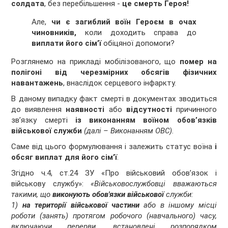
солдата
, без перебільшення -
це смерть Героя!
Але,
чи є загиблий воїн Героєм в очах
чиновників,
коли доходить справа до
виплати його сім’ї
обіцяної допомоги?
Розглянемо на прикладі мобілізованого, що
помер на
полігоні від черезмірних обсягів фізичних
навантажень
, внаслідок серцевого інфаркту.
В даному випадку факт смерті в документах зводиться
до виявлення
наявності
або
відсутності
причинного
зв’язку смерті
із виконанням воїном обов’язків
військової служби
(далі – Виконанням ОВС).
Саме від цього формулювання і залежить статус воїна
і
обсяг виплат для його сім’ї
.
Згідно ч.4, ст.24 ЗУ «Про військовий обов’язок і
військову службу»:
«Військовослужбовці вважаються
такими, що
виконують обов'язки військової
служби:
1)
на території військової частини
або в іншому місці
роботи (занять) протягом робочого (навчального) часу,
включаючи перерви, встановлені розпорядком