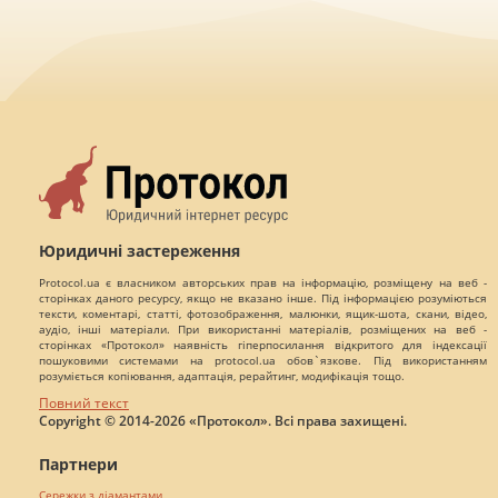
Юридичні застереження
Protocol.ua є власником авторських прав на інформацію, розміщену на веб -
сторінках даного ресурсу, якщо не вказано інше. Під інформацією розуміються
тексти, коментарі, статті, фотозображення, малюнки, ящик-шота, скани, відео,
аудіо, інші матеріали. При використанні матеріалів, розміщених на веб -
сторінках «Протокол» наявність гіперпосилання відкритого для індексації
пошуковими системами на protocol.ua обов`язкове. Під використанням
розуміється копіювання, адаптація, рерайтинг, модифікація тощо.
Повний текст
Copyright © 2014-2026 «Протокол». Всі права захищені.
Партнери
Сережки з діамантами