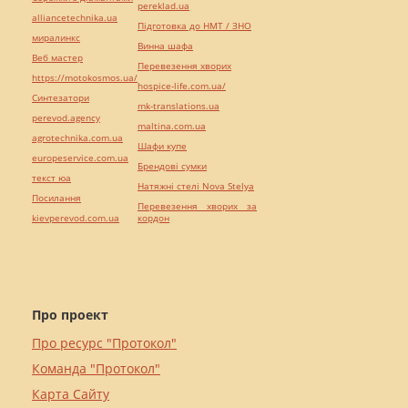
pereklad.ua
alliancetechnika.ua
Підготовка до НМТ / ЗНО
миралинкс
Винна шафа
Веб мастер
Перевезення хворих
https://motokosmos.ua/
hospice-life.com.ua/
Синтезатори
mk-translations.ua
perevod.agency
maltina.com.ua
agrotechnika.com.ua
Шафи купе
europeservice.com.ua
Брендові сумки
текст юа
Натяжні стелі Nova Stelya
Посилання
Перевезення хворих за
kievperevod.com.ua
кордон
Про проект
Про ресурс "Протокол"
Команда "Протокол"
Карта Сайту