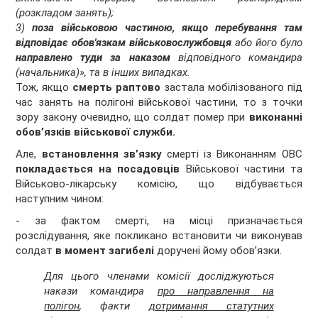
(розкладом занять);
3)
поза військовою частиною, якщо перебування там
відповідає обов'язкам військовослужбовця
або його було
направлено туди за наказом
відповідного командира
(начальника)», та в інших випадках.
Тож, якщо
смерть раптово
застала мобілізованого під
час занять на полігоні військової частини, то з точки
зору закону очевидно, що солдат помер при
виконанні
обов’язків військової служби.
Але,
встановлення зв’язку
смерті із Виконанням ОВС
покладається на посадовців
Військової частини та
Військово-лікарську комісію, що відбувається
наступним чином:
- за фактом смерті, на місці призначається
розслідування, яке покликано встановити чи виконував
солдат
в момент загибелі
доручені йому обов’язки.
Для цього членами комісії досліджуються
накази командира
про направлення на
полігон
, факти
дотримання статутних