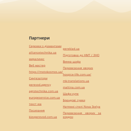
Партнери
Сережки з діамантами
pereklad.ua
alliancetechnika.ua
Підготовка до НМТ / ЗНО
миралинкс
Винна шафа
Веб мастер
Перевезення хворих
https://motokosmos.ua/
hospice-life.com.ua/
Синтезатори
mk-translations.ua
perevod.agency
maltina.com.ua
agrotechnika.com.ua
Шафи купе
europeservice.com.ua
Брендові сумки
текст юа
Натяжні стелі Nova Stelya
Посилання
Перевезення хворих за
kievperevod.com.ua
кордон