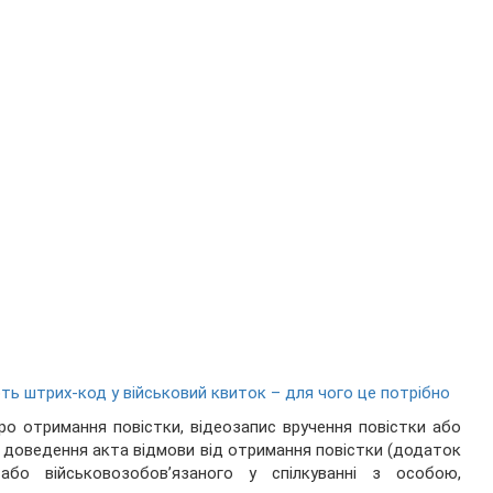
ь штрих-код у військовий квиток – для чого це потрібно
про отримання повістки, відеозапис вручення повістки або
ис доведення акта відмови від отримання повістки (додаток
або військовозобов’язаного у спілкуванні з особою,