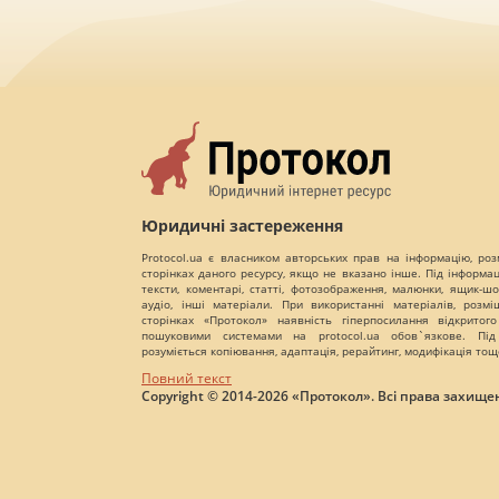
Юридичні застереження
Protocol.ua є власником авторських прав на інформацію, роз
сторінках даного ресурсу, якщо не вказано інше. Під інформа
тексти, коментарі, статті, фотозображення, малюнки, ящик-шот
аудіо, інші матеріали. При використанні матеріалів, розм
сторінках «Протокол» наявність гіперпосилання відкритого
пошуковими системами на protocol.ua обов`язкове. Під
розуміється копіювання, адаптація, рерайтинг, модифікація тощ
Повний текст
Copyright © 2014-2026 «Протокол». Всі права захищен