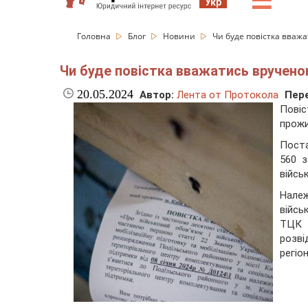
☰
Укр
Головна
Блог
Новини
Чи буде повістка вваж
Чи буде повістка вважатись вручено
20.05.2024
Автор:
Лента от Протокола
Пере
Пові
прожи
Поста
560 
війсь
Нале
війсь
ТЦК 
розв
регіо