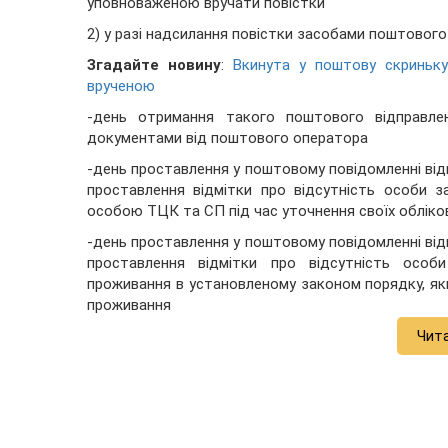
уповноваженою вручати повістки
2) у разі надсилання повістки засобами поштового 
Згадайте новину
:
Вкинута у поштову скриньку
врученою
-день отримання такого поштового відправле
документами від поштового оператора
-день проставлення у поштовому повідомленні від
проставлення відмітки про відсутність особи 
особою ТЦК та СП під час уточнення своїх обліко
-день проставлення у поштовому повідомленні від
проставлення відмітки про відсутність особ
проживання в установленому законом порядку, як
проживання
Чит