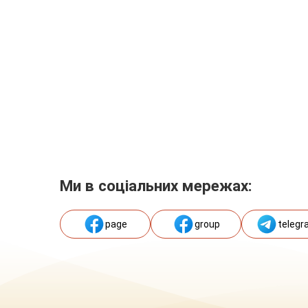
Ми в соціальних мережах:
page
group
telegr