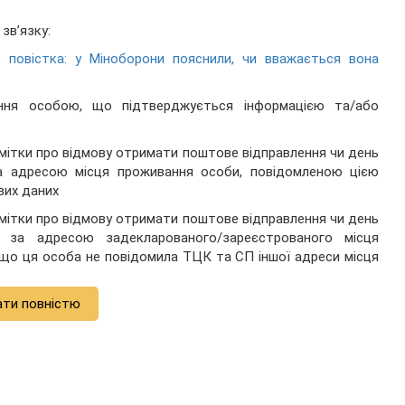
зв’язку:
 повістка: у Міноборони пояснили, чи вважається вона
ння особою, що підтверджується інформацією та/або
мітки про відмову отримати поштове відправлення чи день
за адресою місця проживання особи, повідомленою цією
вих даних
мітки про відмову отримати поштове відправлення чи день
и за адресою задекларованого/зареєстрованого місця
що ця особа не повідомила ТЦК та СП іншої адреси місця
ати повністю