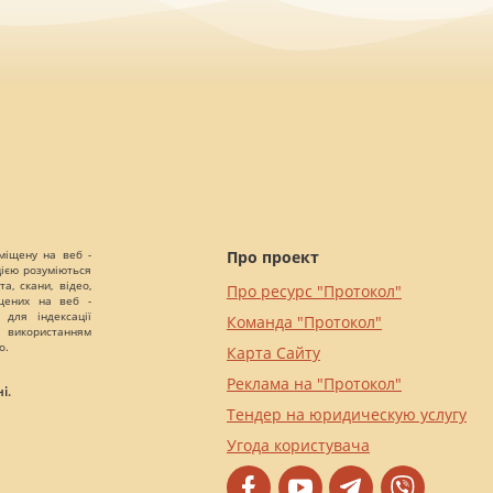
міщену на веб -
Про проект
цією розуміються
а, скани, відео,
Про ресурс "Протокол"
іщених на веб -
 для індексації
Команда "Протокол"
 використанням
о.
Карта Сайту
Реклама на "Протокол"
і.
Тендер на юридическую услугу
Угода користувача