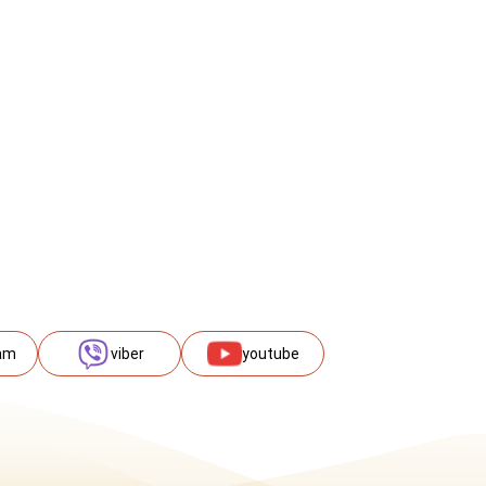
am
viber
youtube