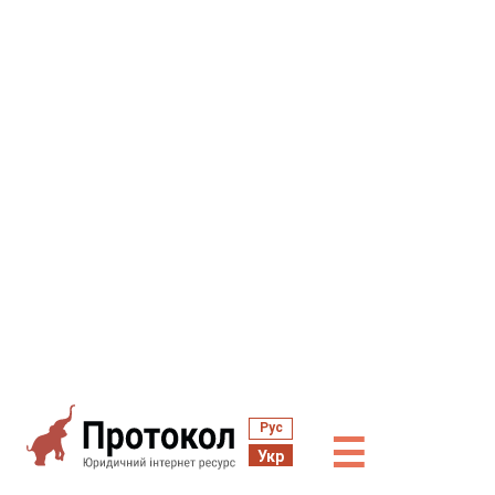
Рус
☰
Укр