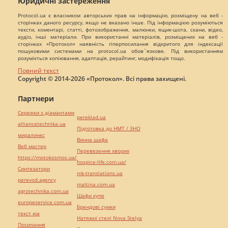
Юридичні застереження
Protocol.ua є власником авторських прав на інформацію, розміщену на веб -
сторінках даного ресурсу, якщо не вказано інше. Під інформацією розуміються
тексти, коментарі, статті, фотозображення, малюнки, ящик-шота, скани, відео,
аудіо, інші матеріали. При використанні матеріалів, розміщених на веб -
сторінках «Протокол» наявність гіперпосилання відкритого для індексації
пошуковими системами на protocol.ua обов`язкове. Під використанням
розуміється копіювання, адаптація, рерайтинг, модифікація тощо.
Повний текст
Copyright © 2014-2026 «Протокол». Всі права захищені.
Партнери
Сережки з діамантами
pereklad.ua
alliancetechnika.ua
Підготовка до НМТ / ЗНО
миралинкс
Винна шафа
Веб мастер
Перевезення хворих
https://motokosmos.ua/
hospice-life.com.ua/
Синтезатори
mk-translations.ua
perevod.agency
maltina.com.ua
agrotechnika.com.ua
Шафи купе
europeservice.com.ua
Брендові сумки
текст юа
Натяжні стелі Nova Stelya
Посилання