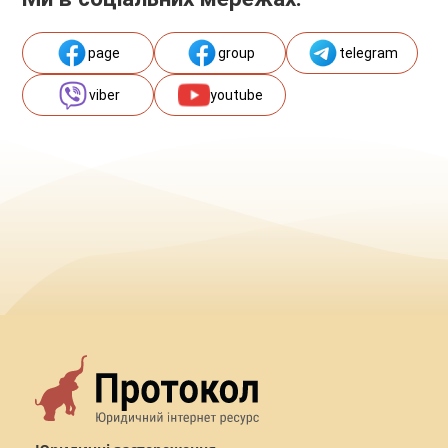
page
group
telegram
viber
youtube