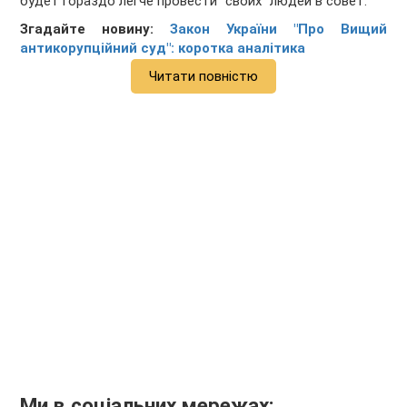
будет гораздо легче провести "своих" людей в совет.
Згадайте новину:
Закон України "Про Вищий
антикорупційний суд": коротка аналітика
Читати повністю
Ми в соціальних мережах: