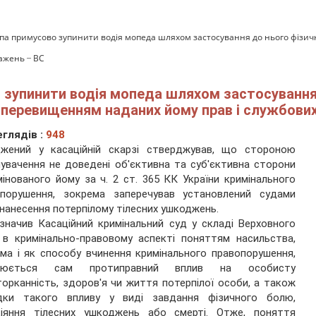
опа примусово зупинити водія мопеда шляхом застосування до нього фізи
ажень ̶ ВС
 зупинити водія мопеда шляхом застосування 
 перевищенням наданих йому прав і службови
глядів :
948
джений у касаційній скарзі стверджував, що стороною
увачення не доведені об'єктивна та суб'єктивна сторони
мінованого йому за ч. 2 ст. 365 КК України кримінального
опорушення, зокрема заперечував установлений судами
нанесення потерпілому тілесних ушкоджень.
значив Касаційний кримінальний суд у складі Верховного
 в кримінально-правовому аспекті поняттям насильства,
ма і як способу вчинення кримінального правопорушення,
люється сам протиправний вплив на особисту
орканність, здоров'я чи життя потерпілої особи, а також
ідки такого впливу у виді завдання фізичного болю,
діяння тілесних ушкоджень або смерті. Отже, поняття