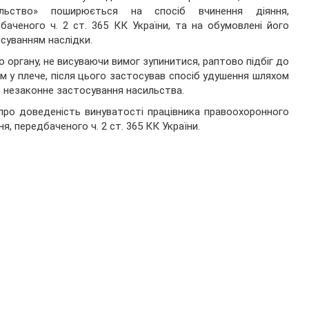
ильство» поширюється на спосіб вчинення діяння,
баченого ч. 2 ст. 365 КК України, та на обумовлені його
суванням наслідки.
 органу, не висуваючи вимог зупинитися, раптово підбіг до
м у плече, після цього застосував спосіб удушення шляхом
в незаконне застосування насильства.
про доведеність винуватості працівника правоохоронного
я, передбаченого ч. 2 ст. 365 КК України.