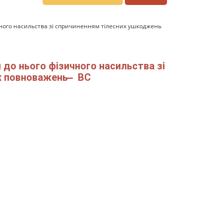
чного насильства зі спричиненням тілесних ушкоджень
до нього фізичного насильства зі
х повноважень ̶ ВС