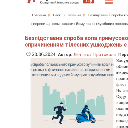
☰
Укр
Головна
Блог
Новини
Безпідставна спроба к
є перевищенням наданих йому прав і службових повнов
Безпідставна спроба копа примусово
спричиненням тілесних ушкоджень є
20.06.2024
Автор:
Лента от Протокола
Пере
Засу
обвин
інкри
прав
факт 
Як за
Суду,
зокре
охоп
недот
насл
запо