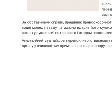
«нас
перед
засто
За обставинами справи, працівник правоохоронного
водія мопеда ззаду та умисно вдарив його кулако
захвату рукою шиї потерпілого і згодом продовжи
Апеляційний суд дійшов переконливого висновку 
органу у вчиненні ним кримінального правопорушенн