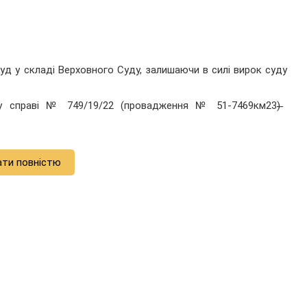
уд у складі Верховного Суду, залишаючи в силі вирок суду
 справі № 749/19/22 (провадження № 51-7469км23) ̶
ати повністю