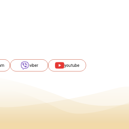
am
viber
youtube