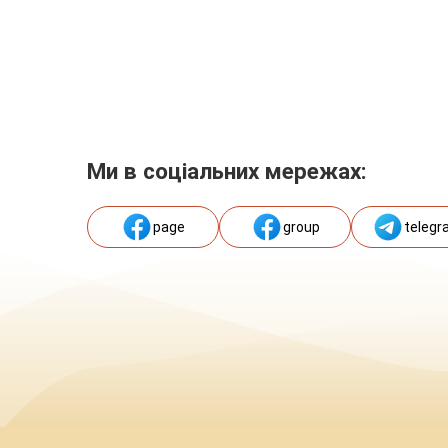
Ми в соціальних мережах:
page
group
telegr