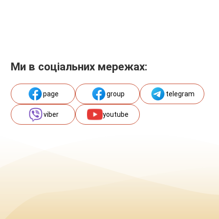
Ми в соціальних мережах:
page
group
telegram
viber
youtube