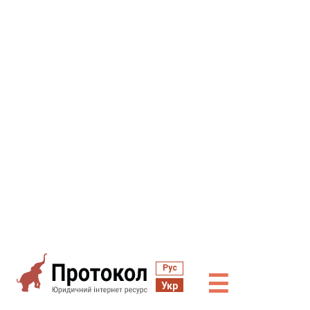
Рус
☰
Укр