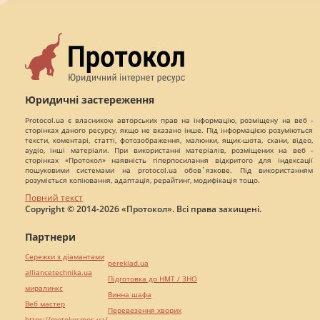
Юридичні застереження
Protocol.ua є власником авторських прав на інформацію, розміщену на веб -
сторінках даного ресурсу, якщо не вказано інше. Під інформацією розуміються
тексти, коментарі, статті, фотозображення, малюнки, ящик-шота, скани, відео,
аудіо, інші матеріали. При використанні матеріалів, розміщених на веб -
сторінках «Протокол» наявність гіперпосилання відкритого для індексації
пошуковими системами на protocol.ua обов`язкове. Під використанням
розуміється копіювання, адаптація, рерайтинг, модифікація тощо.
Повний текст
Copyright © 2014-2026 «Протокол». Всі права захищені.
Партнери
Сережки з діамантами
pereklad.ua
alliancetechnika.ua
Підготовка до НМТ / ЗНО
миралинкс
Винна шафа
Веб мастер
Перевезення хворих
https://motokosmos.ua/