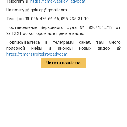
Telegram 📱
https://t.me/vasiliev_advocat
На почту 📨 gplu.dp@gmail.com
Телефон ☎ 096-476-66-66, 095-235-31-10
Постановление Верховного Суда № 826/4615/18 от
29.12.21 об котором идёт речь в видео.
Подписывайтесь в телеграмм канал, там много
полезной инфы и анонсы новых видео 📸
https://t.me/stroitelstvoadvocat
Читати повністю