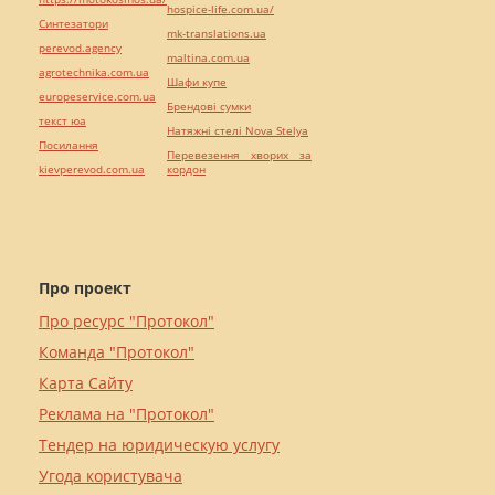
hospice-life.com.ua/
Синтезатори
mk-translations.ua
perevod.agency
maltina.com.ua
agrotechnika.com.ua
Шафи купе
europeservice.com.ua
Брендові сумки
текст юа
Натяжні стелі Nova Stelya
Посилання
Перевезення хворих за
kievperevod.com.ua
кордон
Про проект
Про ресурс "Протокол"
Команда "Протокол"
Карта Сайту
Реклама на "Протокол"
Тендер на юридическую услугу
Угода користувача