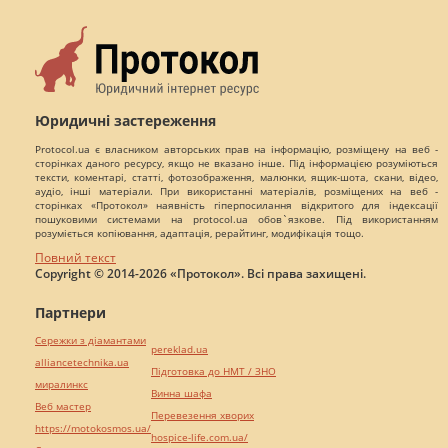
Юридичні застереження
Protocol.ua є власником авторських прав на інформацію, розміщену на веб -
сторінках даного ресурсу, якщо не вказано інше. Під інформацією розуміються
тексти, коментарі, статті, фотозображення, малюнки, ящик-шота, скани, відео,
аудіо, інші матеріали. При використанні матеріалів, розміщених на веб -
сторінках «Протокол» наявність гіперпосилання відкритого для індексації
пошуковими системами на protocol.ua обов`язкове. Під використанням
розуміється копіювання, адаптація, рерайтинг, модифікація тощо.
Повний текст
Copyright © 2014-2026 «Протокол». Всі права захищені.
Партнери
Сережки з діамантами
pereklad.ua
alliancetechnika.ua
Підготовка до НМТ / ЗНО
миралинкс
Винна шафа
Веб мастер
Перевезення хворих
https://motokosmos.ua/
hospice-life.com.ua/