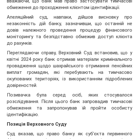
вважаючи, що банк мав право застосувати тимчасові
обмеження до проходження клієнтом ідентифікації.
Апеляційний суд, навпаки, дійшов висновку про
незаконність дій банку, зазначивши, що останній не
довів належного проведення процедур фінансового
моніторингу та безпідставно обмежив доступ клієнта
до рахунків.
Переглядаючи справу, Верховний Суд встановив, що у
квітні 2024 року банк отримав матеріали кримінального
провадження щодо шахрайського отримання пенсійних
виплат громадян, які перебувають на тимчасово
окупованих територіях, із використанням підроблених
довіреностей.
Позивачка була серед осіб, яких стосувалося
розслідування. Після цього банк запровадив тимчасові
обмеження та запропонував їй пройти особисту
ідентифікацію.
Позиція Верховного Суду
Суд вказав, що право банку як суб'єкта первинного