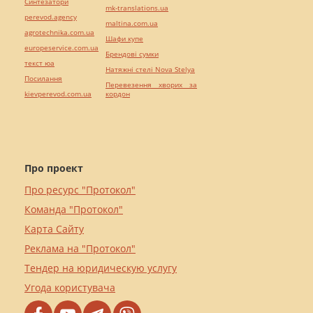
Синтезатори
mk-translations.ua
perevod.agency
maltina.com.ua
agrotechnika.com.ua
Шафи купе
europeservice.com.ua
Брендові сумки
текст юа
Натяжні стелі Nova Stelya
Посилання
Перевезення хворих за
kievperevod.com.ua
кордон
Про проект
Про ресурс "Протокол"
Команда "Протокол"
Карта Сайту
Реклама на "Протокол"
Тендер на юридическую услугу
Угода користувача