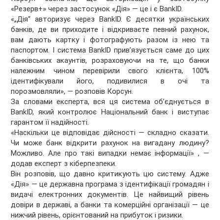
«Резерв+» через застосунок «Дія» — це і є BankID.
«„Дія“ авторизує через BankID. Є десятки українських
банків, де ви приходите і відкриваєте певний рахунок,
вам дають картку і фотографують разом із нею та
паспортом. І система BankID прив’язується саме до цих
банківських акаунтів, розраховуючи на те, що банки
належним чином перевірили свого клієнта, 100%
ідентифікували його, подивилися в очі та
порозмовляли», — розповів Корсун.
За словами експерта, вся ця система об’єднується в
BankID, який контролює Національний банк і виступає
гарантом її надійності.
«Наскільки це відповідає дійсності — складно сказати.
Чи може банк відкрити рахунок на вигадану людину?
Можливо. Але про такі випадки немає інформації» , —
додав експерт з кіберпезпеки.
Він розповів, що давно критикують цю систему. Адже
«Дія» — це державна програма з ідентифікації громадян і
видачі електронних документів. Це найвищий рівень
довіри в державі, а банки та комерційні організації — це
нижчий рівень, орієнтований на прибуток і ризики.