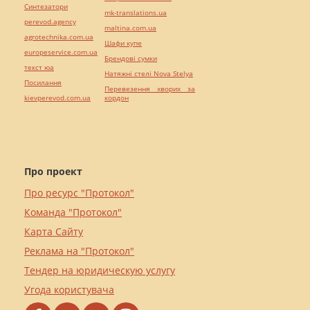
Синтезатори
mk-translations.ua
perevod.agency
maltina.com.ua
agrotechnika.com.ua
Шафи купе
europeservice.com.ua
Брендові сумки
текст юа
Натяжні стелі Nova Stelya
Посилання
Перевезення хворих за
kievperevod.com.ua
кордон
Про проект
Про ресурс "Протокол"
Команда "Протокол"
Карта Сайту
Реклама на "Протокол"
Тендер на юридическую услугу
Угода користувача