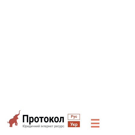
Рус
☰
Укр