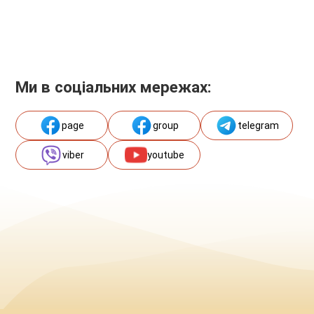
Ми в соціальних мережах:
page
group
telegram
viber
youtube