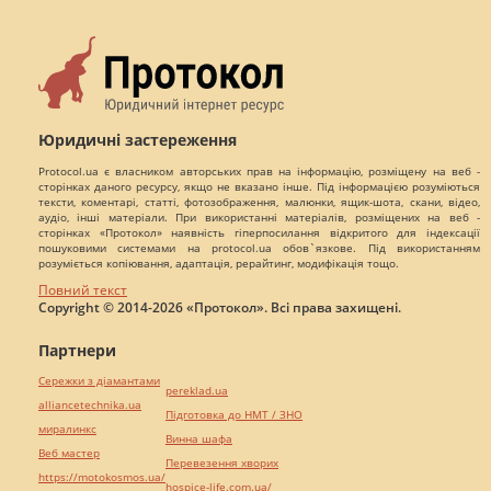
Юридичні застереження
Protocol.ua є власником авторських прав на інформацію, розміщену на веб -
сторінках даного ресурсу, якщо не вказано інше. Під інформацією розуміються
тексти, коментарі, статті, фотозображення, малюнки, ящик-шота, скани, відео,
аудіо, інші матеріали. При використанні матеріалів, розміщених на веб -
сторінках «Протокол» наявність гіперпосилання відкритого для індексації
пошуковими системами на protocol.ua обов`язкове. Під використанням
розуміється копіювання, адаптація, рерайтинг, модифікація тощо.
Повний текст
Copyright © 2014-2026 «Протокол». Всі права захищені.
Партнери
Сережки з діамантами
pereklad.ua
alliancetechnika.ua
Підготовка до НМТ / ЗНО
миралинкс
Винна шафа
Веб мастер
Перевезення хворих
https://motokosmos.ua/
hospice-life.com.ua/