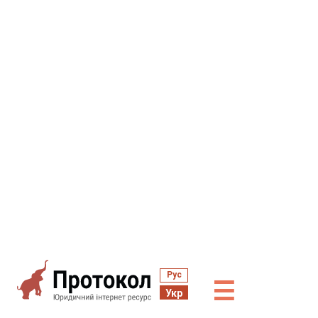
Рус
☰
Укр