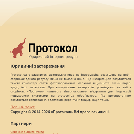
Юридичні застереження
Protocol.ua є власником авторських прав на інформацію, розміщену на веб -
сторінках даного ресурсу, якщо не вказано інше. Під інформацією розуміються
тексти, коментарі, статті, фотозображення, малюнки, ящик-шота, скани, відео,
аудіо, інші матеріали. При використанні матеріалів, розміщених на веб -
сторінках «Протокол» наявність гіперпосилання відкритого для індексації
пошуковими системами на protocol.ua обов`язкове. Під використанням
розуміється копіювання, адаптація, рерайтинг, модифікація тощо.
Повний текст
Copyright © 2014-2026 «Протокол». Всі права захищені.
Партнери
Сережки з діамантами