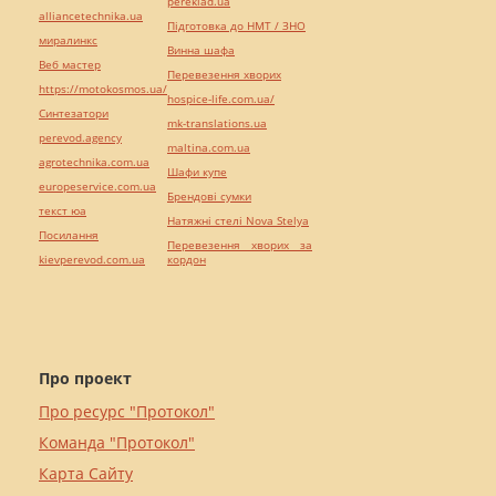
pereklad.ua
alliancetechnika.ua
Підготовка до НМТ / ЗНО
миралинкс
Винна шафа
Веб мастер
Перевезення хворих
https://motokosmos.ua/
hospice-life.com.ua/
Синтезатори
mk-translations.ua
perevod.agency
maltina.com.ua
agrotechnika.com.ua
Шафи купе
europeservice.com.ua
Брендові сумки
текст юа
Натяжні стелі Nova Stelya
Посилання
Перевезення хворих за
kievperevod.com.ua
кордон
Про проект
Про ресурс "Протокол"
Команда "Протокол"
Карта Сайту