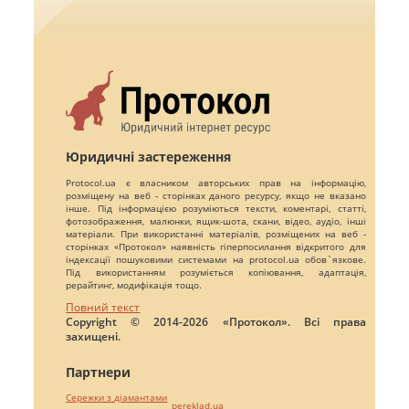
Юридичні застереження
Protocol.ua є власником авторських прав на інформацію,
розміщену на веб - сторінках даного ресурсу, якщо не вказано
інше. Під інформацією розуміються тексти, коментарі, статті,
фотозображення, малюнки, ящик-шота, скани, відео, аудіо, інші
матеріали. При використанні матеріалів, розміщених на веб -
сторінках «Протокол» наявність гіперпосилання відкритого для
індексації пошуковими системами на protocol.ua обов`язкове.
Під використанням розуміється копіювання, адаптація,
рерайтинг, модифікація тощо.
Повний текст
Copyright © 2014-2026 «Протокол». Всі права
захищені.
Партнери
Сережки з діамантами
pereklad.ua