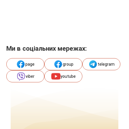
Ми в соціальних мережах:
page
group
telegram
viber
youtube