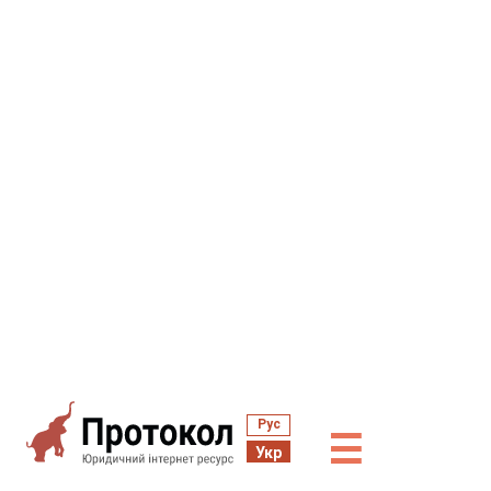
Рус
☰
Укр