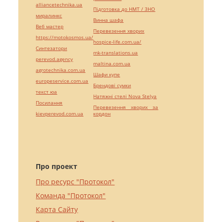
alliancetechnika.ua
Підготовка до НМТ / ЗНО
миралинкс
Винна шафа
Веб мастер
Перевезення хворих
https://motokosmos.ua/
hospice-life.com.ua/
Синтезатори
mk-translations.ua
perevod.agency
maltina.com.ua
agrotechnika.com.ua
Шафи купе
europeservice.com.ua
Брендові сумки
текст юа
Натяжні стелі Nova Stelya
Посилання
Перевезення хворих за
kievperevod.com.ua
кордон
Про проект
Про ресурс "Протокол"
Команда "Протокол"
Карта Сайту