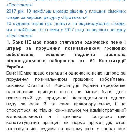
«Протокол»!
2017 рік: 10 найбільш цікавих рішень у площині сімейних
спорів за версією ресурсу «Протокол»!
10 судових справ про делікти та відшкодування шкоди,
які є найбільш істотними у 2017 році за версією ресурсу
«Протокол»!
1. Банк НЕ має право стягувати одночасно пеню і
штраф за порушення позичальником грошових
зобов’язань, оскільки подвійна цивільна
відповідальність заборонена ст. 61 Конституції
України.
Банк НЕ має право стягувати одночасно пеню і штраф за
порушення позичальником грошових зобов’язань,
оскільки Стаття 61 Конституції України передбачає
однозначний принцип «ніхто не може бути двічі
притягнений до юридичної відповідальності одного
виду за одне й те саме правопорушення», і це
стосується не тільки кримінальної чи адміністративної
відповідальності, а і цивільної. Поступово цей
конституційний принцип, як норма прямої дії, став
застосуватись судами на вищому рівні у спорах між