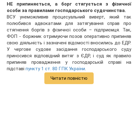
НЕ припиняється, а борг стягується з фізичної
особи за правилами господарського судочинства.
ВСУ унеможливив процесуальний виверт, який так
полюбився адвокатами для затягування справ про
стягнення боргів з фізичної особи – підприємця. Так,
ФОП - боржник отримуючи позов оперативно припиняв
свою діяльність і зазначені відомості вносились до ЕДР.
У чергове судове засідання господарського суду
приносився відповідний витяг з ЄДР, і суд як правило
припиняв провадження у господарській справі на
підставі
пункту 1 ст. 80 ГПК України
.
Читати повністю