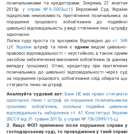
позичальниками та кредиторами. Зокрема, 21 жовтня
2015р.
у справі №6-2003цс15
Верховний Суд України
підкреслив неможливість притягнення позичальника за
порушення грошового зобов’язання до подвійної
цивільної відповідальність у виді стягнення пені і штрафу
одночасно.
Логіка суду проста та зрозуміла. Відповідно до
ст. 549
ЦК України
штраф та пеня є
одним
видом цивільно-
правової відповідальності – неустойкою, а також одним
засобом забезпечення виконання зобов’язань (в даному
випадку грошових). Отже, кредитору при притягненні
позичальника до цивільної відповідальності через суд
за порушення грошового зобов’язання слід обирати що
стягувати: пеню чи штраф.
Аналізуйте судовий акт:
Банк НЕ має право стягувати
одночасно пеню і штраф за порушення позичальником
грошових зобов’язань, оскільки подвійна цивільна
відповідальність заборонена ст. 61 Конституції України
(ВССУ від 31 травня 2017р. у справі № 756/2999/15-ц)
2. Якщо ФОП припинено після порушення справи у
господарському суді, то провадження у такій справі