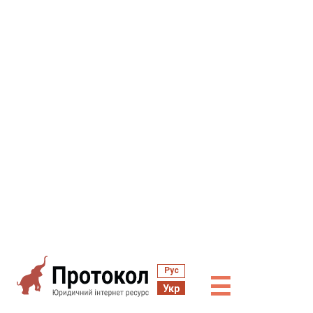
Рус
☰
Укр