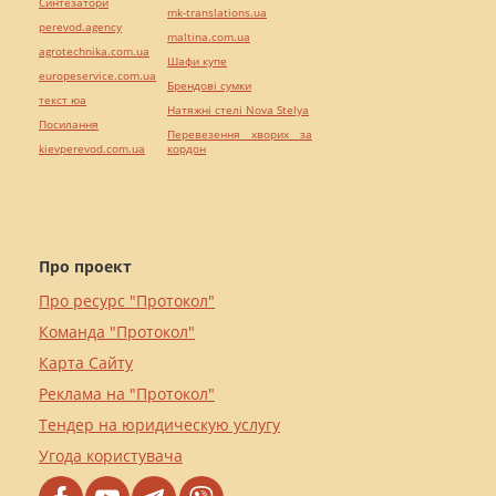
Синтезатори
mk-translations.ua
perevod.agency
maltina.com.ua
agrotechnika.com.ua
Шафи купе
europeservice.com.ua
Брендові сумки
текст юа
Натяжні стелі Nova Stelya
Посилання
Перевезення хворих за
kievperevod.com.ua
кордон
Про проект
Про ресурс "Протокол"
Команда "Протокол"
Карта Сайту
Реклама на "Протокол"
Тендер на юридическую услугу
Угода користувача