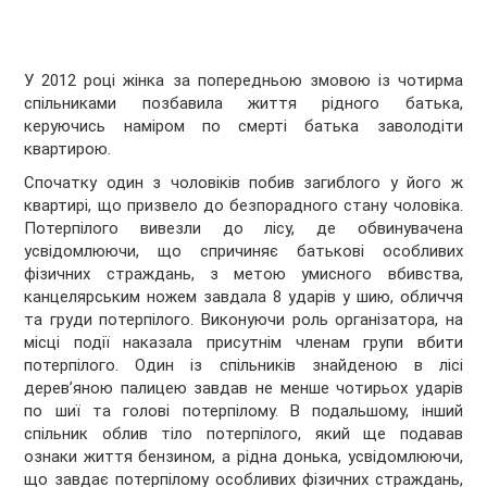
У 2012 році жінка за попередньою змовою із чотирма
спільниками позбавила життя рідного батька,
керуючись наміром по смерті батька заволодіти
квартирою.
Спочатку один з чоловіків побив загиблого у його ж
квартирі, що призвело до безпорадного стану чоловіка.
Потерпілого вивезли до лісу, де обвинувачена
усвідомлюючи, що спричиняє батькові особливих
фізичних страждань, з метою умисного вбивства,
канцелярським ножем завдала 8 ударів у шию, обличчя
та груди потерпілого. Виконуючи роль організатора, на
місці події наказала присутнім членам групи вбити
потерпілого. Один із спільників знайденою в лісі
дерев’яною палицею завдав не менше чотирьох ударів
по шиї та голові потерпілому. В подальшому, інший
спільник облив тіло потерпілого, який ще подавав
ознаки життя бензином, а рідна донька, усвідомлюючи,
що завдає потерпілому особливих фізичних страждань,