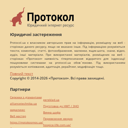
Юридичні застереження
Protocol.ua є власником авторських прав на інформацію, розміщену на веб -
сторінках даного ресурсу, якщо не вказано інше. Під інформацією розуміються
тексти, коментарі, статті, фотозображення, малюнки, ящик-шота, скани, відео,
аудіо, інші матеріали. При використанні матеріалів, розміщених на веб -
сторінках «Протокол» наявність гіперпосилання відкритого для індексації
пошуковими системами на protocol.ua обов`язкове. Під використанням
розуміється копіювання, адаптація, рерайтинг, модифікація тощо.
Повний текст
Copyright © 2014-2026 «Протокол». Всі права захищені.
Партнери
Сережки з діамантами
pereklad.ua
alliancetechnika.ua
Підготовка до НМТ / ЗНО
миралинкс
Винна шафа
Веб мастер
Перевезення хворих
https://motokosmos.ua/
hospice-life.com.ua/