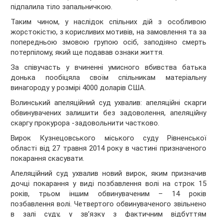
підпалила тіло запальничкою.
Таким чином, у наслідок спільних дій з особливою
жорстокістю, з корисливих мотивів, на замовлення та за
попередньою змовою групою осіб, заподіяно смерть
потерпілому, який ще подавав ознаки життя.
За співучасть у вчиненні умисного вбивства батька
донька пообіцяла своїм спільникам матеріальну
винагороду у розмірі 4000 доларів США.
Волинський апеляційний суд ухвалив: апеляційні скарги
обвинувачених залишити без задоволення, апеляційну
скаргу прокурора -задовольнити частково.
Вирок Кузнецовського міського суду Рівненської
області від 27 травня 2014 року в частині призначеного
покарання скасувати.
Апеляційний суд ухвалив новий вирок, яким призначив
дочці покарання у виді позбавлення волі на строк 15
років, трьом іншим обвинуваченим – 14 років
позбавлення волі. Четвертого обвинуваченого звільнено
в залі суду, у зв’язку з фактичним відбуттям