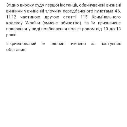
Згідно вироку суду першої інстанції, обвинувачені визнані
винними у вчиненні злочину, передбаченого пунктами 4,6,
11,12 частиною другою статті 115 Кримінального
кодексу України (умисне вбивство) та їм призначене
покарання у виді позбавлення волі строком від 10 до 13
років.
Інкримінований їм злочин вчинено за наступних
обставин: