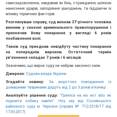
самозадоволення, завдавав їм біль, страждання, шляхом
нанесення ударів, заподіяння ушкоджень та піддаючи їх
впливу термічних факторів.
Розглянувши справу, суд визнав 37-річного чоловіка
винним у скоєнні кримінального правопорушення і
призначив йому покарання у вигляді 6 років
позбавлення волі.
Також суд приєднав невідбуту частину покарання
за попереднім вироком. Остаточний термін
ув’язнення складає 7 років і 6 місяців.
Зазначимо, що вирок суду не набрав законної сили.
Джерело:
Судова влада України
Згадайте новину:
За жорстоке поводження із
домашніми тваринами дадуть від 2 до 3 років в’язниці
Аналізуйте рішення суду:
"Грінпіса на ніх нєт або як
поділити собаку навпіл". Ноу хау від Соснівського
районного суду м. Черкаси (справа № 712/2218/17 від
17.05.2017)