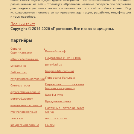
размещенных на веб - страницах «Протокол» наличие гиперссылки открытого
для индексации поисковыми системами на protocol.ua обязательна. Под
использованием понимается копирования, адаптация, рерайтинг, модификация
и тому подобное.
Полный текст
Copyright © 2014-2026 «Протокол». Все права защищены.
Партнёры
Серьги с
Винный шкаф
бриллиантами
Подготовка к НМТ / ВНО
alliancetechnika.ua
pereklad.ua
миралинкс
hospice-life.com.ua/
Веб мастер
Перевозка больных
https://motokosmos.ua/
Перевозка лежачих
Синтезаторы
больных за границу
agrotechnika.com.ua
Шкафы купе
perevod.agency
Брендовые сумки
europeservice.com.ua
Натяжные потолки Nova
mk-translations.ua
Stelya
текст юа
maltina.com.ua
kievperevod.com.ua
Cылки