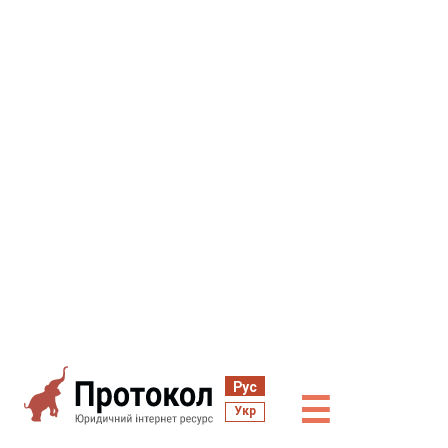
Рус
☰
Укр