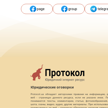
page
group
telegr
Юридические оговорки
Protocol.ua обладает авторскими правами на информацию,
веб - страницах данного ресурса, если не указано иное. 
понимаются тексты, комментарии, статьи, фотоизображения,
шота, сканы, видео, аудио, другие материалы. При использов
размещенных на веб - страницах «Протокол» наличие гиперс