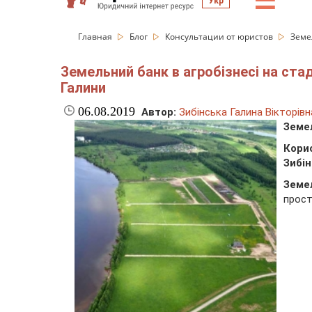
☰
Укр
Главная
Блог
Консультации от юристов
Земе
Земельний банк в агробізнесі на ста
Галини
06.08.2019
Автор:
Зибінська Галина Вікторівн
З
еме
Кори
Зибін
Земе
прост