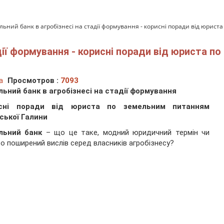
льний банк в агробізнесі на стадії формування - корисні поради від юрис
дії формування - корисні поради від юриста п
а
Просмотров :
7093
льний банк
в агробізнесі на стадії формування
сні поради від юриста по земельним питанням
ської Галини
льний банк
– що це таке, модний юридичний термін чи
о поширений вислів серед власників агробізнесу?