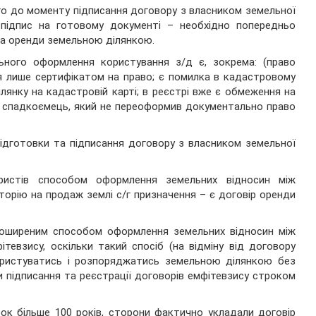
о до моменту підписання договору з власником земельної
 підпис на готовому документі – необхідно попередньо
ава оренди земельною ділянкою.
ного оформлення користування з/д є, зокрема: (право
я лише сертифікатом на право; є помилка в кадастровому
ілянку на кадастровій карті; в реєстрі вже є обмеження на
 спадкоємець, який не переоформив документально право
ідготовки та підписання договору з власником земельної
ристів способом оформлення земельних відносин між
торію на продаж землі с/г призначення – є договір оренди
поширеним способом оформлення земельних відносин між
тевзису, оскільки такий спосіб (на відміну від договору
користуватись і розпоряджатись земельною ділянкою без
и підписання та реєстрації договорів емфітевзису строком
ок більше 100 років, сторони фактично укладали договір