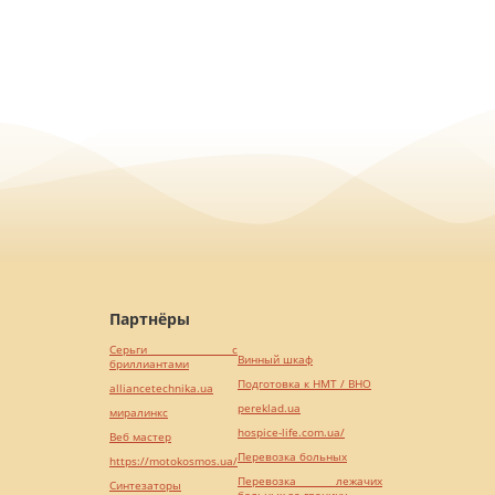
Партнёры
Серьги с
Винный шкаф
бриллиантами
Подготовка к НМТ / ВНО
alliancetechnika.ua
pereklad.ua
миралинкс
hospice-life.com.ua/
Веб мастер
Перевозка больных
https://motokosmos.ua/
Перевозка лежачих
Синтезаторы
больных за границу