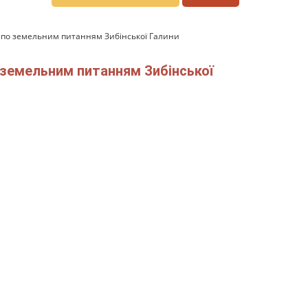
та по земельним питанням Зибінської Галини
о земельним питанням Зибінської