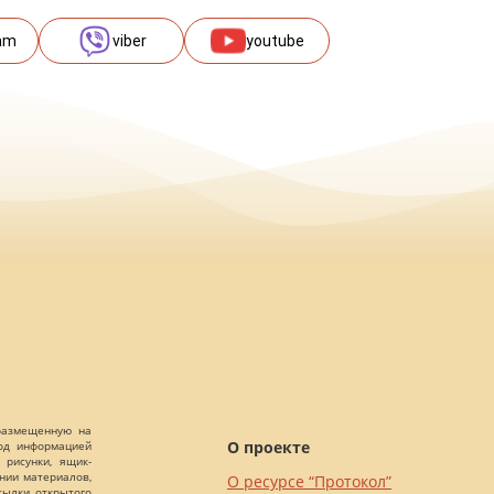
am
viber
youtube
 размещенную на
О проекте
Под информацией
 рисунки, ящик-
ании материалов,
О ресурсе “Протокол”
сылки открытого