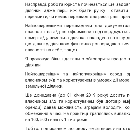
Насправді, робота юриста починається ще задовг
ділянки, адже перш ніж брати ручку і ставити
перевірити, чи немає перешкод для реєстрації пр
Найпоширенішими перешкодами для документаль
власності на з/д не оформлене і підтверджуєтьс
номері з/д; земельна ділянка накладена на іншу д
цю ділянку; ділянкою фактично розпоряджається
власності на себе, тощо).
Я пропоную більш детально обговорити процес п
ділянки.
Найпоширенішим та найпопулярнішим серед ю
власником з/д та користувачем в умовах дії мора
земельної ділянки.
Ще донедавна (до 01 січня 2019 року) досить 
власником з/д та користувачем був договір емфі
оренди) давав можливість аграріям володіти, 
обмеження в часі. На практиці траплялись випадк
на 100, 500 і навіть 1 тис. років!
Тобто, підписанням договору емфітевзису на стр