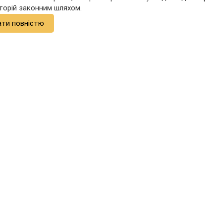
аторій законним шляхом.
ати повністю