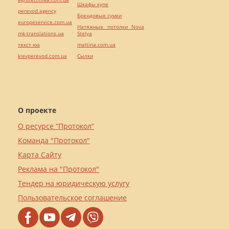
Шкафы купе
perevod.agency
Брендовые сумки
europeservice.com.ua
Натяжные потолки Nova
mk-translations.ua
Stelya
текст юа
maltina.com.ua
kievperevod.com.ua
Cылки
О проекте
О ресурсе “Протокол”
Команда "Протокол"
Карта Сайту
Реклама на "Протокол"
Тендер на юридическую услугу
Пользовательское соглашение