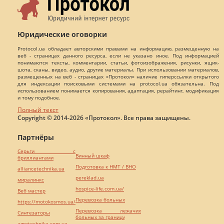
Юридические оговорки
Protocol.ua обладает авторскими правами на информацию, размещенную на
веб - страницах данного ресурса, если не указано иное. Под информацией
понимаются тексты, комментарии, статьи, фотоизображения, рисунки, ящик-
шота, сканы, видео, аудио, другие материалы. При использовании материалов,
размещенных на веб - страницах «Протокол» наличие гиперссылки открытого
для индексации поисковыми системами на protocol.ua обязательна. Под
использованием понимается копирования, адаптация, рерайтинг, модификация
и тому подобное.
Полный текст
Copyright © 2014-2026 «Протокол». Все права защищены.
Партнёры
Серьги с
Винный шкаф
бриллиантами
Подготовка к НМТ / ВНО
alliancetechnika.ua
pereklad.ua
миралинкс
hospice-life.com.ua/
Веб мастер
Перевозка больных
https://motokosmos.ua/
Перевозка лежачих
Синтезаторы
больных за границу
agrotechnika.com.ua