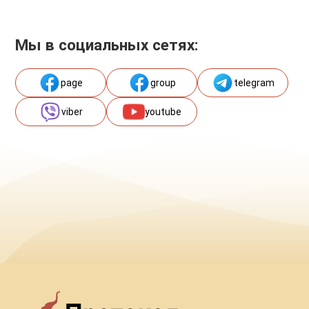
Мы в социальных сетях:
page
group
telegram
viber
youtube