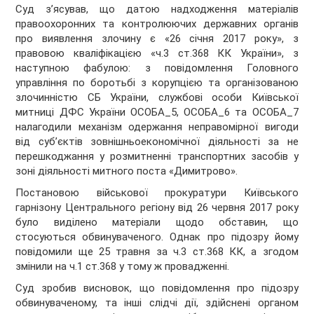
Суд з’ясував, що датою надходження матеріалів
правоохоронних та контролюючих державних органів
про виявлення злочину є «26 січня 2017 року», з
правовою кваліфікацією «ч.3 ст.368 КК України», з
наступною фабулою: з повідомлення Головного
управління по боротьбі з корупцією та організованою
злочинністю СБ України, службові особи Київської
митниці ДФС України ОСОБА_5, ОСОБА_6 та ОСОБА_7
налагодили механізм одержання неправомірної вигоди
від суб’єктів зовнішньоекономічної діяльності за не
перешкоджання у розмитненні транспортних засобів у
зоні діяльності митного поста «Димитрово».
Постановою військової прокуратури Київського
гарнізону Центрального регіону від 26 червня 2017 року
було виділено матеріали щодо обставин, що
стосуються обвинуваченого. Однак про підозру йому
повідомили ще 25 травня за ч.3 ст.368 КК, а згодом
змінили на ч.1 ст.368 у тому ж провадженні.
Суд зробив висновок, що повідомлення про підозру
обвинуваченому, та інші слідчі дії, здійснені органом