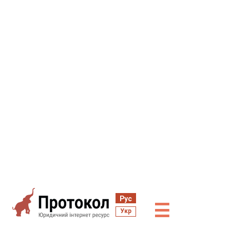
Рус
☰
Укр