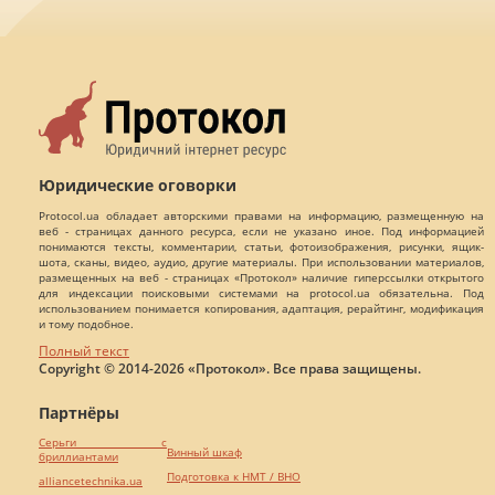
Юридические оговорки
Protocol.ua обладает авторскими правами на информацию, размещенную на
веб - страницах данного ресурса, если не указано иное. Под информацией
понимаются тексты, комментарии, статьи, фотоизображения, рисунки, ящик-
шота, сканы, видео, аудио, другие материалы. При использовании материалов,
размещенных на веб - страницах «Протокол» наличие гиперссылки открытого
для индексации поисковыми системами на protocol.ua обязательна. Под
использованием понимается копирования, адаптация, рерайтинг, модификация
и тому подобное.
Полный текст
Copyright © 2014-2026 «Протокол». Все права защищены.
Партнёры
Серьги с
Винный шкаф
бриллиантами
Подготовка к НМТ / ВНО
alliancetechnika.ua