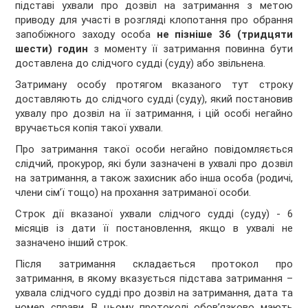
підставі ухвали про дозвіл на затримання з метою
приводу для участі в розгляді клопотання про обрання
запобіжного заходу особа
не пізніше 36 (тридцяти
шести) годин
з моменту її затримання повинна бути
доставлена до слідчого судді (суду) або звільнена.
Затриману особу протягом вказаного тут строку
доставляють до слідчого судді (суду), який постановив
ухвалу про дозвіл на її затримання, і цій особі негайно
вручається копія такої ухвали.
Про затримання такої особи негайно повідомляється
слідчий, прокурор, які були зазначені в ухвалі про дозвіл
на затримання, а також захисник або інша особа (родичі,
члени сім’ї тощо) на прохання затриманої особи.
Строк дії вказаної ухвали слідчого судді (суду) - 6
місяців із дати її постановлення, якщо в ухвалі не
зазначено інший строк.
Після затримання складається протокол про
затримання, в якому вказується підстава затримання –
ухвала слідчого судді про дозвіл на затримання, дата та
номер справи. В цьому протоколі обовʼязково мають