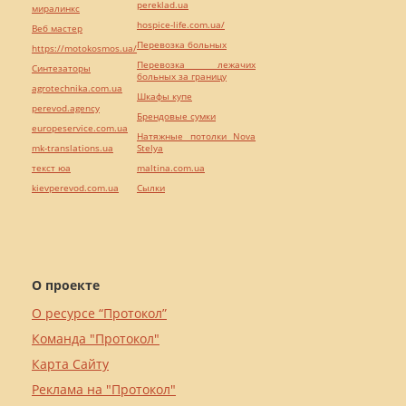
pereklad.ua
миралинкс
hospice-life.com.ua/
Веб мастер
Перевозка больных
https://motokosmos.ua/
Перевозка лежачих
Синтезаторы
больных за границу
agrotechnika.com.ua
Шкафы купе
perevod.agency
Брендовые сумки
europeservice.com.ua
Натяжные потолки Nova
mk-translations.ua
Stelya
текст юа
maltina.com.ua
kievperevod.com.ua
Cылки
О проекте
О ресурсе “Протокол”
Команда "Протокол"
Карта Сайту
Реклама на "Протокол"