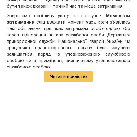
бути також вказані - точний час та місце затримання.
Звертаємо особливу увагу на наступне.
Моментом
затримання
слід вважати момент часу, коли зʼявились
такі обставини, при яких затримана особа силою або
через підкорення наказу службової особи Державної
прикордонної служби, Національної гвардії України чи
працівника правоохоронного органу була змушена
залишатися поряд із уповноваженою службовою
особою чи в приміщенні, визначеному уповноваженою
службовою особою.
Читати повністю