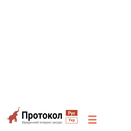
Рус
☰
Укр