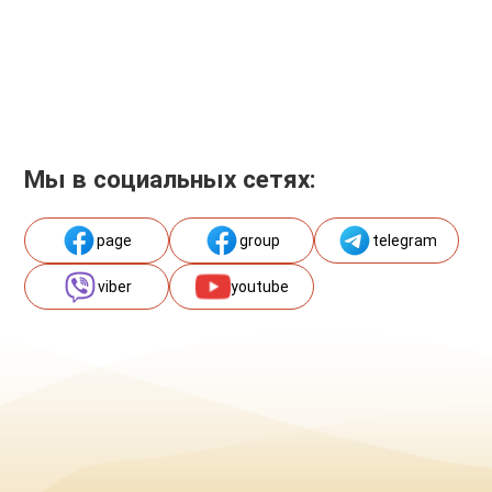
Мы в социальных сетях:
page
group
telegram
viber
youtube