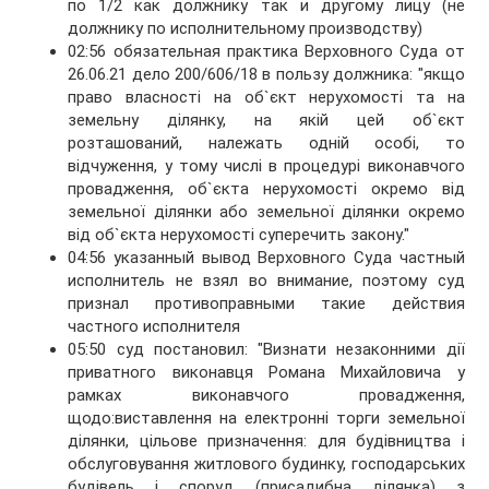
по 1/2 как должнику так и другому лицу (не
должнику по исполнительному производству)
02:56 обязательная практика Верховного Суда от
26.06.21 дело 200/606/18 в пользу должника: "якщо
право власності на об`єкт нерухомості та на
земельну ділянку, на якій цей об`єкт
розташований, належать одній особі, то
відчуження, у тому числі в процедурі виконавчого
провадження, об`єкта нерухомості окремо від
земельної ділянки або земельної ділянки окремо
від об`єкта нерухомості суперечить закону."
04:56 указанный вывод Верховного Суда частный
исполнитель не взял во внимание, поэтому суд
признал противоправными такие действия
частного исполнителя
05:50 суд постановил: "Визнати незаконними дії
приватного виконавця Романа Михайловича у
рамках виконавчого провадження,
щодо:виставлення на електронні торги земельної
ділянки, цільове призначення: для будівництва і
обслуговування житлового будинку, господарських
будівель і споруд (присадибна ділянка) з