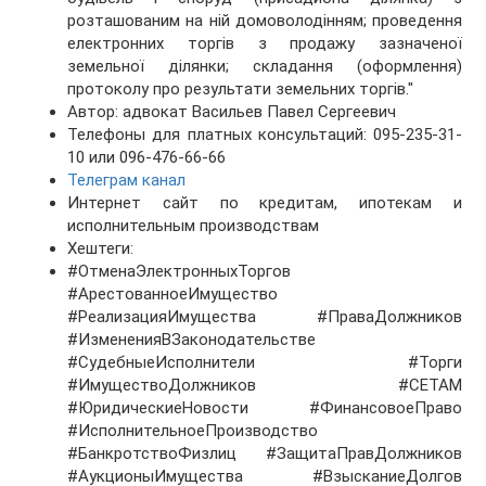
розташованим на ній домоволодінням; проведення
електронних торгів з продажу зазначеної
земельної ділянки; складання (оформлення)
протоколу про результати земельних торгів."
Автор: адвокат Васильев Павел Сергеевич
Телефоны для платных консультаций: 095-235-31-
10 или 096-476-66-66
Телеграм канал
Интернет сайт по кредитам, ипотекам и
исполнительным производствам
Хештеги:
#ОтменаЭлектронныхТоргов
#АрестованноеИмущество
#РеализацияИмущества #ПраваДолжников
#ИзмененияВЗаконодательстве
#СудебныеИсполнители #Торги
#ИмуществоДолжников #СЕТАМ
#ЮридическиеНовости #ФинансовоеПраво
#ИсполнительноеПроизводство
#БанкротствоФизлиц #ЗащитаПравДолжников
#АукционыИмущества #ВзысканиеДолгов