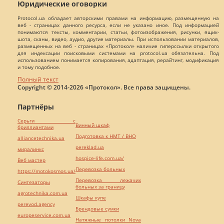
Юридические оговорки
Protocol.ua обладает авторскими правами на информацию, размещенную на
веб - страницах данного ресурса, если не указано иное. Под информацией
понимаются тексты, комментарии, статьи, фотоизображения, рисунки, ящик-
шота, сканы, видео, аудио, другие материалы. При использовании материалов,
размещенных на веб - страницах «Протокол» наличие гиперссылки открытого
для индексации поисковыми системами на protocol.ua обязательна. Под
использованием понимается копирования, адаптация, рерайтинг, модификация
и тому подобное.
Полный текст
Copyright © 2014-2026 «Протокол». Все права защищены.
Партнёры
Серьги с
Винный шкаф
бриллиантами
Подготовка к НМТ / ВНО
alliancetechnika.ua
pereklad.ua
миралинкс
hospice-life.com.ua/
Веб мастер
Перевозка больных
https://motokosmos.ua/
Перевозка лежачих
Синтезаторы
больных за границу
agrotechnika.com.ua
Шкафы купе
perevod.agency
Брендовые сумки
europeservice.com.ua
Натяжные потолки Nova