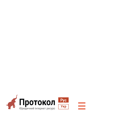
Рус
☰
Укр