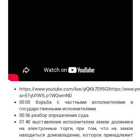
https://www.youtube.com/live/ylQKk7D9SGIhttps:/www.yo
si=EfyUfWfLo1WQwmND
00:00 борьба с частными исполнителями и
государственными исполнителями
00:56 разбор определения суда
01:40 выставления исполнителем земли должника
на электронные торги, при том, что на земле
находиться домовладение, которое принадлежит