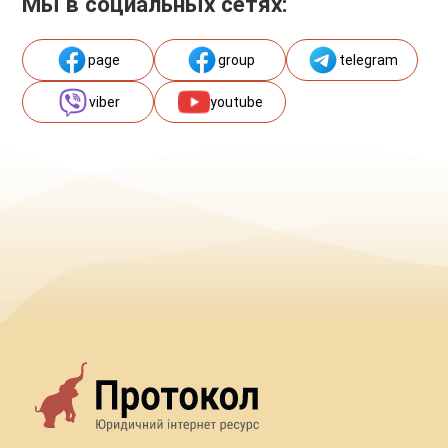
Мы в социальных сетях:
page
group
telegram
viber
youtube