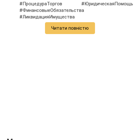
#ПроцедураТоргов #ЮридическаяПомощь
#ФинансовыеОбязательства
#ЛиквидацияИмущества
Читати повністю