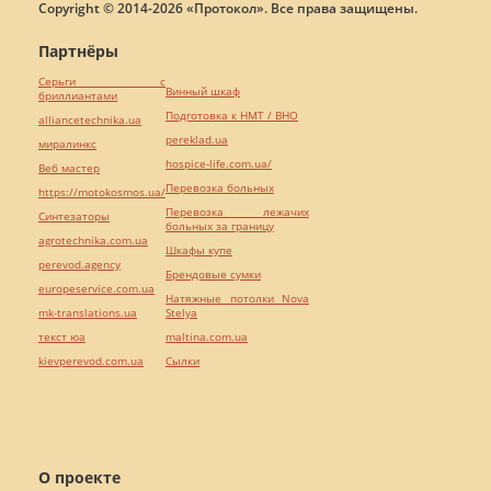
Copyright © 2014-2026 «Протокол». Все права защищены.
Партнёры
Серьги с
Винный шкаф
бриллиантами
Подготовка к НМТ / ВНО
alliancetechnika.ua
pereklad.ua
миралинкс
hospice-life.com.ua/
Веб мастер
Перевозка больных
https://motokosmos.ua/
Перевозка лежачих
Синтезаторы
больных за границу
agrotechnika.com.ua
Шкафы купе
perevod.agency
Брендовые сумки
europeservice.com.ua
Натяжные потолки Nova
mk-translations.ua
Stelya
текст юа
maltina.com.ua
kievperevod.com.ua
Cылки
О проекте