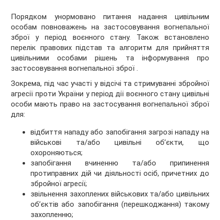
Порядком унормовано питання надання цивільним
особам повноважень на застосовування вогнепальної
зброї у період воєнного стану. Також встановлено
перелік правових підстав та алгоритм для прийняття
цивільними особами рішень та інформування про
застосовування вогнепальної зброї .
Зокрема, під час участі у відсічі та стримуванні збройної
агресії проти України у період дії воєнного стану цивільні
особи мають право на застосування вогнепальної зброї
для:
відбиття нападу або запобігання загрозі нападу на
військові та/або цивільні об’єкти, що
охороняються;
запобігання вчиненню та/або припинення
протиправних дій чи діяльності осіб, причетних до
збройної агресії;
звільнення захоплених військових та/або цивільних
об’єктів або запобігання (перешкоджання) такому
захопленню;