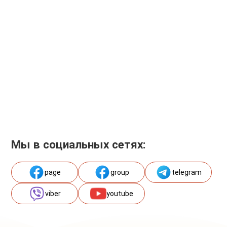
Мы в социальных сетях:
page
group
telegram
viber
youtube