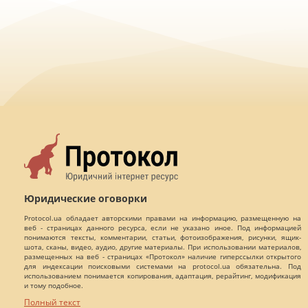
Юридические оговорки
Protocol.ua обладает авторскими правами на информацию, размещенную на
веб - страницах данного ресурса, если не указано иное. Под информацией
понимаются тексты, комментарии, статьи, фотоизображения, рисунки, ящик-
шота, сканы, видео, аудио, другие материалы. При использовании материалов,
размещенных на веб - страницах «Протокол» наличие гиперссылки открытого
для индексации поисковыми системами на protocol.ua обязательна. Под
использованием понимается копирования, адаптация, рерайтинг, модификация
и тому подобное.
Полный текст