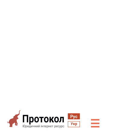
Рус
☰
Укр