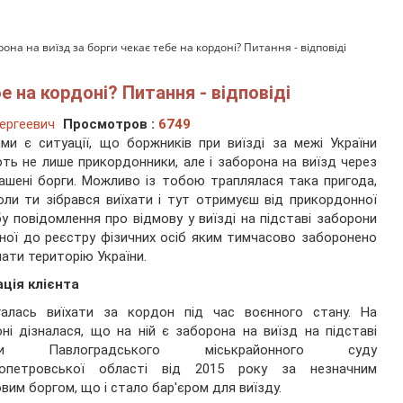
она на виїзд за борги чекає тебе на кордоні? Питання - відповіді
е на кордоні? Питання - відповіді
ергеевич
Просмотров :
6749
ми є ситуації, що боржників при виїзді за межі України
ть не лише прикордонники, але і заборона на виїзд через
ашені борги. Можливо із тобою траплялася така пригода,
ли ти зібрався виїхати і тут отримуєш від прикордонної
у повідомлення про відмову у виїзді на підставі заборони
ної до реєстру фізичних осіб яким тимчасово заборонено
ати територію України.
ція клієнта
галась виїхати за кордон під час воєнного стану. На
ні дізналася, що на ній є заборона на виїзд на підставі
али Павлоградського міськрайонного суду
ропетровської області від 2015 року за незначним
вим боргом, що і стало бар'єром для виїзду.