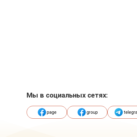
Мы в социальных сетях:
page
group
telegr