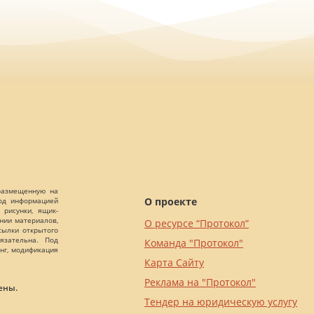
 размещенную на
О проекте
Под информацией
 рисунки, ящик-
ании материалов,
О ресурсе “Протокол”
сылки открытого
язательна. Под
Команда "Протокол"
нг, модификация
Карта Сайту
Реклама на "Протокол"
ены.
Тендер на юридическую услугу