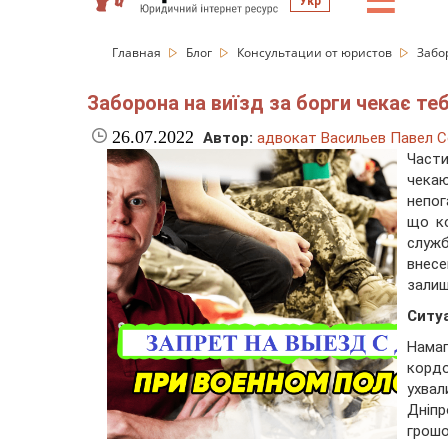
☰
Укр
Главная
Блог
Консультации от юристов
Забор
Заборона на виїзд за борги чекає теб
26.07.2022
Автор:
адвокат Васильев Павел С
Части
чекаю
непог
що ко
служб
внесе
залиш
Ситуа
Нама
кордо
ухв
Дніп
грошо