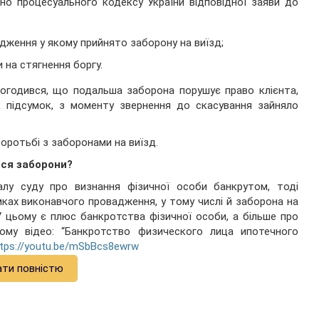
ьно процесуального кодексу України відповідної заяви до
дження у якому прийнято заборону на виїзд;
 на стягнення боргу.
погодився, що подальша заборона порушує право клієнта,
к підсумок, з моменту звернення до скасування зайняло
боротьбі з заборонами на виїзд.
ися заборони?
алу суду про визнання фізичної особи банкрутом, тоді
мках виконавчого провадження, у тому числі й заборона на
У цьому є плюс банкротства фізичної особи, а більше про
му відео: “Банкротство физического лица ипотечного
tps://youtu.be/mSbBcs8ewrw
ати повністю