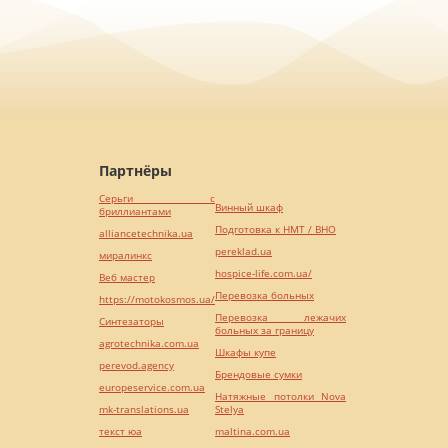
Партнёры
Серьги с
Винный шкаф
бриллиантами
Подготовка к НМТ / ВНО
alliancetechnika.ua
pereklad.ua
миралинкс
hospice-life.com.ua/
Веб мастер
Перевозка больных
https://motokosmos.ua/
Перевозка лежачих
Синтезаторы
больных за границу
agrotechnika.com.ua
Шкафы купе
perevod.agency
Брендовые сумки
europeservice.com.ua
Натяжные потолки Nova
mk-translations.ua
Stelya
текст юа
maltina.com.ua