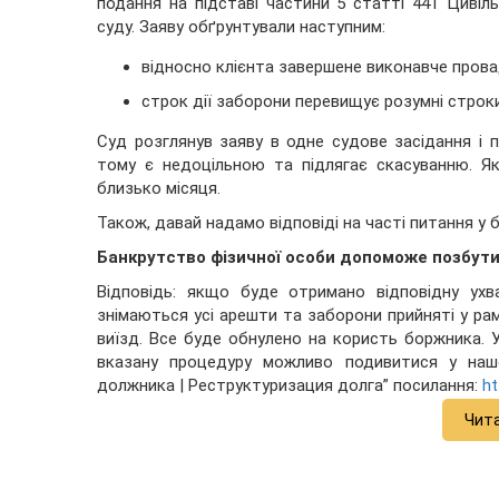
подання на підставі частини 5 статті 441 Цивіл
суду. Заяву обґрунтували наступним:
відносно клієнта завершене виконавче прова
строк дії заборони перевищує розумні строки
Суд розглянув заяву в одне судове засідання і 
тому є недоцільною та підлягає скасуванню. Я
близько місяця.
Також, давай надамо відповіді на часті питання у 
Банкрутство фізичної особи допоможе позбут
Відповідь: якщо буде отримано відповідну ухв
знімаються усі арешти та заборони прийняті у ра
виїзд. Все буде обнулено на користь боржника. 
вказану процедуру можливо подивитися у нашо
должника | Реструктуризация долга” посилання:
ht
Чит