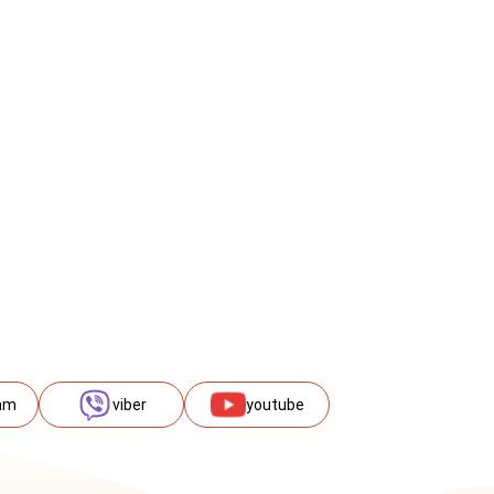
am
viber
youtube