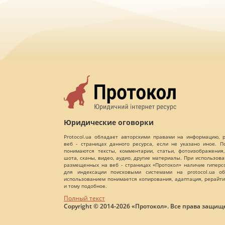
Юридические оговорки
Protocol.ua обладает авторскими правами на информацию,
веб - страницах данного ресурса, если не указано иное. 
понимаются тексты, комментарии, статьи, фотоизображения,
шота, сканы, видео, аудио, другие материалы. При использов
размещенных на веб - страницах «Протокол» наличие гиперс
для индексации поисковыми системами на protocol.ua об
использованием понимается копирования, адаптация, рерайти
и тому подобное.
Полный текст
Copyright © 2014-2026 «Протокол». Все права защищ