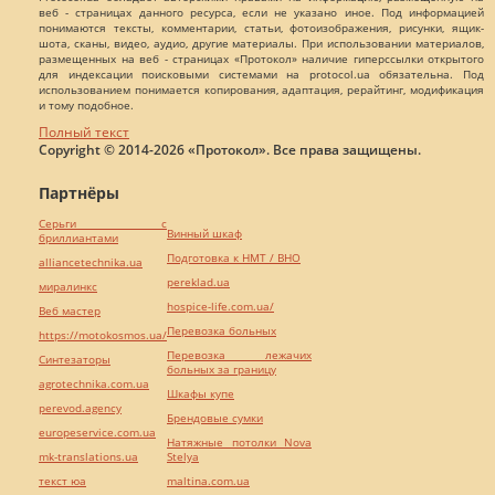
веб - страницах данного ресурса, если не указано иное. Под информацией
понимаются тексты, комментарии, статьи, фотоизображения, рисунки, ящик-
шота, сканы, видео, аудио, другие материалы. При использовании материалов,
размещенных на веб - страницах «Протокол» наличие гиперссылки открытого
для индексации поисковыми системами на protocol.ua обязательна. Под
использованием понимается копирования, адаптация, рерайтинг, модификация
и тому подобное.
Полный текст
Copyright © 2014-2026 «Протокол». Все права защищены.
Партнёры
Серьги с
Винный шкаф
бриллиантами
Подготовка к НМТ / ВНО
alliancetechnika.ua
pereklad.ua
миралинкс
hospice-life.com.ua/
Веб мастер
Перевозка больных
https://motokosmos.ua/
Перевозка лежачих
Синтезаторы
больных за границу
agrotechnika.com.ua
Шкафы купе
perevod.agency
Брендовые сумки
europeservice.com.ua
Натяжные потолки Nova
mk-translations.ua
Stelya
текст юа
maltina.com.ua