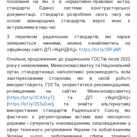
посилання на які є в нормативно-правових актах;
стандарти Єдиної системи конструкторської
документації; стандарти розроблені свого часу на
основі міжнародних стандартів, версії яких є
актуальними в наш час.
З переліком радянських стандартів, які наразі
залишаються чинними, можна ознайомитись на
офіційному сайті ДП «УкрНДНЦ»:
https://bit.ly/2RFyiMI
.
Оскільки, продовження дії радянських ГОСТів після 2022
року є неможливим, Мінекономрозвитку та Національний
орган стандартизації наполегливо рекомендують всім
заінтересованим сторонам, які в своїй роботі
використовують ГОСТи, скористатися рекомендаціями,
розміщеними на сайтах Мінекономрозвитку
(
https://bit.ly/2CA9zyT
) та ДП «УкрНДНЦ»
(
https://bit.ly/2S5uDae
), та знайти альтернативу
використанню стандартів Радянського Союзу, які
фактично є регуляторними актами вже неіснуючої
держави і суперечать нововведенням, запровадженим у
сфері технічного регулювання України та зобов’язанням
України щодо реформування сфери технічної