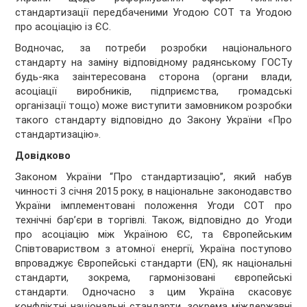
стандартизації передбаченими Угодою СОТ та Угодою
про асоціацію із ЄС.
Водночас, за потреби розробки національного
стандарту на заміну відповідному радянському ГОСТу
будь-яка заінтересована сторона (органи влади,
асоціації виробників, підприємства, громадські
організації тощо) може виступити замовником розробки
такого стандарту відповідно до Закону України «Про
стандартизацію».
Довідково
Законом України “Про стандартизацію”, який набув
чинності 3 січня 2015 року, в національне законодавство
України імплементовані положення Угоди СОТ про
технічні бар’єри в торгівлі. Також, відповідно до Угоди
про асоціацію між Україною ЄС, та Європейським
Співтовариством з атомної енергії, Україна поступово
впроваджує Європейські стандарти (EN), як національні
стандарти, зокрема, гармонізовані європейські
стандарти. Одночасно з цим Україна скасовує
конфліктні національні стандарти, зокрема міждержавні