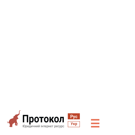
Рус
☰
Укр