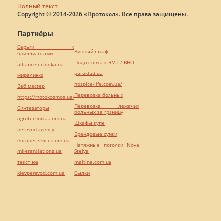
Полный текст
Copyright © 2014-2026 «Протокол». Все права защищены.
Партнёры
Серьги с
Винный шкаф
бриллиантами
Подготовка к НМТ / ВНО
alliancetechnika.ua
pereklad.ua
миралинкс
hospice-life.com.ua/
Веб мастер
Перевозка больных
https://motokosmos.ua/
Перевозка лежачих
Синтезаторы
больных за границу
agrotechnika.com.ua
Шкафы купе
perevod.agency
Брендовые сумки
europeservice.com.ua
Натяжные потолки Nova
mk-translations.ua
Stelya
текст юа
maltina.com.ua
kievperevod.com.ua
Cылки