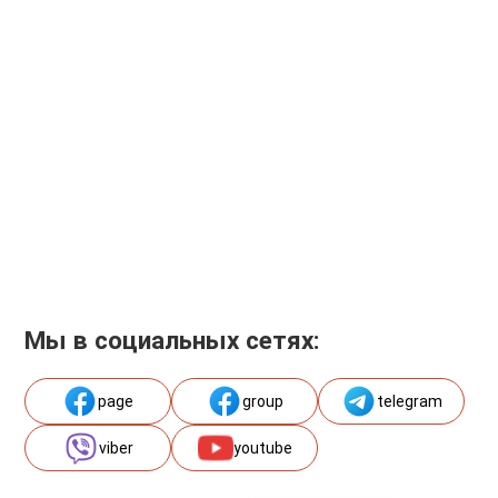
Мы в социальных сетях:
page
group
telegram
viber
youtube