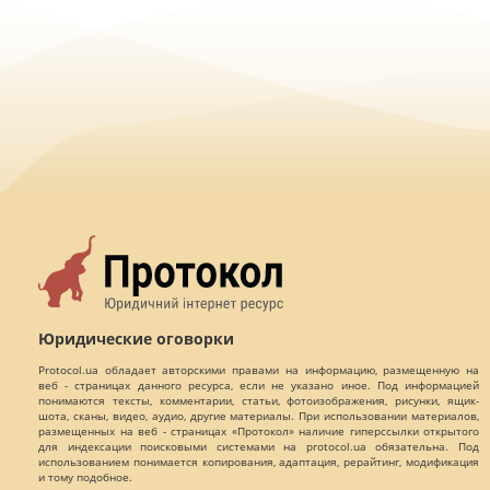
Юридические оговорки
Protocol.ua обладает авторскими правами на информацию, размещенную на
веб - страницах данного ресурса, если не указано иное. Под информацией
понимаются тексты, комментарии, статьи, фотоизображения, рисунки, ящик-
шота, сканы, видео, аудио, другие материалы. При использовании материалов,
размещенных на веб - страницах «Протокол» наличие гиперссылки открытого
для индексации поисковыми системами на protocol.ua обязательна. Под
использованием понимается копирования, адаптация, рерайтинг, модификация
и тому подобное.