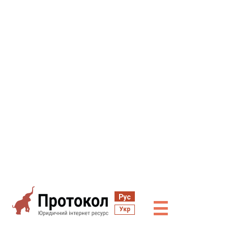
Рус
☰
Укр