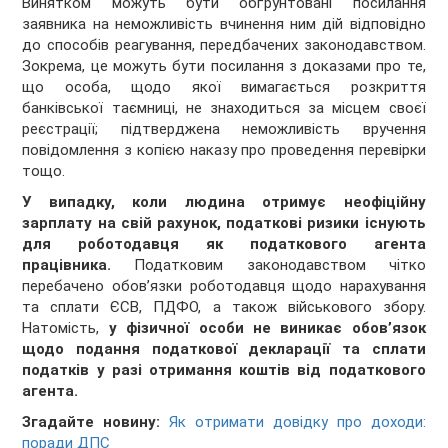
Винятком можуть бути обґрунтовані посилання
заявника на неможливість вчинення ним дій відповідно
до способів реагування, передбачених законодавством.
Зокрема, це можуть бути посилання з доказами про те,
що особа, щодо якої вимагається розкриття
банківської таємниці, не знаходиться за місцем своєї
реєстрації; підтверджена неможливість вручення
повідомлення з копією наказу про проведення перевірки
тощо.
У випадку, коли людина отримує неофіційну
зарплату на свій рахунок, податкові ризики існують
для роботодавця як податкового агента
працівника.
Податковим законодавством чітко
перебачено обов’язки роботодавця щодо нарахування
та сплати ЄСВ, ПДФО, а також військового збору.
Натомість,
у фізичної особи не виникає обов’язок
щодо подання податкової декларації та сплати
податків у разі отримання коштів від податкового
агента.
Згадайте новину:
Як отримати довідку про доходи:
поради ДПС