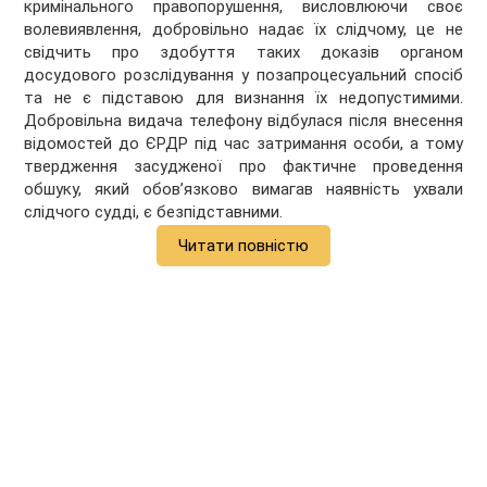
кримінального правопорушення, висловлюючи своє
волевиявлення, добровільно надає їх слідчому, це не
свідчить про здобуття таких доказів органом
досудового розслідування у позапроцесуальний спосіб
та не є підставою для визнання їх недопустимими.
Добровільна видача телефону відбулася після внесення
відомостей до ЄРДР під час затримання особи, а тому
твердження засудженої про фактичне проведення
обшуку, який обов’язково вимагав наявність ухвали
слідчого судді, є безпідставними.
Читати повністю