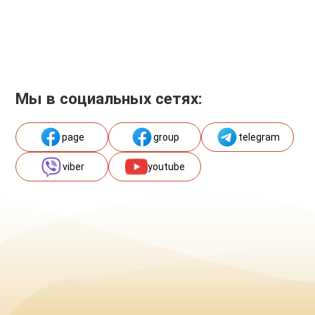
Мы в социальных сетях:
page
group
telegram
viber
youtube