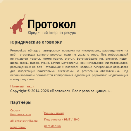
Юридические оговорки
Protocol.ua обладает авторскими правами на информацию, размещенную на
веб - страницах данного ресурса, если не указано иное. Под информацией
понимаются тексты, комментарии, статьи, фотоизображения, рисунки, ящик-
шота, сканы, видео, аудио, другие материалы. При использовании материалов,
размещенных на веб - страницах «Протокол» наличие гиперссылки открытого
для индексации поисковыми системами на protocol.ua обязательна. Под
использованием понимается копирования, адаптация, рерайтинг, модификация
и тому подобное.
Полный текст
Copyright © 2014-2026 «Протокол». Все права защищены.
Партнёры
Серьги с
Винный шкаф
бриллиантами
Подготовка к НМТ / ВНО
alliancetechnika.ua
pereklad.ua
миралинкс