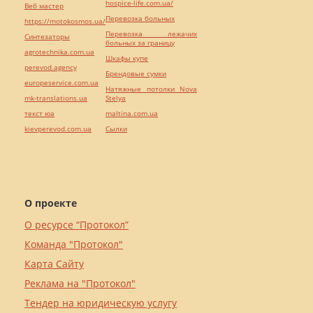
hospice-life.com.ua/
Веб мастер
Перевозка больных
https://motokosmos.ua/
Перевозка лежачих
Синтезаторы
больных за границу
agrotechnika.com.ua
Шкафы купе
perevod.agency
Брендовые сумки
europeservice.com.ua
Натяжные потолки Nova
mk-translations.ua
Stelya
текст юа
maltina.com.ua
kievperevod.com.ua
Cылки
О проекте
О ресурсе “Протокол”
Команда "Протокол"
Карта Сайту
Реклама на "Протокол"
Тендер на юридическую услугу