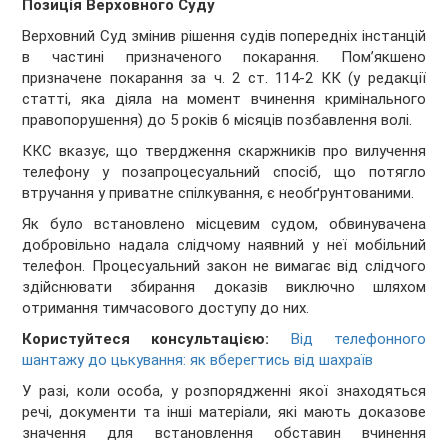
Позиція Верховного Суду
Верховний Суд змінив рішення судів попередніх інстанцій
в частині призначеного покарання. Пом’якшено
призначене покарання за ч. 2 ст. 114-2 КК (у редакції
статті, яка діяла на момент вчинення кримінального
правопорушення) до 5 років 6 місяців позбавлення волі.
ККС вказує, що твердження скаржників про вилучення
телефону у позапроцесуальний спосіб, що потягло
втручання у приватне спілкування, є необґрунтованими.
Як було встановлено місцевим судом, обвинувачена
добровільно надала слідчому наявний у неї мобільний
телефон. Процесуальний закон не вимагає від слідчого
здійснювати збирання доказів виключно шляхом
отримання тимчасового доступу до них.
Користуйтеся консультацією:
Від телефонного
шантажу до цькування: як вберегтись від шахраїв
У разі, коли особа, у розпорядженні якої знаходяться
речі, документи та інші матеріали, які мають доказове
значення для встановлення обставин вчинення