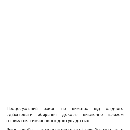
Процесуальний закон не вимагає від слідчого
здійснювати збирання доказів виключно шляхом
отримання тимчасового доступу до них.
Якщо особа, у розпорядженні якої перебувають речі,