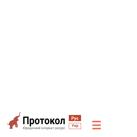
Рус
☰
Укр