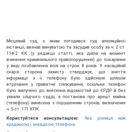
Місцевий суд, з яким погодився суд апеляційної
інстанції, визнав винуватою та засудив особу за ч. 2 ст.
114-2 КК (у редакції статті, яка діяла на момент
вчинення кримінального правопорушення) до покарання
у виді позбавлення волі на строк 8 років. У касаційній
скарзі сторона захисту стверджує, що зняття
інформації з її телефону було здійснене шляхом
втручання у приватне спілкування, оскільки телефон
було вилучено до внесення відомостей до ЄРДР й без
ухвали слідчого судді, а постанова про арешт майна
(телефону) винесена з порушенням строків, визначених
ч. 5 ст. 171 КПК.
Користуйтеся консультацією:
Яка різниця між
крадіжкою і знахідкою телефону