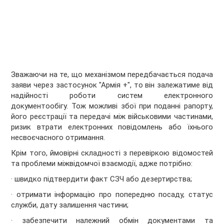
Зважаючи на те, що механізмом передбачається подача
заяви через застосунок "Армія +", то він залежатиме від
надійності роботи систем електронного
документообігу. Тож можливі збої при поданні рапорту,
його реєстрації та передачі між військовими частинами,
ризик втрати електронних повідомлень або їхнього
несвоєчасного отримання.
Крім того, ймовірні складності з перевіркою відомостей
та проблеми міжвідомчої взаємодії, адже потрібно:
· швидко підтвердити факт СЗЧ або дезертирства;
· отримати інформацію про попередню посаду, статус
служби, дату залишення частини;
· забезпечити належний обмін документами та