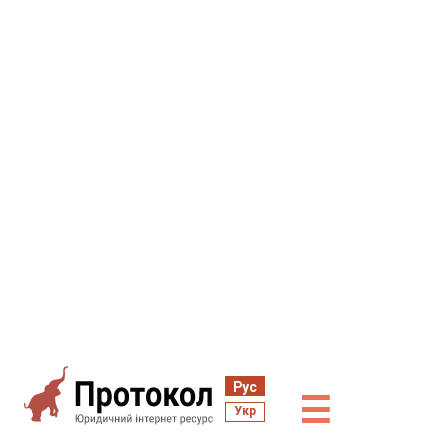
Рус
☰
Укр