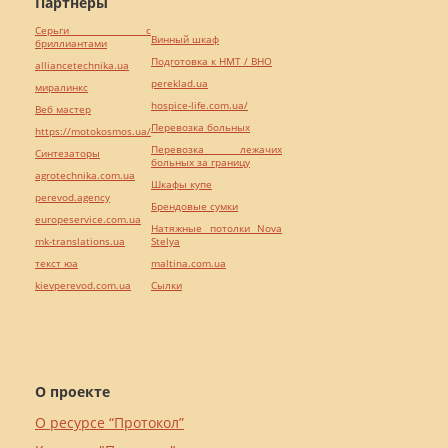
Партнёры
Серьги с
Винный шкаф
бриллиантами
Подготовка к НМТ / ВНО
alliancetechnika.ua
pereklad.ua
миралинкс
hospice-life.com.ua/
Веб мастер
Перевозка больных
https://motokosmos.ua/
Перевозка лежачих
Синтезаторы
больных за границу
agrotechnika.com.ua
Шкафы купе
perevod.agency
Брендовые сумки
europeservice.com.ua
Натяжные потолки Nova
mk-translations.ua
Stelya
текст юа
maltina.com.ua
kievperevod.com.ua
Cылки
О проекте
О ресурсе “Протокол”