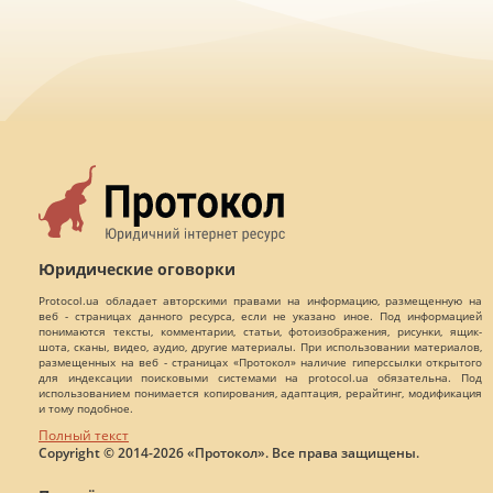
Юридические оговорки
Protocol.ua обладает авторскими правами на информацию, размещенную на
веб - страницах данного ресурса, если не указано иное. Под информацией
понимаются тексты, комментарии, статьи, фотоизображения, рисунки, ящик-
шота, сканы, видео, аудио, другие материалы. При использовании материалов,
размещенных на веб - страницах «Протокол» наличие гиперссылки открытого
для индексации поисковыми системами на protocol.ua обязательна. Под
использованием понимается копирования, адаптация, рерайтинг, модификация
и тому подобное.
Полный текст
Copyright © 2014-2026 «Протокол». Все права защищены.