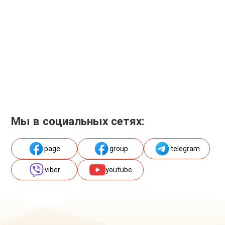
Мы в социальных сетях:
page
group
telegram
viber
youtube