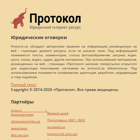
Юридические оговорки
Protocol.ua обладает авторскими правами на информацию, размещенную на
веб - страницах данного ресурса, если не указано иное. Под информацией
понимаются тексты, комментарии, статьи, фотоизображения, рисунки, ящик-
шота, сканы, видео, аудио, другие материалы. При использовании материалов,
размещенных на веб - страницах «Протокол» наличие гиперссылки открытого
для индексации поисковыми системами на protocol.ua обязательна. Под
использованием понимается копирования, адаптация, рерайтинг, модификация
и тому подобное.
Полный текст
Copyright © 2014-2026 «Протокол». Все права защищены.
Партнёры
Серьги с
Винный шкаф
бриллиантами
Подготовка к НМТ / ВНО
alliancetechnika.ua
pereklad.ua
миралинкс
hospice-life.com.ua/
Веб мастер