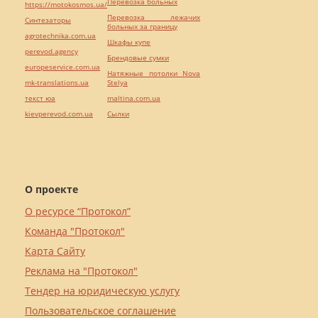
Перевозка больных
https://motokosmos.ua/
Перевозка лежачих
Синтезаторы
больных за границу
agrotechnika.com.ua
Шкафы купе
perevod.agency
Брендовые сумки
europeservice.com.ua
Натяжные потолки Nova
mk-translations.ua
Stelya
текст юа
maltina.com.ua
kievperevod.com.ua
Cылки
О проекте
О ресурсе “Протокол”
Команда "Протокол"
Карта Сайту
Реклама на "Протокол"
Тендер на юридическую услугу
Пользовательское соглашение