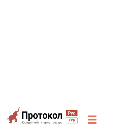
Рус
☰
Укр