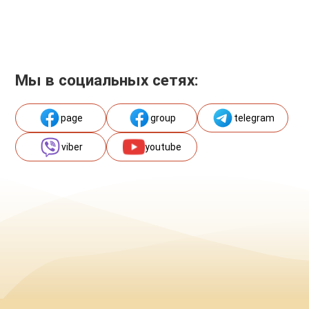
Мы в социальных сетях:
page
group
telegram
viber
youtube