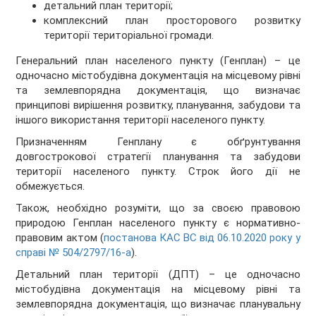
детальний план території;
комплексний план просторового розвитку
території територіальної громади.
Генеральний план населеного пункту (Генплан) – це
одночасно містобудівна документація на місцевому рівні
та землевпорядна документація, що визначає
принципові вирішення розвитку, планування, забудови та
іншого використання території населеного пункту.
Призначенням Генплану є обґрунтування
довгострокової стратегії планування та забудови
території населеного пункту. Строк його дії не
обмежується.
Також, необхідно розуміти, що за своєю правовою
природою Генплан населеного пункту є нормативно-
правовим актом (
постанова КАС ВС від 06.10.2020 року у
справі № 504/2797/16-а
).
Детальний план території (ДПТ) – це одночасно
містобудівна документація на місцевому рівні та
землевпорядна документація, що визначає планувальну