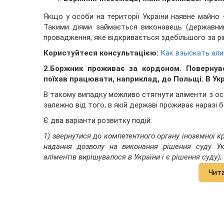
Якщо у особи на території України наявне майно 
Такими діями займається виконавець (державни
провадження, яке відкривається здебільшого за р
Користуйтеся консультацією:
Как взыскать ал
2.Боржник проживає за кордоном. Повернувс
поїхав працювати, наприклад, до Польщі. В Укр
В такому випадку можливо стягнути аліменти з осо
залежно від того, в якій державі проживає наразі 
Є два варіанти розвитку подій:
1) звернутися до компетентного органу іноземної к
надання дозволу на виконання рішення суду Ук
аліментів вирішувалося в України і є рішення суду);
Чит