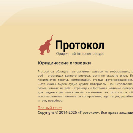
Юридические оговорки
Protocol.ua обладает авторскими правами на информацию,
веб - страницах данного ресурса, если не указано иное. 
понимаются тексты, комментарии, статьи, фотоизображения,
шота, сканы, видео, аудио, другие материалы. При использов
размещенных на веб - страницах «Протокол» наличие гиперс
для индексации поисковыми системами на protocol.ua об
использованием понимается копирования, адаптация, рерайти
и тому подобное.
Полный текст
Copyright © 2014-2026 «Протокол». Все права защищ