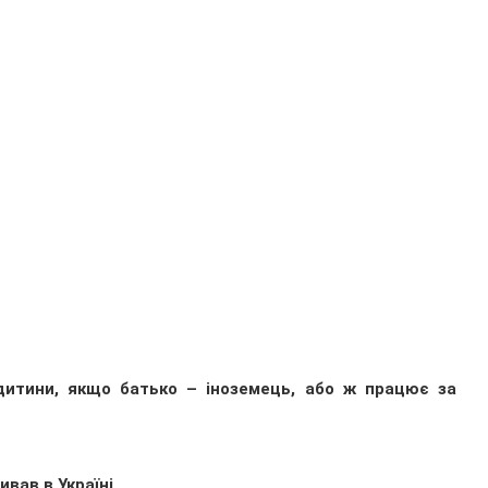
дитини, якщо батько – іноземець, або ж працює за
вав в Україні.