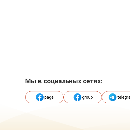
Мы в социальных сетях:
page
group
telegr