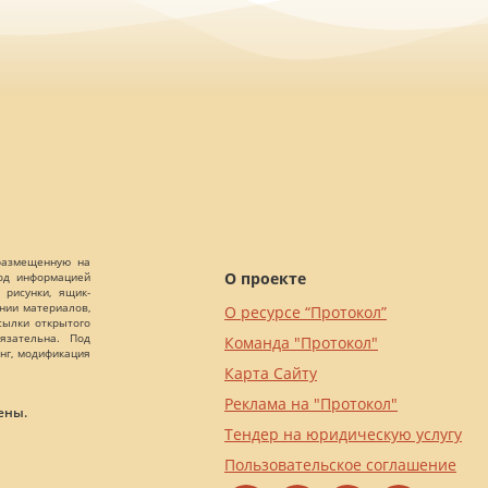
 размещенную на
О проекте
Под информацией
 рисунки, ящик-
ании материалов,
О ресурсе “Протокол”
сылки открытого
язательна. Под
Команда "Протокол"
нг, модификация
Карта Сайту
Реклама на "Протокол"
ены.
Тендер на юридическую услугу
Пользовательское соглашение