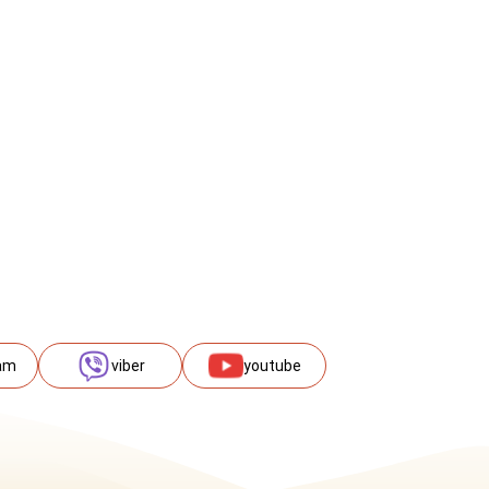
am
viber
youtube