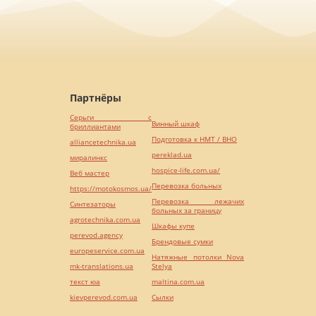
Партнёры
Серьги с
Винный шкаф
бриллиантами
Подготовка к НМТ / ВНО
alliancetechnika.ua
pereklad.ua
миралинкс
hospice-life.com.ua/
Веб мастер
Перевозка больных
https://motokosmos.ua/
Перевозка лежачих
Синтезаторы
больных за границу
agrotechnika.com.ua
Шкафы купе
perevod.agency
Брендовые сумки
europeservice.com.ua
Натяжные потолки Nova
mk-translations.ua
Stelya
текст юа
maltina.com.ua
kievperevod.com.ua
Cылки