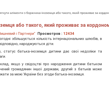
тягнути аліменти з боржника-іноземця або такого, який проживає за кордо
оземця або такого, який проживає за кордоно
ишневий і Партнери"
Просмотров :
12434
огодні збільшується кількість інтернаціональних шлюбів, в
 відповідно, народжуються діти.
, статус батька-іноземця дитини дає свої недоліки та
аги.
клад, якщо у свідоцтві про народження дитини батьком
чений громадянин іншої держави, другий з батьків може
жати за межі України без згоди батька-іноземця.