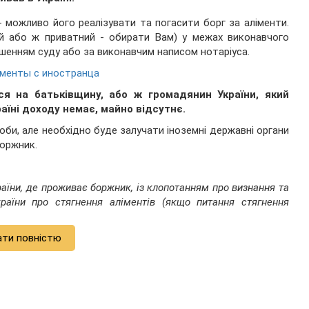
- можливо його реалізувати та погасити борг за аліменти.
й або ж приватний - обирати Вам) у межах виконавчого
ішенням суду або за виконавчим написом нотаріуса.
именты с иностранца
я на батьківщину, або ж громадянин України, який
аїні доходу немає, майно відсутнє.
би, але необхідно буде залучати іноземні державні органи
боржник.
раїни, де проживає боржник, із клопотанням про визнання та
раїни про стягнення аліментів (якщо питання стягнення
ати повністю