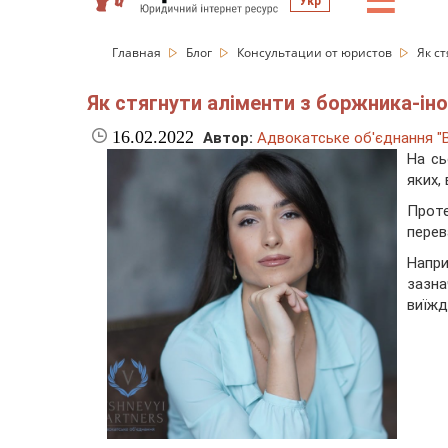
☰
Укр
Главная
Блог
Консультации от юристов
Як с
Як стягнути аліменти з боржника-ін
16.02.2022
Автор:
Адвокатське об'єднання "В
На сь
яких,
Проте
перев
Напри
зазна
виїжд