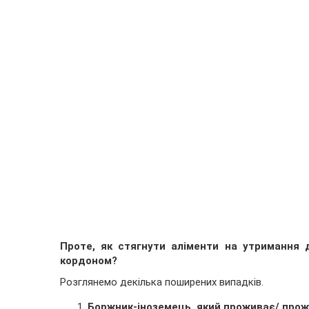
Проте, як стягнути аліменти на утримання 
кордоном?
Розглянемо декілька поширених випадків.
Боржник-іноземець, який проживає/ прожи