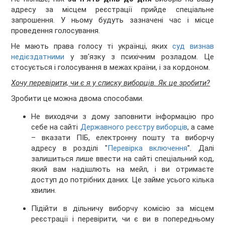
адресу за місцем реєстрації прийде спеціальне
запрошення. У ньому будуть зазначені час і місце
проведення голосування.
Не мають права голосу ті українці, яких
суд визнав
недієздатними
у зв'язку з психічним розладом. Це
стосується і голосування в межах країни, і за кордоном.
Хочу перевірити, чи є я у списку виборців. Як це зробити?
Зробити це можна двома способами.
Не виходячи з дому заповнити інформацію про
себе на сайті
Державного реєстру виборців
, а саме
– вказати ПІБ, електронну пошту та виборчу
адресу в розділі "
Перевірка включення
". Далі
залишиться лише ввести на сайті спеціальний код,
який вам надішлють на мейл, і ви отримаєте
доступ до потрібних даних. Це займе усього кілька
хвилин.
Підійти в дільничу виборчу комісію за місцем
реєстрації і перевірити, чи є ви в попередньому