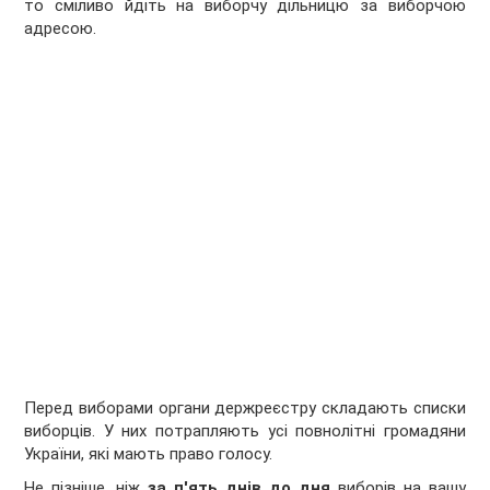
то сміливо йдіть на виборчу дільницю за виборчою
адресою.
Перед виборами органи держреєстру складають списки
виборців. У них потрапляють усі повнолітні громадяни
України, які мають право голосу.
Не пізніше, ніж
за п'ять днів до дня
виборів на вашу