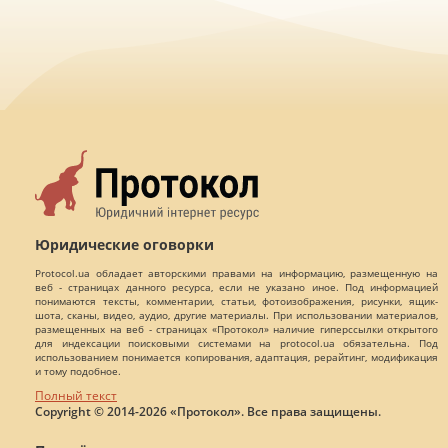
Юридические оговорки
Protocol.ua обладает авторскими правами на информацию, размещенную на
веб - страницах данного ресурса, если не указано иное. Под информацией
понимаются тексты, комментарии, статьи, фотоизображения, рисунки, ящик-
шота, сканы, видео, аудио, другие материалы. При использовании материалов,
размещенных на веб - страницах «Протокол» наличие гиперссылки открытого
для индексации поисковыми системами на protocol.ua обязательна. Под
использованием понимается копирования, адаптация, рерайтинг, модификация
и тому подобное.
Полный текст
Copyright © 2014-2026 «Протокол». Все права защищены.