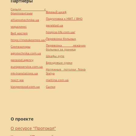
Партнёры
Серьги с
Винный шкаф
бриллиантами
Подготовка к НМТ / ВНО
alliancetechnika.ua
pereklad.ua
миралинкс
hospice-life.com.ua/
Веб мастер
Перевозка больных
https://motokosmos.ua/
Перевозка лежачих
Синтезаторы
больных за границу
agrotechnika.com.ua
Шкафы купе
perevod.agency
Брендовые сумки
europeservice.com.ua
Натяжные потолки Nova
mk-translations.ua
Stelya
текст юа
maltina.com.ua
kievperevod.com.ua
Cылки
О проекте
О ресурсе “Протокол”