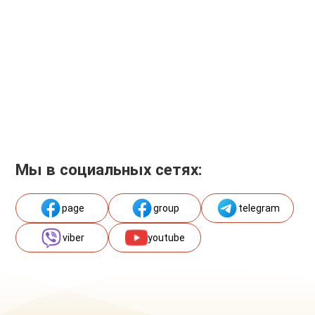
Мы в социальных сетях:
page
group
telegram
viber
youtube