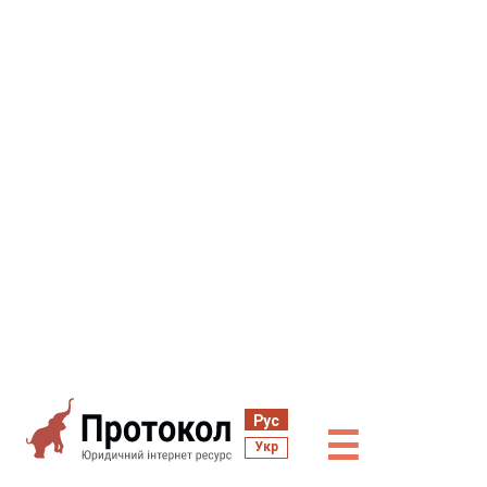
Рус
☰
Укр