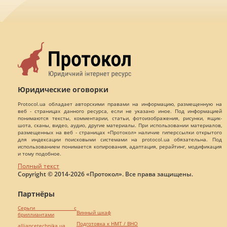
Юридические оговорки
Protocol.ua обладает авторскими правами на информацию, размещенную на
веб - страницах данного ресурса, если не указано иное. Под информацией
понимаются тексты, комментарии, статьи, фотоизображения, рисунки, ящик-
шота, сканы, видео, аудио, другие материалы. При использовании материалов,
размещенных на веб - страницах «Протокол» наличие гиперссылки открытого
для индексации поисковыми системами на protocol.ua обязательна. Под
использованием понимается копирования, адаптация, рерайтинг, модификация
и тому подобное.
Полный текст
Copyright © 2014-2026 «Протокол». Все права защищены.
Партнёры
Серьги с
Винный шкаф
бриллиантами
Подготовка к НМТ / ВНО
alliancetechnika.ua