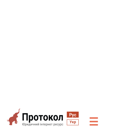
Рус
☰
Укр