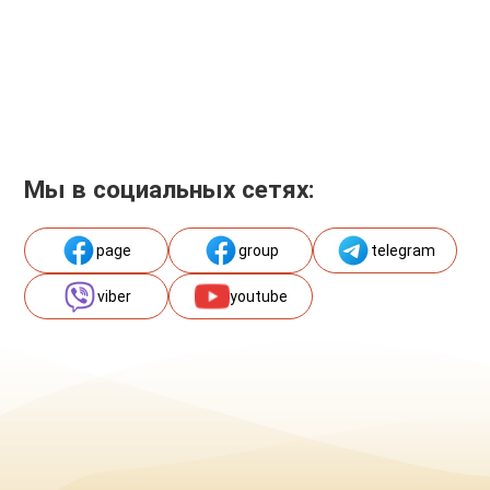
Мы в социальных сетях:
page
group
telegram
viber
youtube