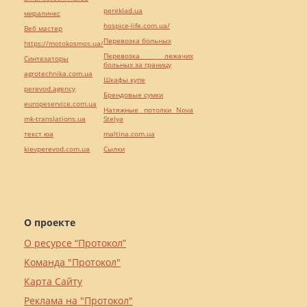
pereklad.ua
миралинкс
hospice-life.com.ua/
Веб мастер
Перевозка больных
https://motokosmos.ua/
Перевозка лежачих
Синтезаторы
больных за границу
agrotechnika.com.ua
Шкафы купе
perevod.agency
Брендовые сумки
europeservice.com.ua
Натяжные потолки Nova
mk-translations.ua
Stelya
текст юа
maltina.com.ua
kievperevod.com.ua
Cылки
О проекте
О ресурсе “Протокол”
Команда "Протокол"
Карта Сайту
Реклама на "Протокол"