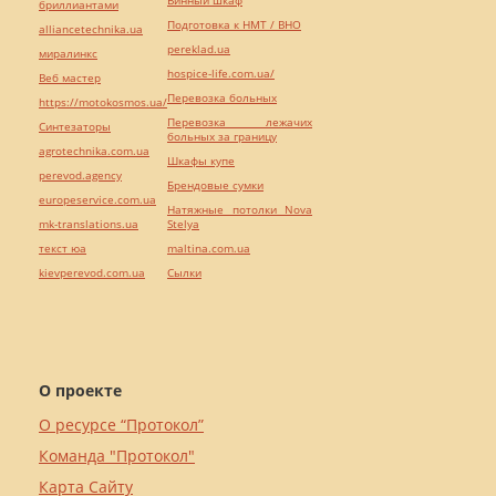
бриллиантами
Подготовка к НМТ / ВНО
alliancetechnika.ua
pereklad.ua
миралинкс
hospice-life.com.ua/
Веб мастер
Перевозка больных
https://motokosmos.ua/
Перевозка лежачих
Синтезаторы
больных за границу
agrotechnika.com.ua
Шкафы купе
perevod.agency
Брендовые сумки
europeservice.com.ua
Натяжные потолки Nova
mk-translations.ua
Stelya
текст юа
maltina.com.ua
kievperevod.com.ua
Cылки
О проекте
О ресурсе “Протокол”
Команда "Протокол"
Карта Сайту