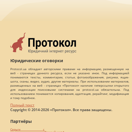
Юридические оговорки
Protocol.ua обладает авторскими правами на информацию, размещенную на
веб - страницах данного ресурса, если не указано иное. Под информацией
понимаются тексты, комментарии, статьи, фотоизображения, рисунки, ящик-
шота, сканы, видео, аудио, другие материалы. При использовании материалов,
размещенных на веб - страницах «Протокол» наличие гиперссылки открытого
для индексации поисковыми системами на protocol.ua обязательна. Под
использованием понимается копирования, адаптация, рерайтинг, модификация
и тому подобное.
Полный текст
Copyright © 2014-2026 «Протокол». Все права защищены.
Партнёры
Серьги с
Винный шкаф