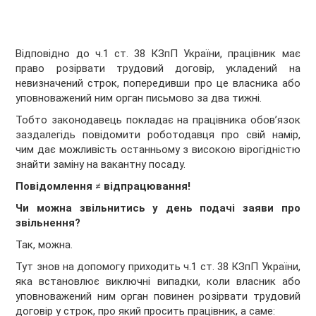
Відповідно до ч.1 ст. 38 КЗпП України, працівник має
право розірвати трудовий договір, укладений на
невизначений строк, попередивши про це власника або
уповноважений ним орган письмово за два тижні.
Тобто законодавець покладає на працівника обов’язок
заздалегідь повідомити роботодавця про свій намір,
чим дає можливість останньому з високою вірогідністю
знайти заміну на вакантну посаду.
Повідомлення
≠
відпрацювання!
Чи можна звільнитись у день подачі заяви про
звільнення?
Так, можна.
Тут знов на допомогу приходить ч.1 ст. 38 КЗпП України,
яка встановлює виключні випадки, коли власник або
уповноважений ним орган повинен розірвати трудовий
договір у строк, про який просить працівник, а саме: