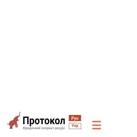
Рус
☰
Укр