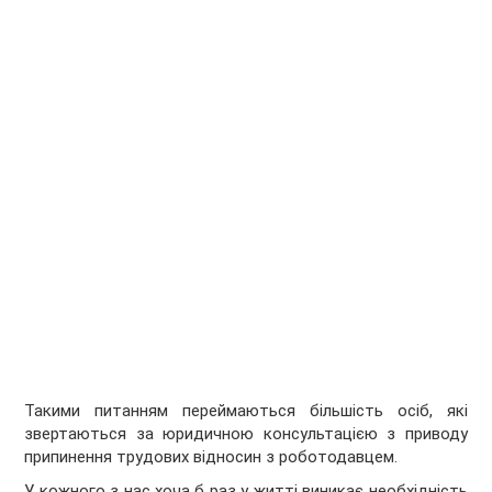
Такими питанням переймаються більшість осіб, які
звертаються за юридичною консультацією з приводу
припинення трудових відносин з роботодавцем.
У кожного з нас хоча б раз у житті виникає необхідність