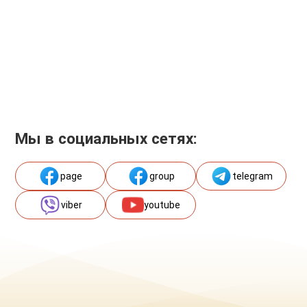
Мы в социальных сетях:
page
group
telegram
viber
youtube