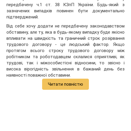
передбачену ч.1 ст. 38 КЗпП України. Будь-який з
зазначених випадків повинен бути документально
підтверджений.
Від себе хочу додати не передбачену законодавством
обставину, але ту, яка в будь-якому випадку буде якісно
впливати на швидкість та граничний строк розірвання
трудового договору - це людський фактор. Якщо
протягом всього строку трудового договору між
робітником та роботодавцем склалися сприятливі, як
трудові, так і міжособистісні відносини, то звісно і
висока вірогідність звільнення в бажаний день без
наявності поважної обставини.
Читати повністю