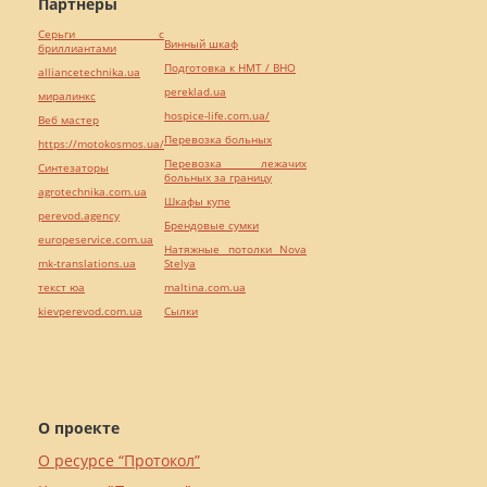
Партнёры
Серьги с
Винный шкаф
бриллиантами
Подготовка к НМТ / ВНО
alliancetechnika.ua
pereklad.ua
миралинкс
hospice-life.com.ua/
Веб мастер
Перевозка больных
https://motokosmos.ua/
Перевозка лежачих
Синтезаторы
больных за границу
agrotechnika.com.ua
Шкафы купе
perevod.agency
Брендовые сумки
europeservice.com.ua
Натяжные потолки Nova
mk-translations.ua
Stelya
текст юа
maltina.com.ua
kievperevod.com.ua
Cылки
О проекте
О ресурсе “Протокол”