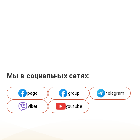
Мы в социальных сетях:
page
group
telegram
viber
youtube