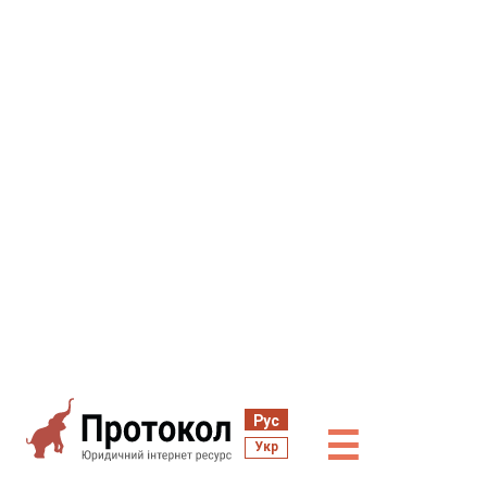
Рус
☰
Укр