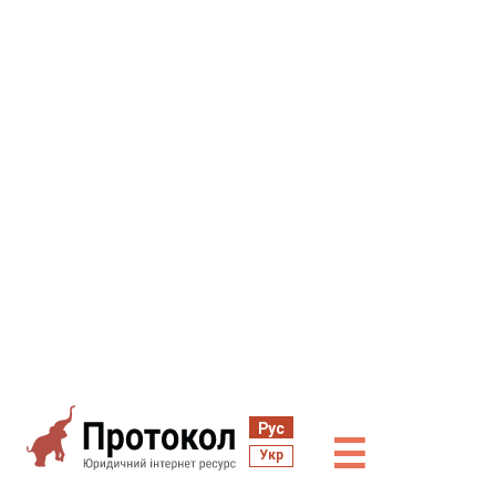
Рус
☰
Укр