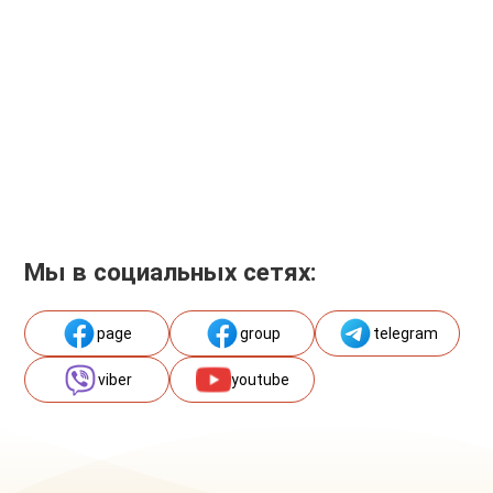
Мы в социальных сетях:
page
group
telegram
viber
youtube