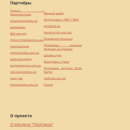
Партнёры
Серьги с
Винный шкаф
бриллиантами
Подготовка к НМТ / ВНО
alliancetechnika.ua
pereklad.ua
миралинкс
hospice-life.com.ua/
Веб мастер
Перевозка больных
https://motokosmos.ua/
Перевозка лежачих
Синтезаторы
больных за границу
agrotechnika.com.ua
Шкафы купе
perevod.agency
Брендовые сумки
europeservice.com.ua
Натяжные потолки Nova
mk-translations.ua
Stelya
текст юа
maltina.com.ua
kievperevod.com.ua
Cылки
О проекте
О ресурсе “Протокол”