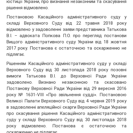
юстиції України, про визнання незаконним та скасування
рішення відмовлено.
Постановою Касаційного адміністративного суду у
складі Верховного Суду від 22 травня 2018 року
відмовлено у задоволенні заяви представника Татькова
В.І. – адвоката Попкова П.О. про перегляд постанови
Вищого адміністративного суду України від 18 жовтня
2017 року. Постанова є остаточною та оскарженню не
підлягає.
Рішенням Касаційного адміністративного суду у складі
Верховного Суду від 30 листопада 2018 року позовні
вимоги Татькова В.І. до Верховної Ради України
задоволено. Визнано незаконною та скасовано
Постанову Верховної Ради України від 29 вересня 2016
року № 1631-VIII «Про звільнення судді». Постановою
Великої Палати Верховного Суду від 4 червня 2019 року
в задоволенні апеляційної скарги Верховної Ради України
про скасування рішення Касаційного адміністративного
суду у складі Верховного Суду від 30 листопада 2018
року відмовлено. Постанова є остаточною та
оскарженню не підлягає.