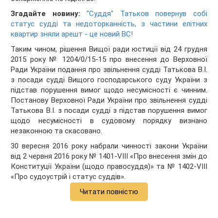
Згадайте новину:
"Суддя" Татьков повернув собі
статус судді та недоторканність, з частини елітних
квартир зняли арешт - це новий ВС!
Таким чином, рішення Вищої ради юстиції від 24 грудня
2015 року № 1204/0/15-15 про внесення до Верховної
Ради України подання про звільнення судді Татькова В.І.
з посади судді Вищого господарського суду України з
підстав порушення вимог щодо несумісності є чинним.
Постанову Верховної Ради України про звільнення судді
Татькова В.І. з посади судді з підстав порушення вимог
щодо несумісності в судовому порядку визнано
незаконною та скасовано.
30 вересня 2016 року набрали чинності закони України
від 2 червня 2016 року № 1401-VIII «Про внесення змін до
Конституції України (щодо правосуддя)» та № 1402-VIII
«Про судоустрій і статус суддів».
Читати повністю