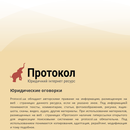
Юридические оговорки
Protocol.ua обладает авторскими правами на информацию, размещенную на
веб - страницах данного ресурса, если не указано иное. Под информацией
понимаются тексты, комментарии, статьи, фотоизображения, рисунки, ящик-
шота, сканы, видео, аудио, другие материалы. При использовании материалов,
размещенных на веб - страницах «Протокол» наличие гиперссылки открытого
для индексации поисковыми системами на protocol.ua обязательна. Под
использованием понимается копирования, адаптация, рерайтинг, модификация
и тому подобное.