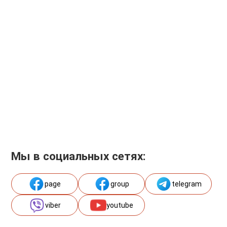
Мы в социальных сетях:
page
group
telegram
viber
youtube