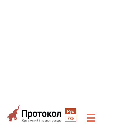
Рус
☰
Укр