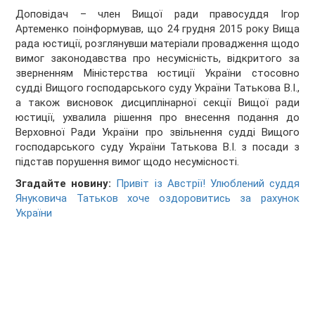
Доповідач – член Вищої ради правосуддя Ігор
Артеменко поінформував, що 24 грудня 2015 року Вища
рада юстиції, розглянувши матеріали провадження щодо
вимог законодавства про несумісність, відкритого за
зверненням Міністерства юстиції України стосовно
судді Вищого господарського суду України Татькова В.І.,
а також висновок дисциплінарної секції Вищої ради
юстиції, ухвалила рішення про внесення подання до
Верховної Ради України про звільнення судді Вищого
господарського суду України Татькова В.І. з посади з
підстав порушення вимог щодо несумісності.
Згадайте новину:
Привіт із Австрії! Улюблений суддя
Януковича Татьков хоче оздоровитись за рахунок
України