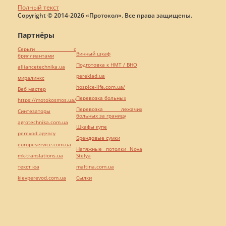
Полный текст
Copyright © 2014-2026 «Протокол». Все права защищены.
Партнёры
Серьги с
Винный шкаф
бриллиантами
Подготовка к НМТ / ВНО
alliancetechnika.ua
pereklad.ua
миралинкс
hospice-life.com.ua/
Веб мастер
Перевозка больных
https://motokosmos.ua/
Перевозка лежачих
Синтезаторы
больных за границу
agrotechnika.com.ua
Шкафы купе
perevod.agency
Брендовые сумки
europeservice.com.ua
Натяжные потолки Nova
mk-translations.ua
Stelya
текст юа
maltina.com.ua
kievperevod.com.ua
Cылки