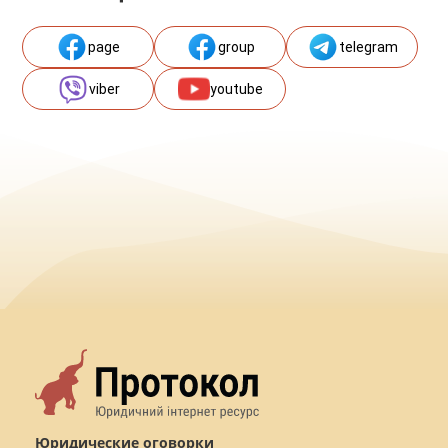
page
group
telegram
viber
youtube
Юридические оговорки