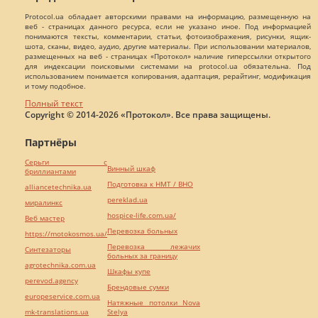
Protocol.ua обладает авторскими правами на информацию, размещенную на
веб - страницах данного ресурса, если не указано иное. Под информацией
понимаются тексты, комментарии, статьи, фотоизображения, рисунки, ящик-
шота, сканы, видео, аудио, другие материалы. При использовании материалов,
размещенных на веб - страницах «Протокол» наличие гиперссылки открытого
для индексации поисковыми системами на protocol.ua обязательна. Под
использованием понимается копирования, адаптация, рерайтинг, модификация
и тому подобное.
Полный текст
Copyright © 2014-2026 «Протокол». Все права защищены.
Партнёры
Серьги с
Винный шкаф
бриллиантами
Подготовка к НМТ / ВНО
alliancetechnika.ua
pereklad.ua
миралинкс
hospice-life.com.ua/
Веб мастер
Перевозка больных
https://motokosmos.ua/
Перевозка лежачих
Синтезаторы
больных за границу
agrotechnika.com.ua
Шкафы купе
perevod.agency
Брендовые сумки
europeservice.com.ua
Натяжные потолки Nova
mk-translations.ua
Stelya