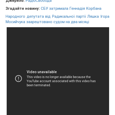
Джерело:
РадіоСвобода
Згадайте новину:
СБУ затримала Геннадія Корбана
Народного депутата від Радикальної партії Ляшка Ігора
Мосийчука заарештовано судом на два місяці