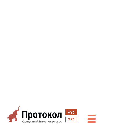
Рус
☰
Укр