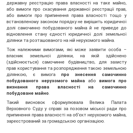
державну реєстрацію права власності на таке майно,
або вимоги про скасування державної реєстрації прав,
або вимоги про припинення права власності тощо у
встановленому законом порядку не вирішить юридичної
долі самочинно побудованого майна й не приведе до
відновлення стану єдності юридичної долі земельної
ділянки та розташованого на ній нерухомого майна.
Тож належними вимогами, які може заявити особа –
власник земельної ділянки, на якій здійснено
(здійснюється) самочинне будівництво, для захисту
прав користування та розпорядження такою земельною
ділянкою, є вимога
про знесення самочинно
побудованого нерухомого майна
або
вимога про
визнання права власності на самочинно
побудоване майно
.
Такий висновок сформулювала Велика Палата
Верховного Суду у справі за позовом міської ради про
припинення права власності на об’єкт нерухомого майна,
зареєстрований за громадською організацією.