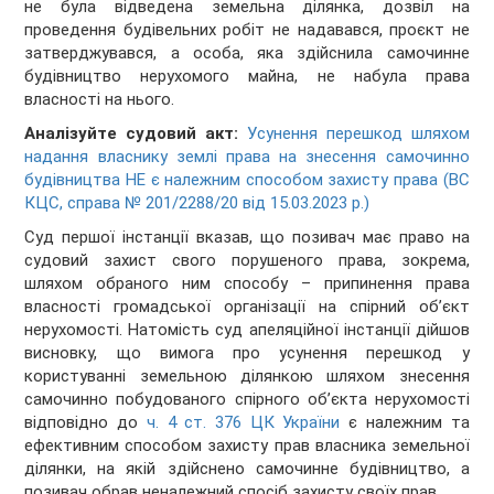
не була відведена земельна ділянка, дозвіл на
проведення будівельних робіт не надавався, проєкт не
затверджувався, а особа, яка здійснила самочинне
будівництво нерухомого майна, не набула права
власності на нього.
Аналізуйте судовий акт:
Усунення перешкод шляхом
надання власнику землі права на знесення самочинно
будівництва НЕ є належним способом захисту права (ВС
КЦС, справа № 201/2288/20 від 15.03.2023 р.)
Суд першої інстанції вказав, що позивач має право на
судовий захист свого порушеного права, зокрема,
шляхом обраного ним способу – припинення права
власності громадської організації на спірний об’єкт
нерухомості. Натомість суд апеляційної інстанції дійшов
висновку, що вимога про усунення перешкод у
користуванні земельною ділянкою шляхом знесення
самочинно побудованого спірного об’єкта нерухомості
відповідно до
ч. 4 ст. 376 ЦК України
є належним та
ефективним способом захисту прав власника земельної
ділянки, на якій здійснено самочинне будівництво, а
позивач обрав неналежний спосіб захисту своїх прав.