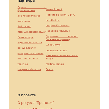
Партнёры
Серьги с
Винный шкаф
бриллиантами
Подготовка к НМТ / ВНО
alliancetechnika.ua
pereklad.ua
миралинкс
hospice-life.com.ua/
Веб мастер
Перевозка больных
https://motokosmos.ua/
Перевозка лежачих
Синтезаторы
больных за границу
agrotechnika.com.ua
Шкафы купе
perevod.agency
Брендовые сумки
europeservice.com.ua
Натяжные потолки Nova
mk-translations.ua
Stelya
текст юа
maltina.com.ua
kievperevod.com.ua
Cылки
О проекте
О ресурсе “Протокол”