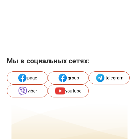
Мы в социальных сетях:
page
group
telegram
viber
youtube