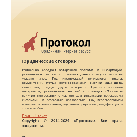
Юридические оговорки
Protocol.ua обладает авторскими правами на информацию,
размещенную на веб - страницах данного ресурса, если не
указано иное. Под информацией понимаются тексты,
комментарии, статьи, фотоизображения, рисунки, ящик-шота,
сканы, видео, аудио, другие материалы. При использовании
материалов, размещенных на веб - страницах «Протокол»
наличие гиперссылки открытого для индексации поисковыми
системами на protocol.ua обязательна. Под использованием
понимается копирования, адаптация, рерайтинг, модификация и
тому подобное.
Полный текст
Copyright © 2014-2026 «Протокол». Все права
защищены.