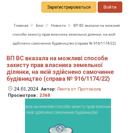
Зарегистрироваться
Войти
Главная
Блог
Новости
ВП ВС вказала на можливі
способи захисту прав власника земельної ділянки, на якій
здійснено самочинне будівництво (справа № 916/1174/22)
ВП ВС вказала на можливі способи
захисту прав власника земельної
ділянки, на якій здійснено самочинне
будівництво (справа № 916/1174/22)
24.01.2024
Автор:
Лента от Протокола
Просмотров :
2368