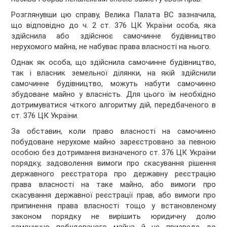
Розглянувши цю справу, Велика Палата ВС зазначила,
що відповідно до ч. 2 ст. 376 ЦК України особа, яка
здійснила або здійснює самочинне будівництво
нерухомого майна, не набуває права власності на нього.
Однак як особа, що здійснила самочинне будівництво,
так і власник земельної ділянки, на якій здійснили
самочинне будівництво, можуть набути самочинно
збудоване майно у власність. Для цього їм необхідно
дотримуватися чіткого алгоритму дій, передбаченого в
ст. 376 ЦК України.
За обставин, коли право власності на самочинно
побудоване нерухоме майно зареєстровано за певною
особою без дотримання визначеного ст. 376 ЦК України
порядку, задоволення вимоги про скасування рішення
державного реєстратора про державну реєстрацію
права власності на таке майно, або вимоги про
скасування державної реєстрації прав, або вимоги про
припинення права власності тощо у встановленому
законом порядку не вирішить юридичну долю