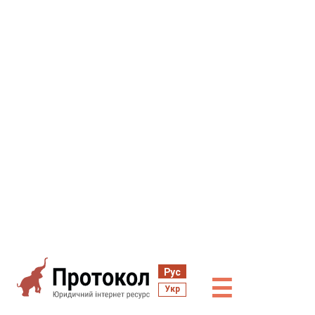
Рус
☰
Укр