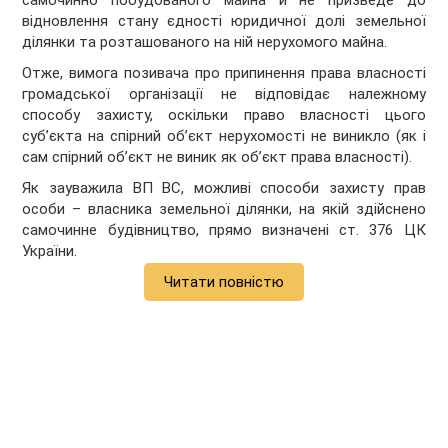
самочинно побудованого майна й не призведе до
відновлення стану єдності юридичної долі земельної
ділянки та розташованого на ній нерухомого майна.
Отже, вимога позивача про припинення права власності
громадської організації не відповідає належному
способу захисту, оскільки право власності цього
суб’єкта на спірний об’єкт нерухомості не виникло (як і
сам спірний об’єкт не виник як об’єкт права власності).
Як зауважила ВП ВС, можливі способи захисту прав
особи – власника земельної ділянки, на якій здійснено
самочинне будівництво, прямо визначені ст. 376 ЦК
України.
Читати повністю