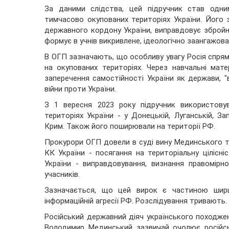
За даними слідства, цей підручник став одним
тимчасово окупованих територіях України. Його з
державного кордону України, виправдовує збройну
формує в учнів викривлене, ідеологічно заангажован
В ОГП зазначають, що особливу увагу Росія спрямо
на окупованих територіях. Через навчальні мате
заперечення самостійності України як держави, "
війни проти України.
З 1 вересня 2023 року підручник використову
територіях України - у Донецькій, Луганській, За
Крим. Також його поширювали на території РФ.
Прокурори ОГП довели в суді вину Мединського та 
КК України - посягання на територіальну цілісні
України - виправдовування, визнання правомірно
учасників.
Зазначається, що цей вирок є частиною ширшо
інформаційній агресії РФ. Розслідування тривають.
Російський державний діяч українського походжен
Володимир Мединський зазвичай очолює російсь