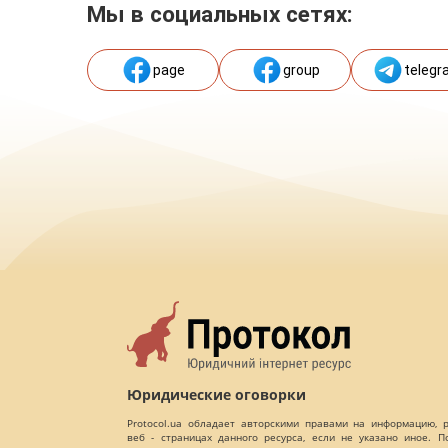
Мы в социальных сетях:
page
group
telegr
Юридические оговорки
Protocol.ua обладает авторскими правами на информацию,
веб - страницах данного ресурса, если не указано иное. 