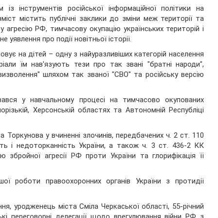
 із інструментів російської інформаційної політики на
міст містить публічні заклики до зміни меж території та
 агресію РФ, тимчасову окупацію українських територій і
е уявлення про події новітньої історії.
вує на дітей – одну з найуразливіших категорій населення
ріали їм нав'язують тези про так звані "братні народи",
визволення" шляхом так званої "СВО" та російську версію
вався у навчальному процесі на тимчасово окупованих
порізькій, Херсонській областях та Автономній Республіці
Торкунова у вчиненні злочинів, передбачених ч. 2 ст. 110
сть і недоторканність України, а також ч. 3 ст. 436-2 КК
ю збройної агресії РФ проти України та глорифікація її
ї роботи правоохоронних органів України з протидії
ня, уродженець міста Сміла Черкаської області, 55-річний
кі переговорні делегації щодо врегулювання війни РФ з