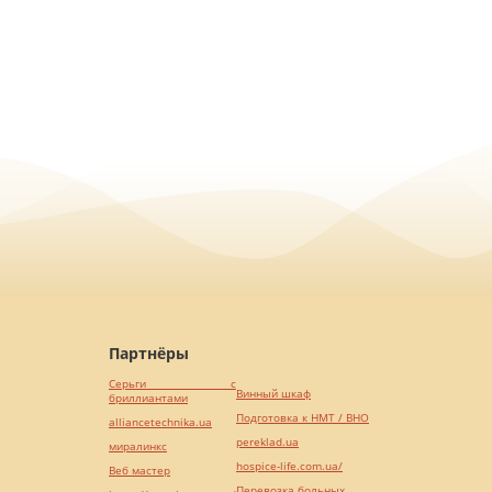
Партнёры
Серьги с
Винный шкаф
бриллиантами
Подготовка к НМТ / ВНО
alliancetechnika.ua
pereklad.ua
миралинкс
hospice-life.com.ua/
Веб мастер
Перевозка больных