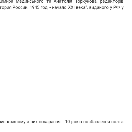
димира Мединського та Анатолія Торкунова, редакторів
ория России. 1945 год - начало XXI века", виданого у РФ у
ив кожному з них покарання - 10 років позбавлення волі з