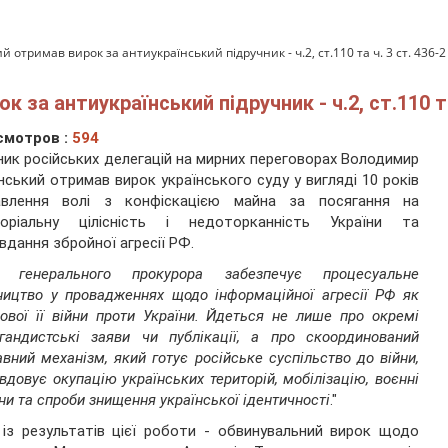
тримав вирок за антиукраїнський підручник - ч.2, ст.110 та ч. 3 ст. 436-2
а антиукраїнський підручник - ч.2, ст.110 та 
смотров :
594
ник російських делегацій на мирних переговорах Володимир
ський отримав вирок українського суду у вигляді 10 років
авлення волі з конфіскацією майна за посягання на
торіальну цілісність і недоторканність України та
вдання збройної агресії РФ.
 генерального прокурора забезпечує процесуальне
ництво у провадженнях щодо інформаційної агресії РФ як
ової її війни проти України. Йдеться не лише про окремі
гандистські заяви чи публікації, а про скоординований
вний механізм, який готує російське суспільство до війни,
вдовує окупацію українських територій, мобілізацію, воєнні
ни та спроби знищення української ідентичності
."
із результатів цієї роботи - обвинувальний вирок щодо