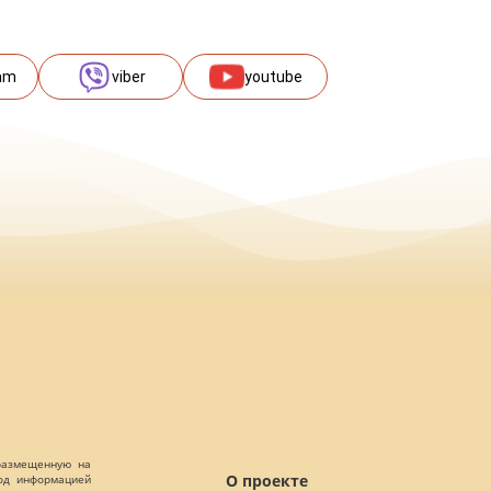
am
viber
youtube
 размещенную на
О проекте
Под информацией