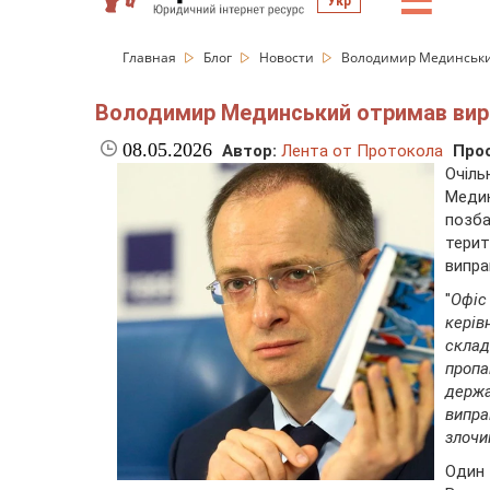
☰
Укр
Главная
Блог
Новости
Володимир Мединський о
Володимир Мединський отримав вирок з
08.05.2026
Автор:
Лента от Протокола
Про
Очіль
Медин
позб
тери
випра
"
Офіс
керів
склад
пропа
держа
випра
злочи
Один 