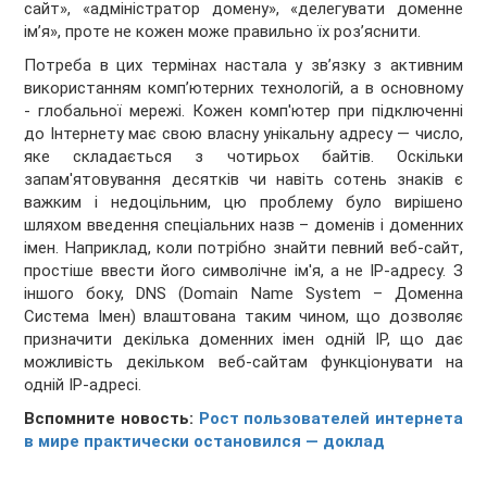
сайт», «адміністратор домену», «делегувати доменне
ім’я», проте не кожен може правильно їх роз’яснити.
Потреба в цих термінах настала у зв’язку з активним
використанням комп’ютерних технологій, а в основному
- глобальної мережі. Кожен комп'ютер при підключенні
до Інтернету має свою власну унікальну адресу — число,
яке складається з чотирьох байтів. Оскільки
запам'ятовування десятків чи навіть сотень знаків є
важким і недоцільним, цю проблему було вирішено
шляхом введення спеціальних назв – доменів і доменних
імен. Наприклад, коли потрібно знайти певний веб-сайт,
простіше ввести його символічне ім'я, а не IP-адресу. З
іншого боку, DNS (Domain Name System – Доменна
Система Імен) влаштована таким чином, що дозволяє
призначити декілька доменних імен одній IP, що дає
можливість декільком веб-сайтам функціонувати на
одній IP-адресі.
Вспомните новость:
Рост пользователей интернета
в мире практически остановился — доклад