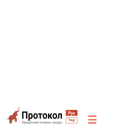
Рус
☰
Укр