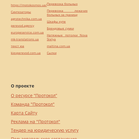
Перевозка больных
https://motokosmos.ua/
Перевозка лежачих
Синтезаторы
больных за границу
agrotechnika.com.ua
Шкафы купе
perevod.agency
Брендовые сумки
europeservice.com.ua
Натяжные потолки Nova
mk-translations.ua
Stelya
текст юа
maltina.com.ua
kievperevod.com.ua
Cылки
О проекте
О ресурсе “Протокол”
Команда "Протокол"
Карта Сайту
Реклама на "Протокол"
Тендер на юридическую услугу
Пользовательское соглашение