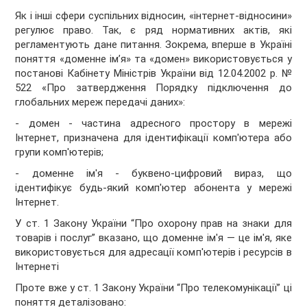
Як і інші сфери суспільних відносин, «інтернет-відносини»
регулює право. Так, є ряд нормативних актів, які
регламентують дане питання. Зокрема, вперше в Україні
поняття «доменне ім’я» та «домен» використовується у
постанові Кабінету Міністрів України від 12.04.2002 р. №
522 «Про затвердження Порядку підключення до
глобальних мереж передачі даних»:
- домен - частина адресного простору в мережі
Інтернет, призначена для ідентифікації комп'ютера або
групи комп'ютерів;
- доменне ім'я - буквено-цифровий вираз, що
ідентифікує будь-який комп'ютер абонента у мережі
Інтернет.
У ст. 1 Закону України “Про охорону прав на знаки для
товарів і послуг” вказано, що доменне ім'я ― це ім'я, яке
використовується для адресації комп'ютерів і ресурсів в
Інтернеті
Проте вже у ст. 1 Закону України “Про телекомунікації” ці
поняття деталізовано: