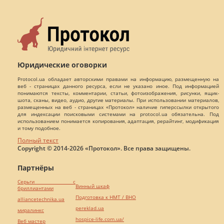
Юридические оговорки
Protocol.ua обладает авторскими правами на информацию, размещенную на
веб - страницах данного ресурса, если не указано иное. Под информацией
понимаются тексты, комментарии, статьи, фотоизображения, рисунки, ящик-
шота, сканы, видео, аудио, другие материалы. При использовании материалов,
размещенных на веб - страницах «Протокол» наличие гиперссылки открытого
для индексации поисковыми системами на protocol.ua обязательна. Под
использованием понимается копирования, адаптация, рерайтинг, модификация
и тому подобное.
Полный текст
Copyright © 2014-2026 «Протокол». Все права защищены.
Партнёры
Серьги с
Винный шкаф
бриллиантами
Подготовка к НМТ / ВНО
alliancetechnika.ua
pereklad.ua
миралинкс
hospice-life.com.ua/
Веб мастер