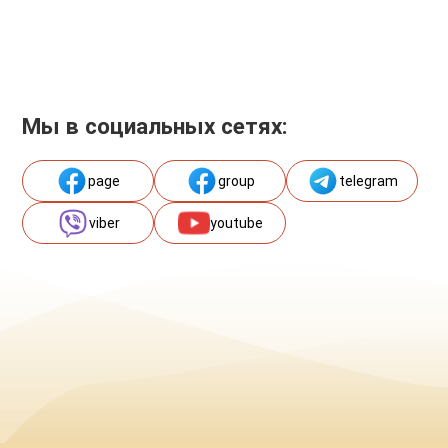
Мы в социальных сетях:
page
group
telegram
viber
youtube