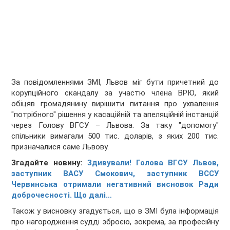
За повідомленнями ЗМІ, Львов міг бути причетний до
корупційного скандалу за участю члена ВРЮ, який
обіцяв громадянину вирішити питання про ухвалення
"потрібного" рішення у касаційній та апеляційній інстанцій
через Голову ВГСУ – Львова. За таку "допомогу"
спільники вимагали 500 тис. доларів, з яких 200 тис.
призначалися саме Львову.
Згадайте новину:
Здивували! Голова ВГСУ Львов,
заступник ВАСУ Смокович, заступник ВССУ
Червинська отримали негативний висновок Ради
доброчесності. Що далі…
Також у висновку згадується, що в ЗМІ була інформація
про нагородження судді зброєю, зокрема, за професійну