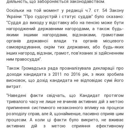
діяльність, що забороняється законодавством.
Оскільки на той момент у редакції ч.7. ст. 54 Закону
України "Про судоустрій і статус суддів" було сказано:
"Суддя до виходу у відставку або на пенсію може бути
нагороджений державними нагородами, а також будь-
якими іншими нагородами, відзнаками, грамотами
органів державної влади та органів місцевого
самоврядування, окрім тих державних, або будь-яких
інших нагород, відзнак, грамот, пов'язаних зі здійсненням
ним правосуддя".
Також Громадська рада проаналізувала декларації про
доходи кандидата з 2011 по 2016 рік, з яких зробила
висновок, що дохід кандидата не відповідає сумі його
витрат.
"Наведені факти свідчать, що Кандидат протягом
тривалого часу не лише не вчиняв активних дій з метою
припинення системного незаконного впливу на процеси
розподілу справ, але й, щонайменше, пасивно сприяв цим
процесам. А коли ці факти було викрито, не вживає
активних дій з метою сприяння ефективному