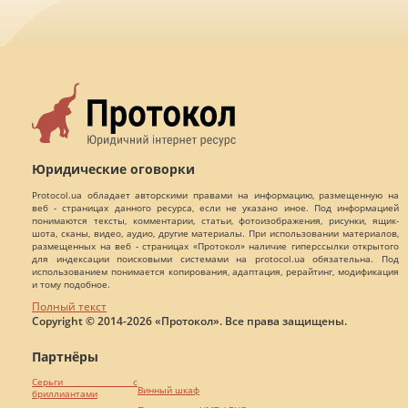
Юридические оговорки
Protocol.ua обладает авторскими правами на информацию, размещенную на
веб - страницах данного ресурса, если не указано иное. Под информацией
понимаются тексты, комментарии, статьи, фотоизображения, рисунки, ящик-
шота, сканы, видео, аудио, другие материалы. При использовании материалов,
размещенных на веб - страницах «Протокол» наличие гиперссылки открытого
для индексации поисковыми системами на protocol.ua обязательна. Под
использованием понимается копирования, адаптация, рерайтинг, модификация
и тому подобное.
Полный текст
Copyright © 2014-2026 «Протокол». Все права защищены.
Партнёры
Серьги с
Винный шкаф
бриллиантами