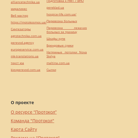
Подготовка к НМТ / ВНО
alliancetechnika.ua
pereklad.ua
миралинкс
hospice-life.com.ua/
Веб мастер
Перевозка больных
https://motokosmos.ua/
Перевозка лежачих
Синтезаторы
больных за границу
agrotechnika.com.ua
Шкафы купе
perevod.agency
Брендовые сумки
europeservice.com.ua
Натяжные потолки Nova
mk-translations.ua
Stelya
текст юа
maltina.com.ua
kievperevod.com.ua
Cылки
О проекте
О ресурсе “Протокол”
Команда "Протокол"
Карта Сайту
Реклама на "Протокол"