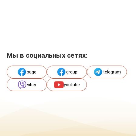
Мы в социальных сетях:
page
group
telegram
viber
youtube