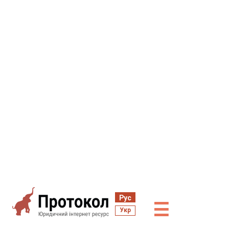
Рус
☰
Укр