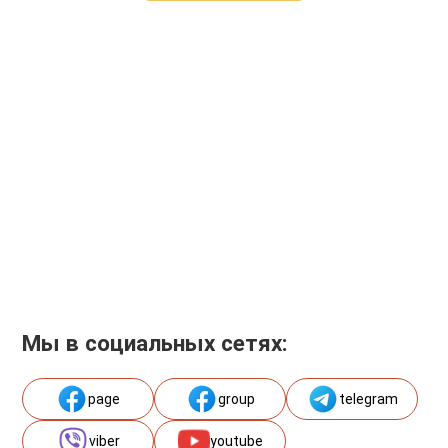
Мы в социальных сетях:
page
group
telegram
viber
youtube