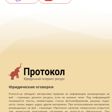
Юридические оговорки
Protocol.ua обладает авторскими правами на информацию, размещенную на
веб - страницах данного ресурса, если не указано иное. Под информацией
понимаются тексты, комментарии, статьи, фотоизображения, рисунки, ящик-
шота, сканы, видео, аудио, другие материалы. При использовании материалов,
размещенных на веб - страницах «Протокол» наличие гиперссылки открытого
для индексации поисковыми системами на protocol.ua обязательна. Под