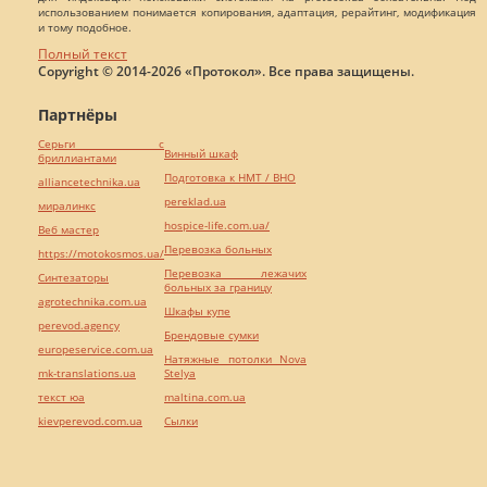
использованием понимается копирования, адаптация, рерайтинг, модификация
и тому подобное.
Полный текст
Copyright © 2014-2026 «Протокол». Все права защищены.
Партнёры
Серьги с
Винный шкаф
бриллиантами
Подготовка к НМТ / ВНО
alliancetechnika.ua
pereklad.ua
миралинкс
hospice-life.com.ua/
Веб мастер
Перевозка больных
https://motokosmos.ua/
Перевозка лежачих
Синтезаторы
больных за границу
agrotechnika.com.ua
Шкафы купе
perevod.agency
Брендовые сумки
europeservice.com.ua
Натяжные потолки Nova
mk-translations.ua
Stelya
текст юа
maltina.com.ua
kievperevod.com.ua
Cылки