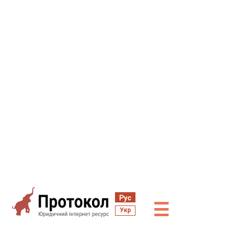
Рус
☰
Укр