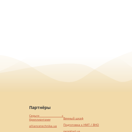
Партнёры
Серьги с
Винный шкаф
бриллиантами
Подготовка к НМТ / ВНО
alliancetechnika.ua
pereklad.ua