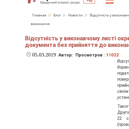
☰
Укр
Главная
Блог
Новости
Відсутність у виконав
виконання
Відсутність у виконавчому листі ок
документа без прийняття до викона
05.03.2019
Автор:
Просмотров :
11022
Відсу
борж
подат
повер
прийн
свої
устан
Таког
Друго
22 с
(про