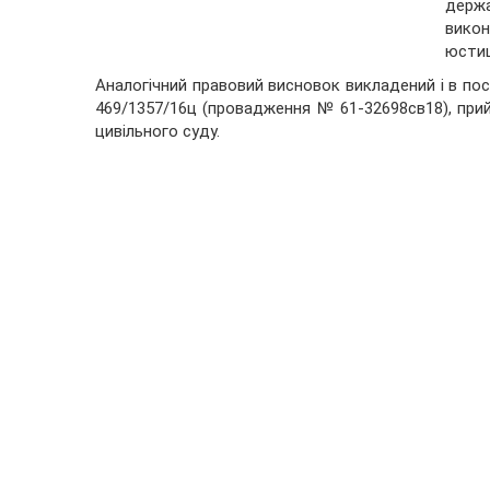
держа
вико
юстиц
Аналогічний правовий висновок викладений і в пос
469/1357/16ц (провадження № 61-32698св18), прий
цивільного суду.