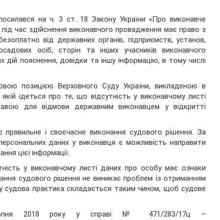
осилався на ч. 3 ст. 18 Закону України «Про виконавче
під час здійснення виконавчого провадження має право з
езоплатно від державних органів, підприємств, установ,
осадових осіб, сторін та інших учасників виконавчого
 дій пояснення, довідки та іншу інформацію, в тому числі
вовою позицією Верховного Суду України, викладеною в
 якій ідеться про те, що відсутність у виконавчому листі
тавою для відмови державним виконавцем у відкритті
 правильне і своєчасне виконання судового рішення. За
 персональних даних у виконавця є можливість направити
ння цієї інформації.
тність у виконавчому листі даних про особу має ознаки
нання судового рішення не виникає проблем із отриманням
ому судова практика складається таким чином, щоб судове
ерпня 2018 року у справі № 471/283/17ц –