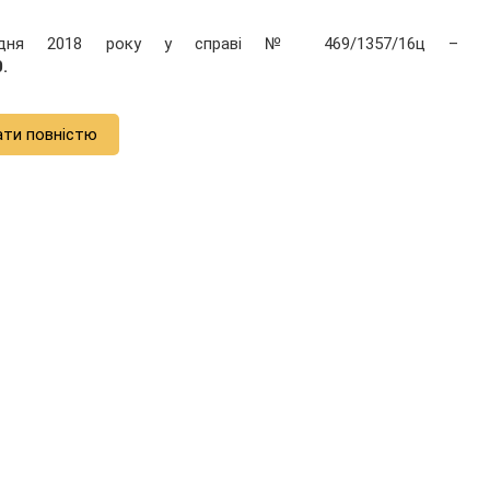
рудня 2018 року у справі № 469/1357/16ц –
.
ати повністю