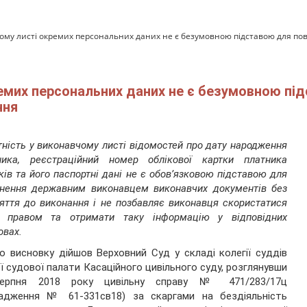
чому листі окремих персональних даних не є безумовною підставою для п
ремих персональних даних не є безумовною пі
ння
тність у виконавчому листі відомостей про дату
народження
ника, реєстраційний номер облікової картки платника
ків та його паспортні дані не є обов’язковою підставою для
нення державним виконавцем виконавчих документів без
яття до виконання і не позбавляє виконавця скористатися
м правом та отримати таку інформацію у відповідних
овах.
о висновку дійшов Верховний Суд у складі колегії суддів
ї судової палати Касаційного цивільного суду, розглянувши
ерпня 2018 року цивільну справу № 471/283/17ц
вадження № 61-331св18) за скаргами на бездіяльність