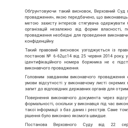
Обґрунтовуючи такий висновок, Верховний Суд п
провадження», якою передбачено, що виконавець 
метою захисту інтересів стягувача одержувати б
організацій незалежно від форми власності, п
провадження необхідні для проведення виконавчих
конфіденційну.
Такий правовий висновок узгоджується із пра
постанові № 6-62цс14 від 25 червня 2014 року, у
ідентифікаційного номера боржника не є підс
виконавчого провадження.
Головним завданням виконавчого провадження є
умови відсутності у виконавчому листі окремих
запит до відповідних державних органів для отрима
Повернення виконавчого документа через відсу
формальності, оскільки у виконавця під час вико
такої інформації з баз даних і реєстрів. Саме т
рішення було виконано якомога швидше.
Постанова Верховного Суду від 22 с