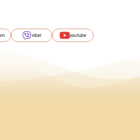
am
viber
youtube