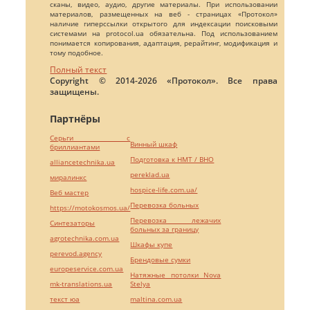
сканы, видео, аудио, другие материалы. При использовании
материалов, размещенных на веб - страницах «Протокол»
наличие гиперссылки открытого для индексации поисковыми
системами на protocol.ua обязательна. Под использованием
понимается копирования, адаптация, рерайтинг, модификация и
тому подобное.
Полный текст
Copyright © 2014-2026 «Протокол». Все права
защищены.
Партнёры
Серьги с
Винный шкаф
бриллиантами
Подготовка к НМТ / ВНО
alliancetechnika.ua
pereklad.ua
миралинкс
hospice-life.com.ua/
Веб мастер
Перевозка больных
https://motokosmos.ua/
Перевозка лежачих
Синтезаторы
больных за границу
agrotechnika.com.ua
Шкафы купе
perevod.agency
Брендовые сумки
europeservice.com.ua
Натяжные потолки Nova
mk-translations.ua
Stelya
текст юа
maltina.com.ua