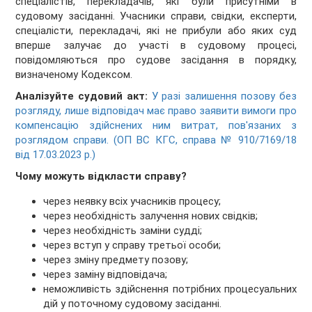
спеціалістів, перекладачів, які були присутніми в
судовому засіданні. Учасники справи, свідки, експерти,
спеціалісти, перекладачі, які не прибули або яких суд
вперше залучає до участі в судовому процесі,
повідомляються про судове засідання в порядку,
визначеному Кодексом.
Аналізуйте судовий акт:
У разі залишення позову без
розгляду, лише відповідач має право заявити вимоги про
компенсацію здійснених ним витрат, пов'язаних з
розглядом справи. (ОП ВС КГС, справа № 910/7169/18
від 17.03.2023 р.)
Чому можуть відкласти справу?
через неявку всіх учасників процесу;
через необхідність залучення нових свідків;
через необхідність заміни судді;
через вступ у справу третьої особи;
через зміну предмету позову;
через заміну відповідача;
неможливість здійснення потрібних процесуальних
дій у поточному судовому засіданні.