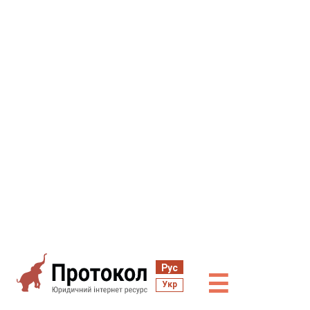
Рус
☰
Укр