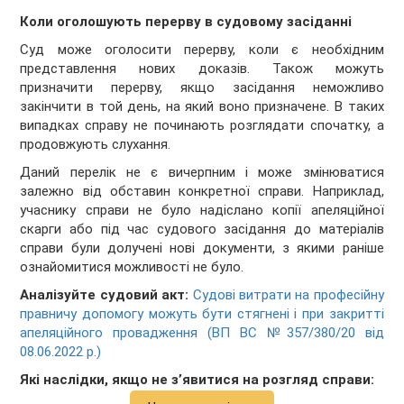
Коли оголошують перерву в судовому засіданні
Суд може оголосити перерву, коли є необхідним
представлення нових доказів. Також можуть
призначити перерву, якщо засідання неможливо
закінчити в той день, на який воно призначене. В таких
випадках справу не починають розглядати спочатку, а
продовжують слухання.
Даний перелік не є вичерпним і може змінюватися
залежно від обставин конкретної справи. Наприклад,
учаснику справи не було надіслано копії апеляційної
скарги або під час судового засідання до матеріалів
справи були долучені нові документи, з якими раніше
ознайомитися можливості не було.
Аналізуйте судовий акт:
Судові витрати на професійну
правничу допомогу можуть бути стягнені і при закритті
апеляційного провадження (ВП ВС №357/380/20 від
08.06.2022 р.)
Які наслідки, якщо не з’явитися на розгляд справи: