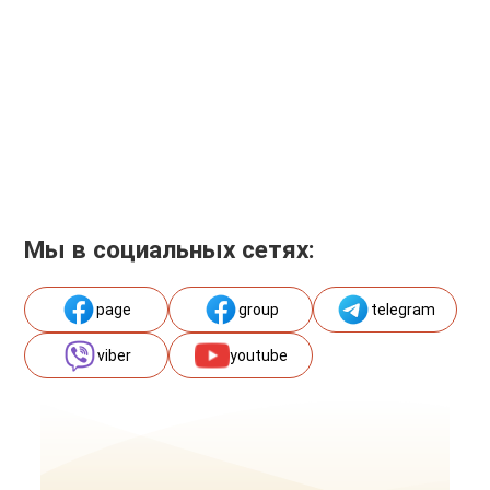
Мы в социальных сетях:
page
group
telegram
viber
youtube