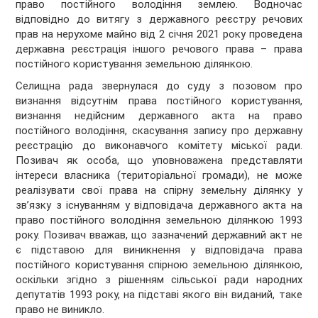
право постійного володіння землею. Водночас
відповідно до витягу з державного реєстру речових
прав на нерухоме майно від 2 січня 2021 року проведена
державна реєстрація іншого речового права – права
постійного користування земельною ділянкою.
Селищна рада звернулася до суду з позовом про
визнання відсутнім права постійного користування,
визнання недійсним державного акта на право
постійного володіння, скасування запису про державну
реєстрацію до виконавчого комітету міської ради.
Позивач як особа, що уповноважена представляти
інтереси власника (територіальної громади), не може
реалізувати свої права на спірну земельну ділянку у
зв’язку з існуванням у відповідача державного акта на
право постійного володіння земельною ділянкою 1993
року. Позивач вважав, що зазначений державний акт не
є підставою для виникнення у відповідача права
постійного користування спірною земельною ділянкою,
оскільки згідно з рішенням сільської ради народних
депутатів 1993 року, на підставі якого він виданий, таке
право не виникло.