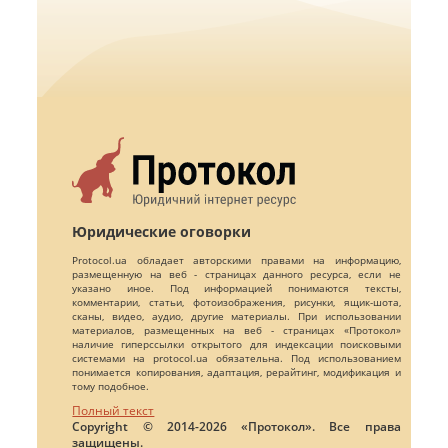
Юридические оговорки
Protocol.ua обладает авторскими правами на информацию,
размещенную на веб - страницах данного ресурса, если не
указано иное. Под информацией понимаются тексты,
комментарии, статьи, фотоизображения, рисунки, ящик-шота,
сканы, видео, аудио, другие материалы. При использовании
материалов, размещенных на веб - страницах «Протокол»
наличие гиперссылки открытого для индексации поисковыми
системами на protocol.ua обязательна. Под использованием
понимается копирования, адаптация, рерайтинг, модификация и
тому подобное.
Полный текст
Copyright © 2014-2026 «Протокол». Все права
защищены.