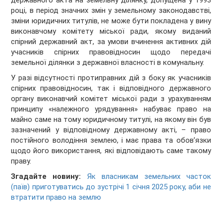
державного акта на земельну ділянку, допущена у 1993
році, в період значних змін у земельному законодавстві,
зміни юридичних титулів, не може бути покладена у вину
виконавчому комітету міської ради, якому виданий
спірний державний акт, за умови вчинення активних дій
учасників спірних правовідносин щодо передачі
земельної ділянки з державної власності в комунальну.
У разі відсутності протиправних дій з боку як учасників
спірних правовідносин, так і відповідного державного
органу виконавчий комітет міської ради з урахуванням
принципу «належного урядування» набуває право на
майно саме на тому юридичному титулі, на якому він був
зазначений у відповідному державному акті, – право
постійного володіння землею, і має права та обов’язки
щодо його використання, які відповідають саме такому
праву.
Згадайте новину:
Як власникам земельних часток
(паїв) приготуватись до зустрічі 1 січня 2025 року, аби не
втратити право на землю