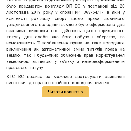
титулів, їх дійсності до моменту їх переоформлення вже
було предметом розгляду ВП ВС у постанові від 20
листопада 2019 року у справі № 368/54/17, в якій у
контексті розгляду спору щодо права довічного
успадкованого володіння землею було сформовано два
важливих висновки про дійсність цього юридичного
титулу для особи, яка його набула і зберегла, та
неможливість її позбавлення права на таке володіння;
виключення як автоматичної зміни титулів права на
землю, так і будь-яких обмежень прав користування
земельною ділянкою у зв’язку з непереоформленням
правового титулу.
КГС ВС вважає за можливе застосувати зазначені
висновки і до права постійного володіння землею.
Читати повністю