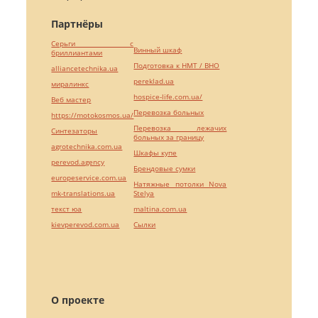
Партнёры
Серьги с
Винный шкаф
бриллиантами
Подготовка к НМТ / ВНО
alliancetechnika.ua
pereklad.ua
миралинкс
hospice-life.com.ua/
Веб мастер
Перевозка больных
https://motokosmos.ua/
Перевозка лежачих
Синтезаторы
больных за границу
agrotechnika.com.ua
Шкафы купе
perevod.agency
Брендовые сумки
europeservice.com.ua
Натяжные потолки Nova
mk-translations.ua
Stelya
текст юа
maltina.com.ua
kievperevod.com.ua
Cылки
О проекте