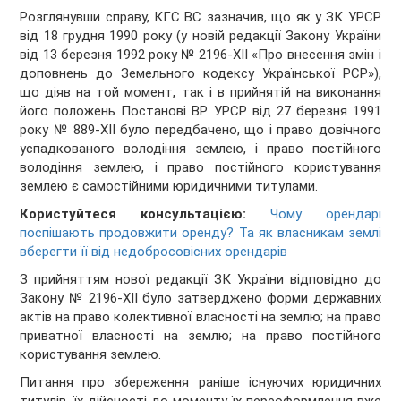
Розглянувши справу, КГС ВС зазначив, що як у ЗК УРСР
від 18 грудня 1990 року (у новій редакції Закону України
від 13 березня 1992 року № 2196-XII «Про внесення змін і
доповнень до Земельного кодексу Української РСР»),
що діяв на той момент, так і в прийнятій на виконання
його положень Постанові ВР УРСР від 27 березня 1991
року № 889-XII було передбачено, що і право довічного
успадкованого володіння землею, і право постійного
володіння землею, і право постійного користування
землею є самостійними юридичними титулами.
Користуйтеся консультацією:
Чому орендарі
поспішають продовжити оренду? Та як власникам землі
вберегти її від недобросовісних орендарів
З прийняттям нової редакції ЗК України відповідно до
Закону № 2196-XII було затверджено форми державних
актів на право колективної власності на землю; на право
приватної власності на землю; на право постійного
користування землею.
Питання про збереження раніше існуючих юридичних