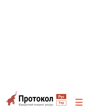
Рус
☰
Укр