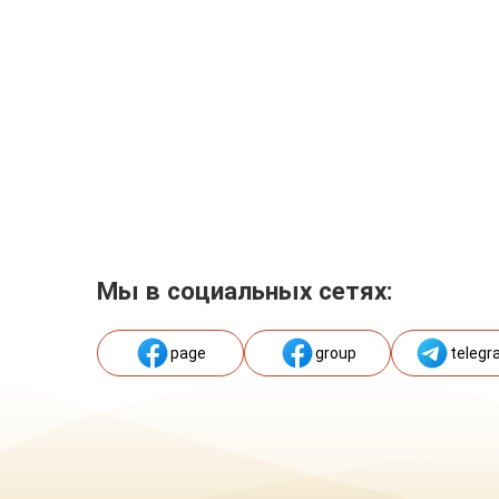
Мы в социальных сетях:
page
group
telegr