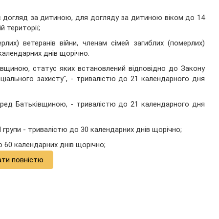
ює догляд за дитиною, для догляду за дитиною віком до 14
й території;
рлих) ветеранів війни, членам сімей загиблих (померлих)
 календарних днів щорічно.
івщиною, статус яких встановлений відповідно до Закону
соціального захисту", - тривалістю до 21 календарного дня
перед Батьківщиною, - тривалістю до 21 календарного дня
II групи - тривалістю до 30 календарних днів щорічно;
до 60 календарних днів щорічно;
ати повністю