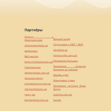
Партнёры
Серьги с
Винный шкаф
бриллиантами
Подготовка к НМТ / ВНО
alliancetechnika.ua
pereklad.ua
миралинкс
hospice-life.com.ua/
Веб мастер
Перевозка больных
https://motokosmos.ua/
Перевозка лежачих
Синтезаторы
больных за границу
agrotechnika.com.ua
Шкафы купе
perevod.agency
Брендовые сумки
europeservice.com.ua
Натяжные потолки Nova
mk-translations.ua
Stelya
текст юа
maltina.com.ua
kievperevod.com.ua
Cылки