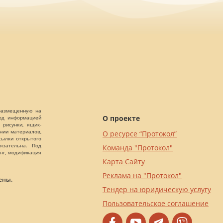
 размещенную на
О проекте
Под информацией
 рисунки, ящик-
ании материалов,
О ресурсе “Протокол”
сылки открытого
язательна. Под
Команда "Протокол"
нг, модификация
Карта Сайту
Реклама на "Протокол"
ены.
Тендер на юридическую услугу
Пользовательское соглашение