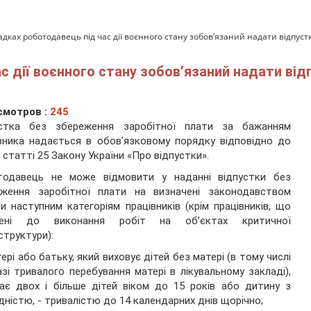
адках роботодавець під час дії воєнного стану зобов’язаний надати відпус
с дії воєнного стану зобов’язаний надати від
смотров :
245
устка без збереження заробітної плати за бажанням
вника надається в обов'язковому порядку відповідно до
 статті 25 Закону України «Про відпустки».
тодавець не може відмовити у наданні відпустки без
еження заробітної плати на визначені законодавством
и наступним категоріям працівників (крім працівників, що
чені до виконання робіт на об’єктах критичної
структури):
тері або батьку, який виховує дітей без матері (в тому числі
азі тривалого перебування матері в лікувальному закладі),
є двох і більше дітей віком до 15 років або дитину з
ідністю, - тривалістю до 14 календарних днів щорічно;