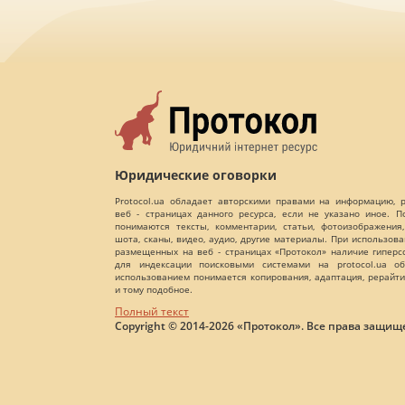
Юридические оговорки
Protocol.ua обладает авторскими правами на информацию,
веб - страницах данного ресурса, если не указано иное. 
понимаются тексты, комментарии, статьи, фотоизображения,
шота, сканы, видео, аудио, другие материалы. При использов
размещенных на веб - страницах «Протокол» наличие гиперс
для индексации поисковыми системами на protocol.ua об
использованием понимается копирования, адаптация, рерайти
и тому подобное.
Полный текст
Copyright © 2014-2026 «Протокол». Все права защищ