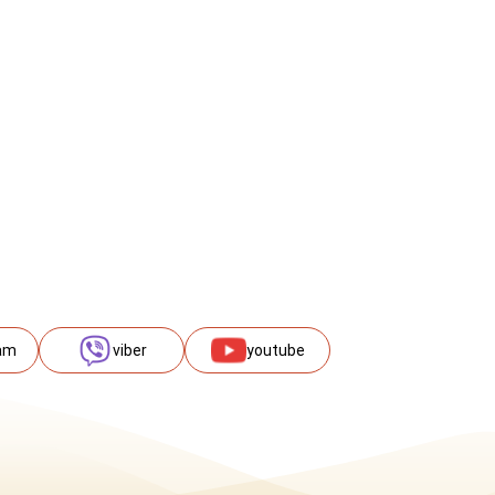
am
viber
youtube