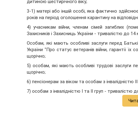
дитиною шестирічного віку;
3-1) матері або іншій особі, яка фактично здійсн
років на період оголошення карантину на відповідні
4) учасникам війни, членам сімей загиблих (поме
Захисників і Захисниць України - тривалістю до 14
Особам, які мають особливі заслуги перед Батьк
України "Про статус ветеранів війни, гарантії їх 
щорічно;
5) особам, які мають особливі трудові заслуги 
щорічно;
6) пенсіонерам за віком та особам з інвалідністю I
7) особам з інвалідністю I та II груп - тривалістю 
Чит