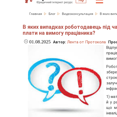
☰
Укр
Главная
Блог
Видеоконсультация
В яких вип
В яких випадках роботодавець під ча
плати на вимогу працівника?
01.08.2025
Автор:
Лента от Протокола
Про
Відп
праці
вимог
Робо
збер
строк
залу
інфра
1) ма
й у р
що ма
інвал