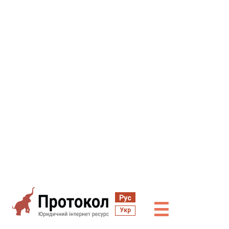
Рус
☰
Укр