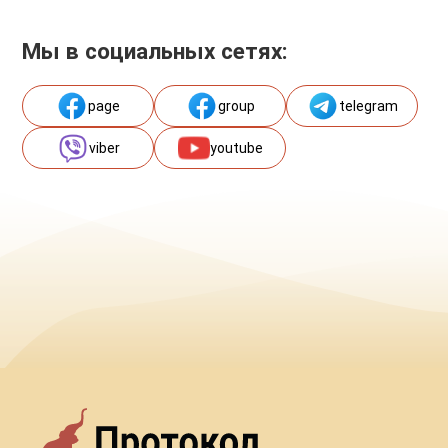
Мы в социальных сетях:
page
group
telegram
viber
youtube