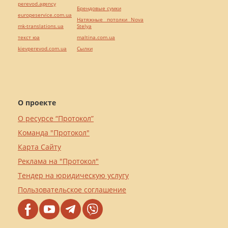
perevod.agency
Брендовые сумки
europeservice.com.ua
Натяжные потолки Nova
mk-translations.ua
Stelya
текст юа
maltina.com.ua
kievperevod.com.ua
Cылки
О проекте
О ресурсе “Протокол”
Команда "Протокол"
Карта Сайту
Реклама на "Протокол"
Тендер на юридическую услугу
Пользовательское соглашение