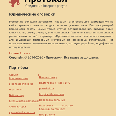
Юридические оговорки
Protocol.ua обладает авторскими правами на информацию, размещенную на
веб - страницах данного ресурса, если не указано иное. Под информацией
понимаются тексты, комментарии, статьи, фотоизображения, рисунки, ящик-
шота, сканы, видео, аудио, другие материалы. При использовании материалов,
размещенных на веб - страницах «Протокол» наличие гиперссылки открытого
для индексации поисковыми системами на protocol.ua обязательна. Под
использованием понимается копирования, адаптация, рерайтинг, модификация
и тому подобное.
Полный текст
Copyright © 2014-2026 «Протокол». Все права защищены.
Партнёры
Серьги с
Винный шкаф
бриллиантами
Подготовка к НМТ / ВНО
alliancetechnika.ua
pereklad.ua
миралинкс
hospice-life.com.ua/
Веб мастер
Перевозка больных
https://motokosmos.ua/
Перевозка лежачих
Синтезаторы
больных за границу
agrotechnika.com.ua
Шкафы купе