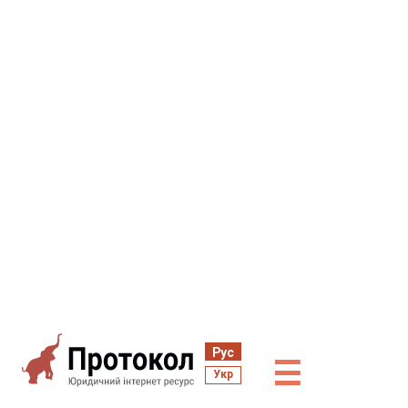
Рус
☰
Укр