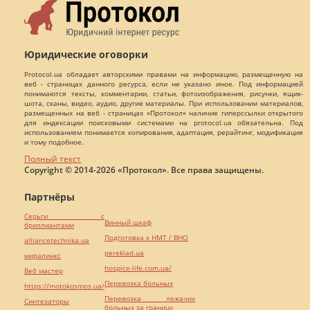
Юридические оговорки
Protocol.ua обладает авторскими правами на информацию, размещенную на
веб - страницах данного ресурса, если не указано иное. Под информацией
понимаются тексты, комментарии, статьи, фотоизображения, рисунки, ящик-
шота, сканы, видео, аудио, другие материалы. При использовании материалов,
размещенных на веб - страницах «Протокол» наличие гиперссылки открытого
для индексации поисковыми системами на protocol.ua обязательна. Под
использованием понимается копирования, адаптация, рерайтинг, модификация
и тому подобное.
Полный текст
Copyright © 2014-2026 «Протокол». Все права защищены.
Партнёры
Серьги с
Винный шкаф
бриллиантами
Подготовка к НМТ / ВНО
alliancetechnika.ua
pereklad.ua
миралинкс
hospice-life.com.ua/
Веб мастер
Перевозка больных
https://motokosmos.ua/
Перевозка лежачих
Синтезаторы
больных за границу