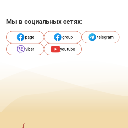
Мы в социальных сетях:
page
group
telegram
viber
youtube