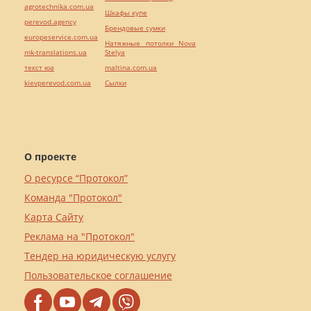
agrotechnika.com.ua
Шкафы купе
perevod.agency
Брендовые сумки
europeservice.com.ua
Натяжные потолки Nova
mk-translations.ua
Stelya
текст юа
maltina.com.ua
kievperevod.com.ua
Cылки
О проекте
О ресурсе “Протокол”
Команда "Протокол"
Карта Сайту
Реклама на "Протокол"
Тендер на юридическую услугу
Пользовательское соглашение