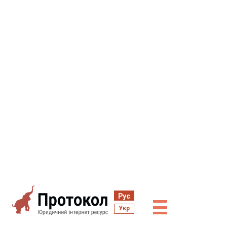
Рус
☰
Укр