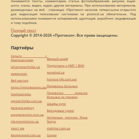
понимаются тексты, комментарии, статьи, фотоизображения, рисунки, ящик-
шота, сканы, видео, аудио, другие материалы. При использовании материалов,
размещенных на веб - страницах «Протокол» наличие гиперссылки открытого
для индексации поисковыми системами на protocol.ua обязательна. Под
использованием понимается копирования, адаптация, рерайтинг, модификация
и тому подобное.
Полный текст
Copyright © 2014-2026 «Протокол». Все права защищены.
Партнёры
Серьги с
Винный шкаф
бриллиантами
Подготовка к НМТ / ВНО
alliancetechnika.ua
pereklad.ua
миралинкс
hospice-life.com.ua/
Веб мастер
Перевозка больных
https://motokosmos.ua/
Перевозка лежачих
Синтезаторы
больных за границу
agrotechnika.com.ua
Шкафы купе
perevod.agency
Брендовые сумки
europeservice.com.ua
Натяжные потолки Nova
mk-translations.ua
Stelya
текст юа
maltina.com.ua
kievperevod.com.ua
Cылки