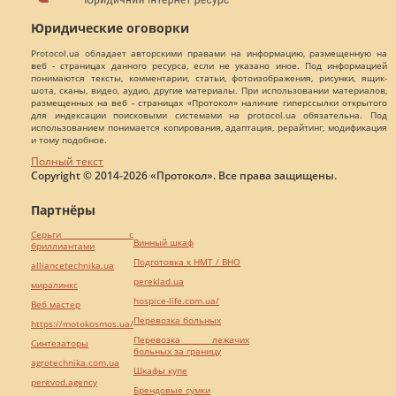
Юридические оговорки
Protocol.ua обладает авторскими правами на информацию, размещенную на
веб - страницах данного ресурса, если не указано иное. Под информацией
понимаются тексты, комментарии, статьи, фотоизображения, рисунки, ящик-
шота, сканы, видео, аудио, другие материалы. При использовании материалов,
размещенных на веб - страницах «Протокол» наличие гиперссылки открытого
для индексации поисковыми системами на protocol.ua обязательна. Под
использованием понимается копирования, адаптация, рерайтинг, модификация
и тому подобное.
Полный текст
Copyright © 2014-2026 «Протокол». Все права защищены.
Партнёры
Серьги с
Винный шкаф
бриллиантами
Подготовка к НМТ / ВНО
alliancetechnika.ua
pereklad.ua
миралинкс
hospice-life.com.ua/
Веб мастер
Перевозка больных
https://motokosmos.ua/
Перевозка лежачих
Синтезаторы
больных за границу
agrotechnika.com.ua
Шкафы купе
perevod.agency
Брендовые сумки