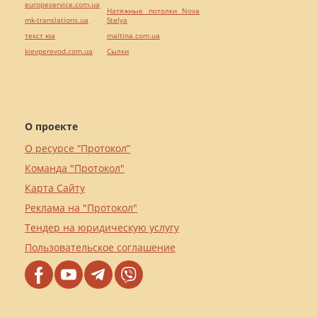
europeservice.com.ua
Натяжные потолки Nova
mk-translations.ua
Stelya
текст юа
maltina.com.ua
kievperevod.com.ua
Cылки
О проекте
О ресурсе “Протокол”
Команда "Протокол"
Карта Сайту
Реклама на "Протокол"
Тендер на юридическую услугу
Пользовательское соглашение