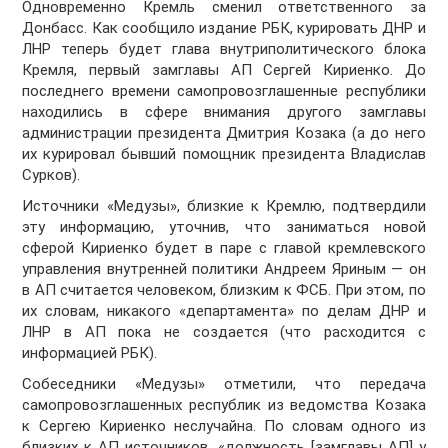
Одновременно Кремль сменил ответственного за
Донбасс. Как сообщило издание РБК, курировать ДНР и
ЛНР теперь будет глава внутриполитического блока
Кремля, первый замглавы АП Сергей Кириенко. До
последнего времени самопровозглашенные республики
находились в сфере внимания другого замглавы
администрации президента Дмитрия Козака (а до него
их курировал бывший помощник президента Владислав
Сурков).
Источники «Медузы», близкие к Кремлю, подтвердили
эту информацию, уточнив, что заниматься новой
сферой Кириенко будет в паре с главой кремлевского
управления внутренней политики Андреем Яриным — он
в АП считается человеком, близким к ФСБ. При этом, по
их словам, никакого «департамента» по делам ДНР и
ЛНР в АП пока не создается (что расходится с
информацией РБК).
Собеседники «Медузы» отметили, что передача
самопровозглашенных республик из ведомства Козака
к Сергею Кириенко неслучайна. По словам одного из
близких к АП источников, «должность [замглавы АП] у