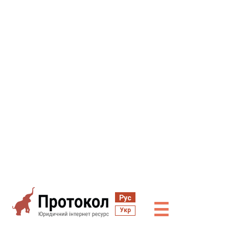
Рус
☰
Укр