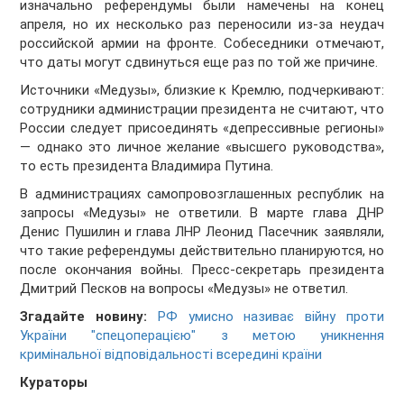
изначально референдумы были намечены на конец
апреля, но их несколько раз переносили из-за неудач
российской армии на фронте. Собеседники отмечают,
что даты могут сдвинуться еще раз по той же причине.
Источники «Медузы», близкие к Кремлю, подчеркивают:
сотрудники администрации президента не считают, что
России следует присоединять «депрессивные регионы»
— однако это личное желание «высшего руководства»,
то есть президента Владимира Путина.
В администрациях самопровозглашенных республик на
запросы «Медузы» не ответили. В марте глава ДНР
Денис Пушилин и глава ЛНР Леонид Пасечник заявляли,
что такие референдумы действительно планируются, но
после окончания войны. Пресс-секретарь президента
Дмитрий Песков на вопросы «Медузы» не ответил.
Згадайте новину:
РФ умисно називає війну проти
України "спецоперацією" з метою уникнення
кримінальної відповідальності всередині країни
Кураторы