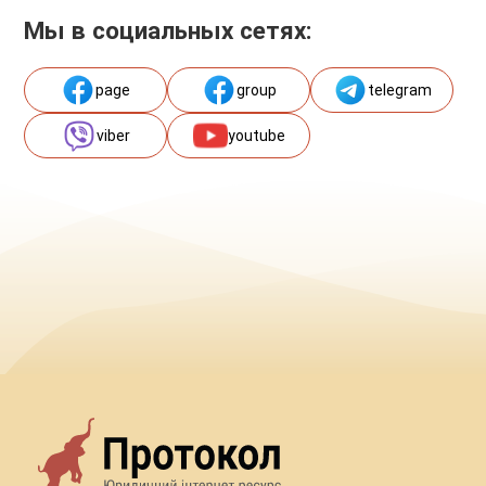
Мы в социальных сетях:
page
group
telegram
viber
youtube