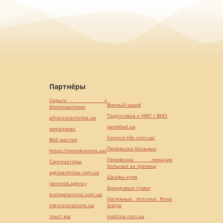
Партнёры
Серьги с
Винный шкаф
бриллиантами
Подготовка к НМТ / ВНО
alliancetechnika.ua
pereklad.ua
миралинкс
hospice-life.com.ua/
Веб мастер
Перевозка больных
https://motokosmos.ua/
Перевозка лежачих
Синтезаторы
больных за границу
agrotechnika.com.ua
Шкафы купе
perevod.agency
Брендовые сумки
europeservice.com.ua
Натяжные потолки Nova
mk-translations.ua
Stelya
текст юа
maltina.com.ua