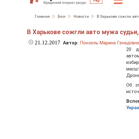
☰
Укр
Главная
Блог
Новости
В Харькове сожгли авт
В Харькове сожгли авто мужа судьи
21.12.2017
Автор:
Понзель Марина Генадіївн
20 д
авто
изби
масш
Дроно
Об э
источ
Вспо
Укра