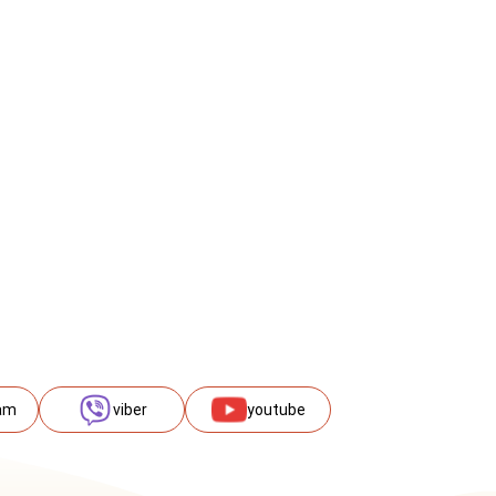
am
viber
youtube