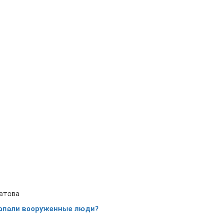
атова
 напали вооруженные люди?